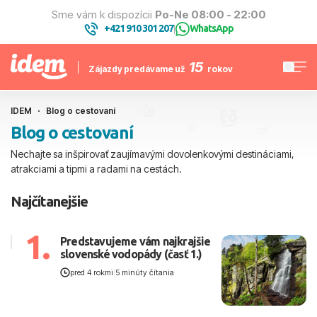
Sme vám k dispozícii
Po-Ne 08:00 - 22:00
+421 910 301 207
WhatsApp
|
15
Zájazdy predávame už
rokov
IDEM
Blog o cestovaní
Blog o cestovaní
Nechajte sa inšpirovať zaujímavými dovolenkovými destináciami,
atrakciami a tipmi a radami na cestách.
Najčítanejšie
1.
Predstavujeme vám najkrajšie
slovenské vodopády (časť 1.)
pred 4 rokmi
|
5 minúty čítania