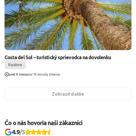
Costa del Sol – turistický sprievodca na dovolenku
Radíme
pred 8 mesiacov
|
15 minúty čítania
Zobraziť ďalšie
Čo o nás hovoria naši zákazníci
4.9
/5