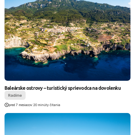
Baleárske ostrovy – turistický sprievodca na dovolenku
Radíme
pred 7 mesiacov
|
20 minúty čítania