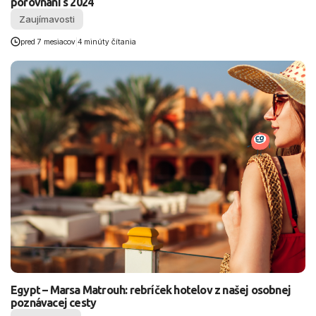
porovnaní s 2024
Zaujímavosti
pred 7 mesiacov
|
4 minúty čítania
Egypt – Marsa Matrouh: rebríček hotelov z našej osobnej
poznávacej cesty