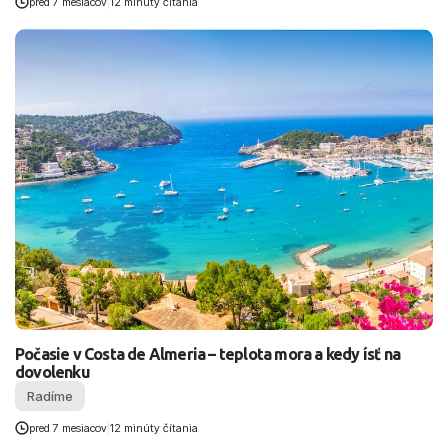
pred 7 mesiacov
|
12 minúty čítania
Počasie v Costa de Almeria – teplota mora a kedy ísť na
dovolenku
Radíme
pred 7 mesiacov
|
12 minúty čítania