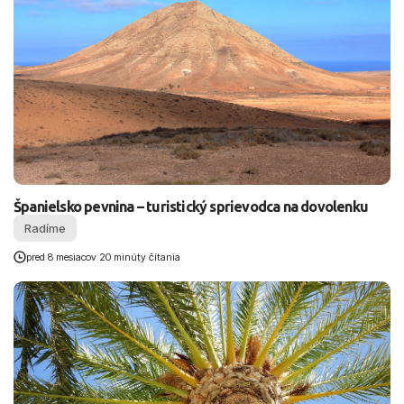
Španielsko pevnina – turistický sprievodca na dovolenku
Radíme
pred 8 mesiacov
|
20 minúty čítania