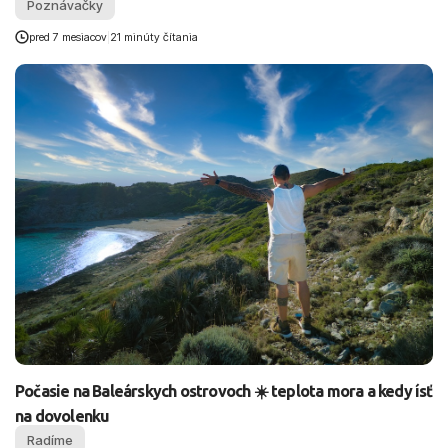
Poznávačky
pred 7 mesiacov
|
21 minúty čítania
Počasie na Baleárskych ostrovoch ☀️ teplota mora a kedy ísť
na dovolenku
Radíme