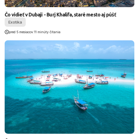
Čo vidieť v Dubaji - Burj Khalifa, staré mesto aj púšť
Exotika
pred 5 mesiacov
|
11 minúty čítania