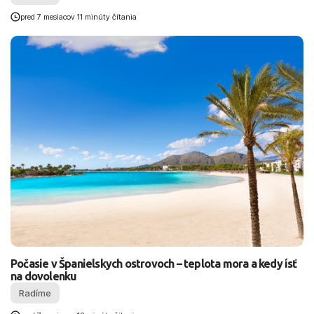
pred 7 mesiacov
|
11 minúty čítania
Počasie v Španielskych ostrovoch – teplota mora a kedy ísť
na dovolenku
Radíme