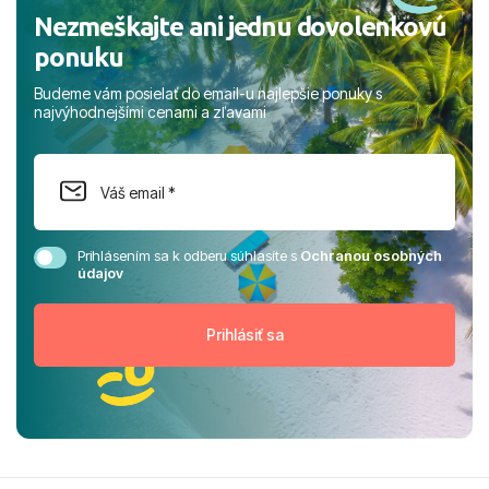
Nezmeškajte ani jednu dovolenkovú
ponuku
Budeme vám posielať do email-u najlepšie ponuky s
najvýhodnejšími cenami a zľavami
Prihlásením sa k odberu súhlasíte s
Ochranou osobných
údajov