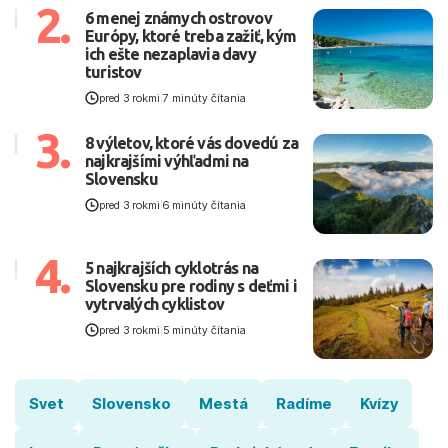
2.
6 menej známych ostrovov
Európy, ktoré treba zažiť, kým
ich ešte nezaplavia davy
turistov
pred 3 rokmi
|
7 minúty čítania
3.
8 výletov, ktoré vás dovedú za
najkrajšími výhľadmi na
Slovensku
pred 3 rokmi
|
6 minúty čítania
4.
5 najkrajších cyklotrás na
Slovensku pre rodiny s deťmi i
vytrvalých cyklistov
pred 3 rokmi
|
5 minúty čítania
Svet
Slovensko
Mestá
Radíme
Kvízy