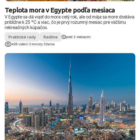
Teplota mora v Egypte podľa mesiaca
V Egypte sa dá vojsť do mora celý rok, ale od mája sa more dostáva
približne k 25 °C a viac, čo je prvý rozumný mesiac pre väčšinu
rekreačných kúpačov.
Praktické rady
Radíme
pred 2 mesiacmi
428 videní
|
3 minúty čítania