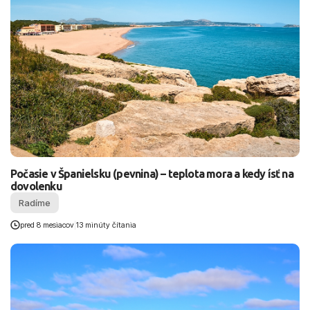
Počasie v Španielsku (pevnina) – teplota mora a kedy ísť na
dovolenku
Radíme
pred 8 mesiacov
|
13 minúty čítania