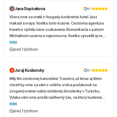
Jana Dopirakova
5
/5
Včera sme sa vratili z Hurgady konkretne hotel Jazz
makadi soraya. Vsetko bolo krasne. Cestovna agentura
travelco splnila nase ocakavania. Komunikacia s panom
Michalinom uzasna a napomocna. Vsetko vysvetlil aj vo
viac
vecernych hodinach zaco sa ospravedlnujem. Hotel
krasny, cisty. Sluzby top. Strava, prostredie, more,
pred 1 týždňom
snorchlovanie. Dakujeme velmi pekne S pozdravom
Juraj Koskovsky
5
/5
Milý tím cestovnej kancelárie Travelco,už teraz aj Idem
chceli by sme sa vám z celého srdca poďakovať za
zorganizovanie našej nedávnej dovolenky v Turecku.
Vďaka vám sme prežili nádherný čas, na ktorý budeme
viac
ešte dlho s úsmevom spomínať. ​Všetko prebehlo
absolútne hladko – od prvotného výberu zájazdu, cez
pred 1 týždňom
ochotnú komunikáciu, až po samotný transfer a pobyt. ​