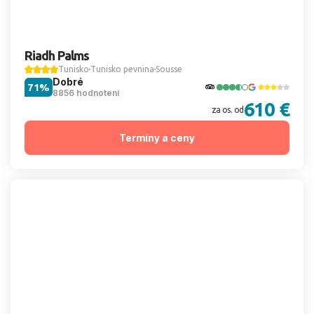
Riadh Palms
Tunisko
Tunisko pevnina
Sousse
Dobré
71%
8856 hodnotení
610 €
za os. od
Termíny a ceny