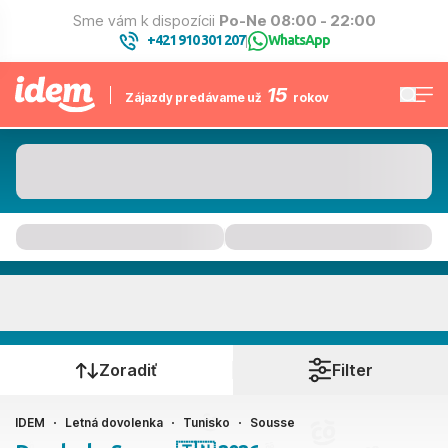
Sme vám k dispozícii
Po-Ne 08:00 - 22:00
+421 910 301 207
WhatsApp
|
15
Zájazdy predávame už
rokov
Sousse
Kedy cestujete?
Zoradiť
Filter
IDEM
Letná dovolenka
Tunisko
Sousse
Ako cestujete?