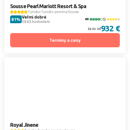
Sousse Pearl Mariott Resort & Spa
Tunisko
Tunisko pevnina
Sousse
Veľmi dobré
81%
2843 hodnotení
932 €
za os. od
Termíny a ceny
Royal Jinene