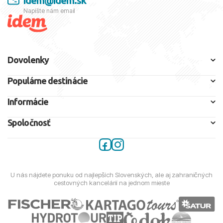
idem@idem.sk
Napíšte nám email
Štátne zriadenie:
Parlamentná republika
Jazyky:
Arabčina
Dovolenky
Hlavné mesto:
Tunis
Populárne destinácie
Informácie
Spoločnosť
U nás nájdete ponuku od najlepších Slovenských, ale aj zahraničných
cestovných kancelárií na jednom mieste