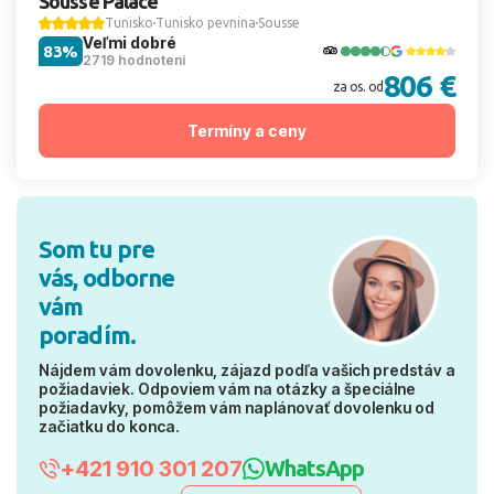
Sousse Palace
Tunisko
Tunisko pevnina
Sousse
Veľmi dobré
83%
2719 hodnotení
806 €
za os. od
Termíny a ceny
Som tu pre
vás, odborne
vám
poradím.
Nájdem vám dovolenku, zájazd podľa vašich predstáv a
požiadaviek. Odpoviem vám na otázky a špeciálne
požiadavky, pomôžem vám naplánovať dovolenku od
začiatku do konca.
+421 910 301 207
WhatsApp