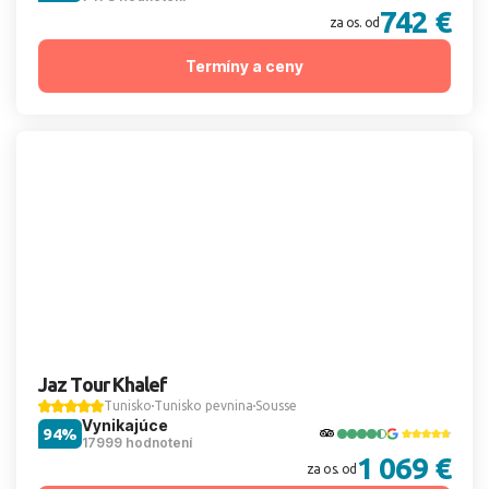
742 €
za os. od
Termíny a ceny
Jaz Tour Khalef
Tunisko
Tunisko pevnina
Sousse
Vynikajúce
94%
17999 hodnotení
1 069 €
za os. od