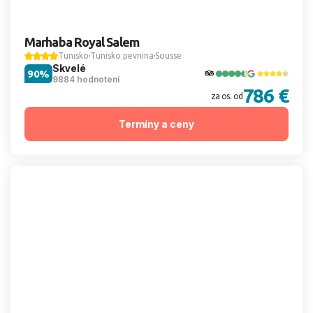
Marhaba Royal Salem
Tunisko
Tunisko pevnina
Sousse
Skvelé
90%
9884 hodnotení
786 €
za os. od
Termíny a ceny