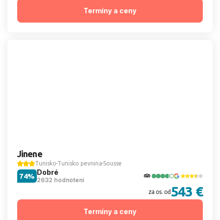
Termíny a ceny
Jinene
Tunisko
Tunisko pevnina
Sousse
Dobré
74%
2632 hodnotení
543 €
za os. od
Termíny a ceny