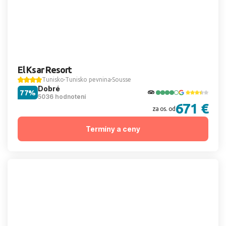
El Ksar Resort
Tunisko
Tunisko pevnina
Sousse
Dobré
77%
5036 hodnotení
671 €
za os. od
Termíny a ceny