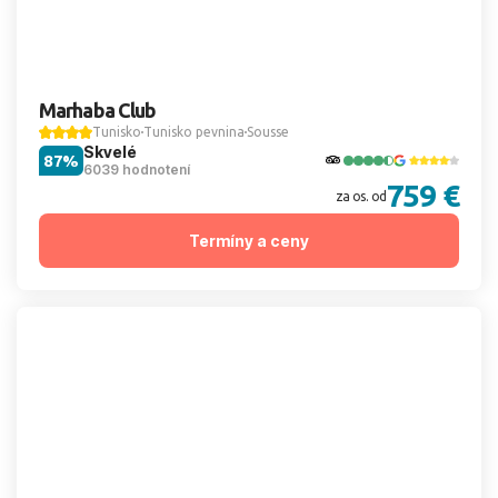
Marhaba Club
Tunisko
Tunisko pevnina
Sousse
Skvelé
87%
6039 hodnotení
759 €
za os. od
Termíny a ceny