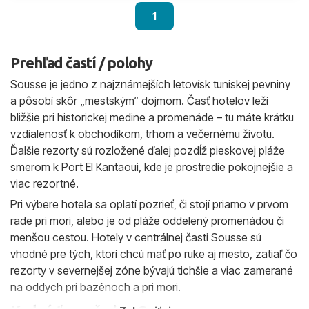
1
Prehľad častí / polohy
Sousse je jedno z najznámejších letovísk tuniskej pevniny
a pôsobí skôr „mestským“ dojmom. Časť hotelov leží
bližšie pri historickej medine a promenáde – tu máte krátku
vzdialenosť k obchodíkom, trhom a večernému životu.
Ďalšie rezorty sú rozložené ďalej pozdĺž pieskovej pláže
smerom k Port El Kantaoui, kde je prostredie pokojnejšie a
viac rezortné.
Pri výbere hotela sa oplatí pozrieť, či stojí priamo v prvom
rade pri mori, alebo je od pláže oddelený promenádou či
menšou cestou. Hotely v centrálnej časti Sousse sú
vhodné pre tých, ktorí chcú mať po ruke aj mesto, zatiaľ čo
rezorty v severnejšej zóne bývajú tichšie a viac zamerané
na oddych pri bazénoch a pri mori.