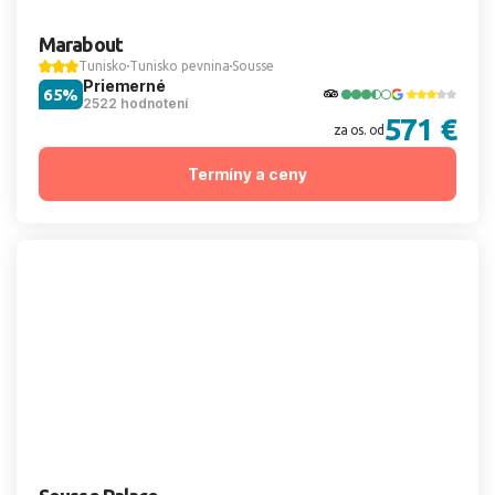
Marabout
Tunisko
Tunisko pevnina
Sousse
Priemerné
65%
2522 hodnotení
571 €
za os. od
Termíny a ceny