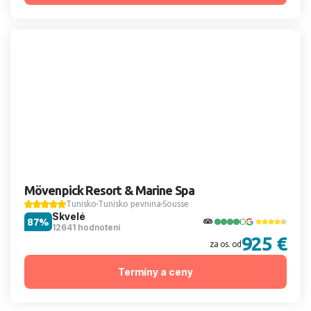
Mövenpick Resort & Marine Spa
Tunisko
Tunisko pevnina
Sousse
Skvelé
87%
12641 hodnotení
925 €
za os. od
Termíny a ceny