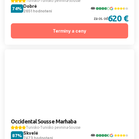
Tunisko
Tunisko pevnina
Sousse
Dobré
74%
2651 hodnotení
620 €
za os. od
Termíny a ceny
Occidental Sousse Marhaba
Tunisko
Tunisko pevnina
Sousse
Skvelé
87%
7473 hodnotení