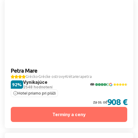
Petra Mare
Grécko
Grécke ostrovy
Kréta
Ierapetra
Vynikajúce
92%
2548 hodnotení
Hotel priamo pri pláži
908 €
za os. od
Termíny a ceny