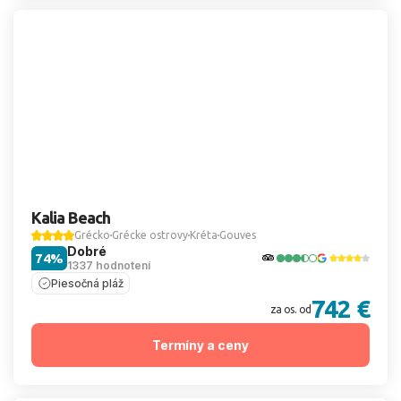
Kalia Beach
Grécko
Grécke ostrovy
Kréta
Gouves
Dobré
74%
1337 hodnotení
Piesočná pláž
742 €
za os. od
Termíny a ceny