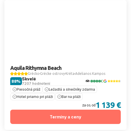
Aquila Rithymna Beach
Grécko
Grécke ostrovy
Kréta
Adelianos Kampos
Skvelé
88%
7207 hodnotení
Piesočná pláž
Ležadlá a slnečníky zdarma
Hotel priamo pri pláži
Bar na pláži
1 139 €
za os. od
Termíny a ceny