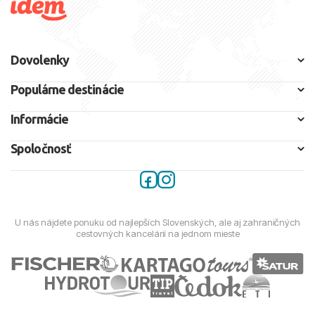
Vakcinácia:
Nie je potrebná.
Dovolenky
Štátne zriadenie:
Prezidentská
republika
Populárne destinácie
Jazyky:
Pluralitná republika
Informácie
Hlavné mesto:
Atény
Spoločnosť
U nás nájdete ponuku od najlepších Slovenských, ale aj zahraničných
cestovných kancelárií na jednom mieste