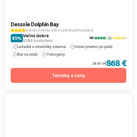
Dessole Dolphin Bay
Grécko
Grécke ostrovy
Kréta
Amoudara
Veľmi dobré
85%
2366 hodnotení
Ležadlá a slnečníky zdarma
Hotel priamo pri pláži
Bar na pláži
Tobogány
868 €
za os. od
Termíny a ceny