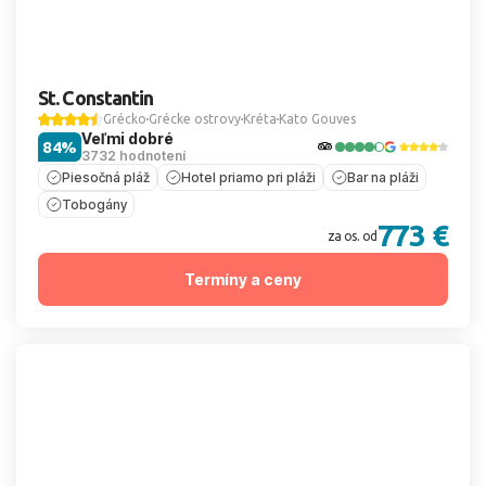
St. Constantin
Grécko
Grécke ostrovy
Kréta
Kato Gouves
Veľmi dobré
84%
3732 hodnotení
Piesočná pláž
Hotel priamo pri pláži
Bar na pláži
Tobogány
773 €
za os. od
Termíny a ceny