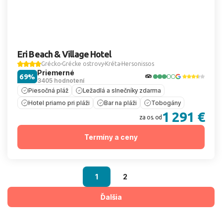
Eri Beach & Village Hotel
Grécko
Grécke ostrovy
Kréta
Hersonissos
Priemerné
69%
3405 hodnotení
Piesočná pláž
Ležadlá a slnečníky zdarma
Hotel priamo pri pláži
Bar na pláži
Tobogány
1 291 €
za os. od
Termíny a ceny
1
2
Ďalšia