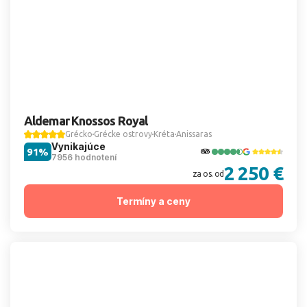
Aldemar Knossos Royal
Grécko
Grécke ostrovy
Kréta
Anissaras
Vynikajúce
91%
7956 hodnotení
2 250 €
za os. od
Termíny a ceny