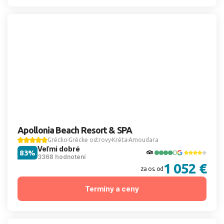
Apollonia Beach Resort & SPA
Grécko
Grécke ostrovy
Kréta
Amoudara
Veľmi dobré
83%
3368 hodnotení
1 052 €
za os. od
Termíny a ceny