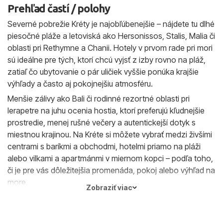
Prehľad častí / polohy
Severné pobrežie Kréty je najobľúbenejšie – nájdete tu dlhé
piesočné pláže a letoviská ako Hersonissos, Stalis, Malia či
oblasti pri Rethymne a Chanii. Hotely v prvom rade pri mori
sú ideálne pre tých, ktorí chcú vyjsť z izby rovno na pláž,
zatiaľ čo ubytovanie o pár uličiek vyššie ponúka krajšie
výhľady a často aj pokojnejšiu atmosféru.
Menšie zálivy ako Bali či rodinné rezortné oblasti pri
Ierapetre na juhu ocenia hostia, ktorí preferujú kľudnejšie
prostredie, menej rušné večery a autentickejší dotyk s
miestnou krajinou. Na Kréte si môžete vybrať medzi živšími
centrami s baríkmi a obchodmi, hotelmi priamo na pláži
alebo vilkami a apartmánmi v miernom kopci – podľa toho,
či je pre vás dôležitejšia promenáda, pokoj alebo výhľad na
more.
Zobraziť viac
Ak si na IDEM.sk vo filtroch označíte „pri pláži“ alebo vyššie
hodnotenie hostí, ľahko nájdete hotely v polohách, ktoré
presne zodpovedajú tomu, ako si predstavujete svoju