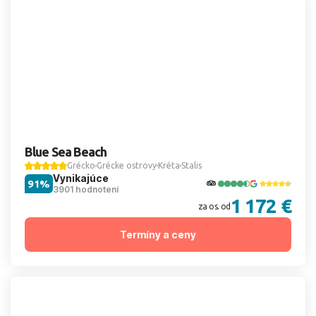
Blue Sea Beach
Grécko
Grécke ostrovy
Kréta
Stalis
Vynikajúce
91%
3901 hodnotení
1 172 €
za os. od
Termíny a ceny