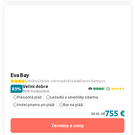
Eva Bay
Grécko
Grécke ostrovy
Kréta
Adelianos Kampos
Veľmi dobré
83%
906 hodnotení
Piesočná pláž
Ležadlá a slnečníky zdarma
Hotel priamo pri pláži
Bar na pláži
755 €
za os. od
Termíny a ceny