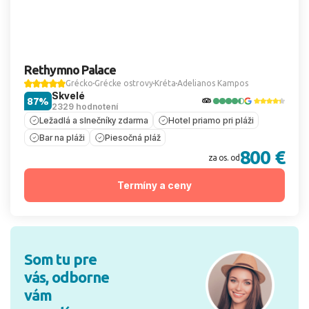
Rethymno Palace
Grécko
Grécke ostrovy
Kréta
Adelianos Kampos
Skvelé
87%
2329 hodnotení
Ležadlá a slnečníky zdarma
Hotel priamo pri pláži
Bar na pláži
Piesočná pláž
800 €
za os. od
Termíny a ceny
Som tu pre
vás, odborne
vám