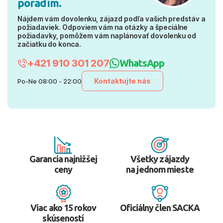
poradím.
Nájdem vám dovolenku, zájazd podľa vašich predstáv a
požiadaviek. Odpoviem vám na otázky a špeciálne
požiadavky, pomôžem vám naplánovať dovolenku od
začiatku do konca.
+421 910 301 207
WhatsApp
Kontaktujte nás
Po-Ne 08:00 - 22:00
Garancia najnižšej
Všetky zájazdy
ceny
na jednom mieste
Viac ako 15 rokov
Oficiálny člen SACKA
skúseností