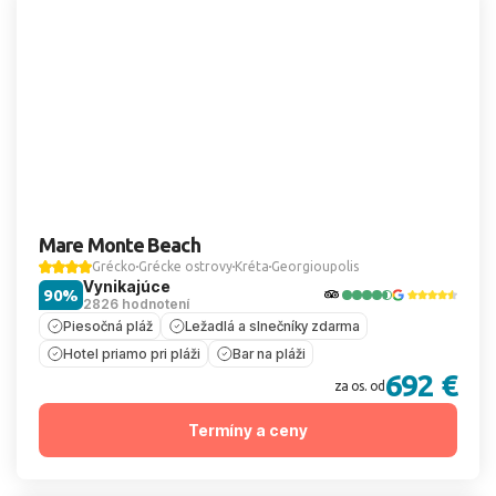
Mare Monte Beach
Grécko
Grécke ostrovy
Kréta
Georgioupolis
Vynikajúce
90%
2826 hodnotení
Piesočná pláž
Ležadlá a slnečníky zdarma
Hotel priamo pri pláži
Bar na pláži
692 €
za os. od
Termíny a ceny