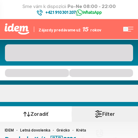
Sme vám k dispozícii
Po-Ne 08:00 - 22:00
+421 910 301 207
WhatsApp
|
15
Zájazdy predávame už
rokov
Kréta
Kedy cestujete?
Zoradiť
Filter
IDEM
Letná dovolenka
Grécko
Kréta
Ako cestujete?