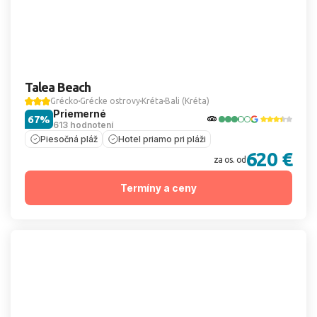
Talea Beach
Grécko
Grécke ostrovy
Kréta
Bali (Kréta)
Priemerné
67%
613 hodnotení
Piesočná pláž
Hotel priamo pri pláži
620 €
za os. od
Termíny a ceny