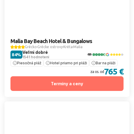
Malia Bay Beach Hotel & Bungalows
Grécko
Grécke ostrovy
Kréta
Malia
Veľmi dobré
84%
1541 hodnotení
Piesočná pláž
Hotel priamo pri pláži
Bar na pláži
765 €
za os. od
Termíny a ceny