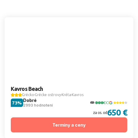
Kavros Beach
Grécko
Grécke ostrovy
Kréta
Kavros
Dobré
73%
2993 hodnotení
650 €
za os. od
Termíny a ceny