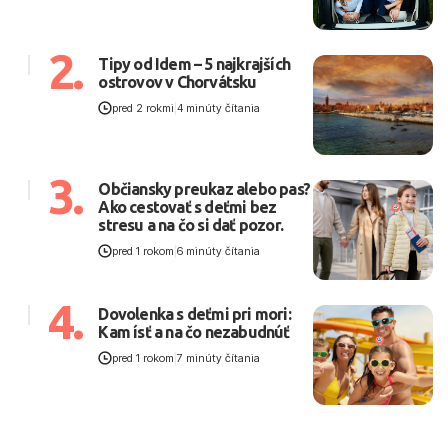
2.
Tipy od Idem – 5 najkrajších
ostrovov v Chorvátsku
pred 2 rokmi
|
4 minúty čítania
3.
Občiansky preukaz alebo pas?
Ako cestovať s deťmi bez
stresu a na čo si dať pozor.
pred 1 rokom
|
6 minúty čítania
4.
Dovolenka s deťmi pri mori:
Kam ísť a na čo nezabudnúť
pred 1 rokom
|
7 minúty čítania