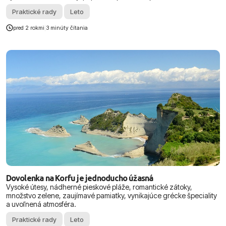
Praktické rady
Leto
pred 2 rokmi
|
3 minúty čítania
Dovolenka na Korfu je jednoducho úžasná
Vysoké útesy, nádherné pieskové pláže, romantické zátoky,
množstvo zelene, zaujímavé pamiatky, vynikajúce grécke špeciality
a uvoľnená atmosféra.
Praktické rady
Leto