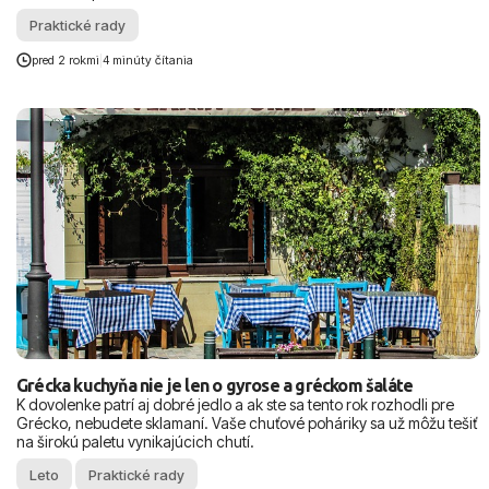
Praktické rady
pred 2 rokmi
|
4 minúty čítania
Grécka kuchyňa nie je len o gyrose a gréckom šaláte
K dovolenke patrí aj dobré jedlo a ak ste sa tento rok rozhodli pre
Grécko, nebudete sklamaní. Vaše chuťové poháriky sa už môžu tešiť
na širokú paletu vynikajúcich chutí.
Leto
Praktické rady