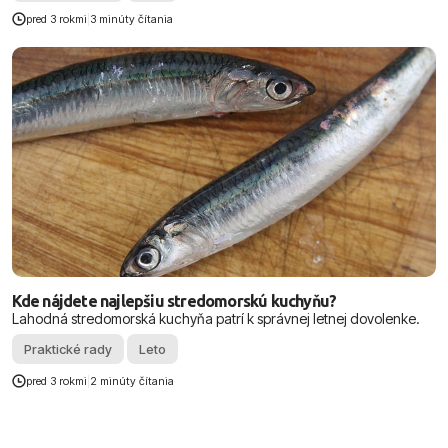
pred 3 rokmi
|
3 minúty čítania
Kde nájdete najlepšiu stredomorskú kuchyňu?
Lahodná stredomorská kuchyňa patrí k správnej letnej dovolenke.
Praktické rady
Leto
pred 3 rokmi
|
2 minúty čítania