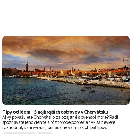
Tipy od Idem – 5 najkrajších ostrovov v Chorvátsku
Aj vy považujete Chorvátsko za ozajstné slovenské more? Radi
spoznávate jeho členité a rôznorodé pobrežie? Ak sa neviete
rozhodnúť, kam vyraziť, prinášame vám našich päť tipov.