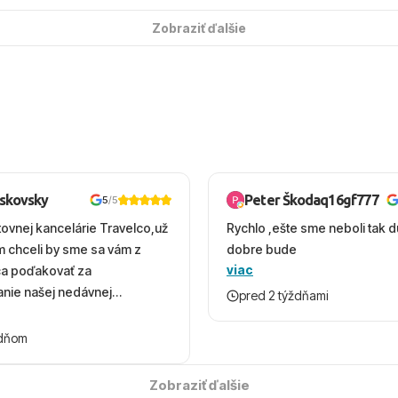
Zobraziť ďalšie
oskovsky
Peter Škodaq16gf777
5
/5
tovnej kancelárie Travelco,už
Rychlo ,ešte sme neboli tak d
em chceli by sme sa vám z
dobre bude
viac
ca poďakovať za
nie našej nedávnej
pred 2 týždňami
v Turecku. Vďaka vám sme
herný čas, na ktorý budeme
ždňom
 úsmevom spomínať. ​Všetko
solútne hladko – od
Zobraziť ďalšie