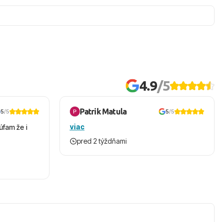
4.9
/5
Patrik Matula
5
/5
5
/5
viac
úfam že i
pred 2 týždňami