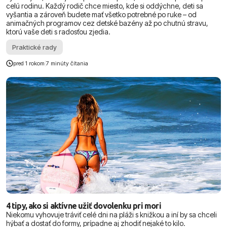
celú rodinu. Každý rodič chce miesto, kde si oddýchne, deti sa
vyšantia a zároveň budete mať všetko potrebné po ruke – od
animačných programov cez detské bazény až po chutnú stravu,
ktorú vaše deti s radosťou zjedia.
Praktické rady
pred 1 rokom
|
7 minúty čítania
4 tipy, ako si aktívne užiť dovolenku pri mori
Niekomu vyhovuje tráviť celé dni na pláži s knižkou a iní by sa chceli
hýbať a dostať do formy, prípadne aj zhodiť nejaké to kilo.