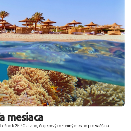
a mesiaca
ibližne k 25 °C a viac, čo je prvý rozumný mesiac pre väčšinu