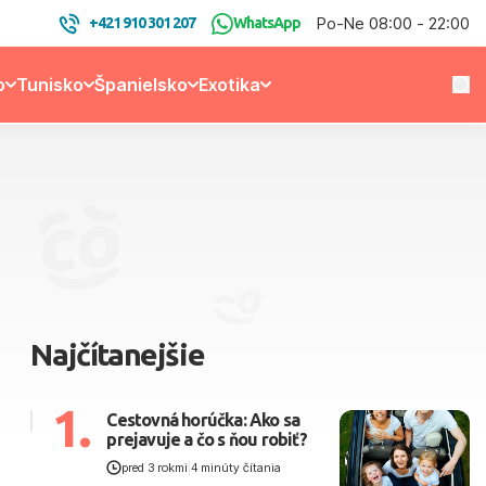
Po-Ne 08:00 - 22:00
+421 910 301 207
WhatsApp
o
Tunisko
Španielsko
Exotika
Najčítanejšie
1.
Cestovná horúčka: Ako sa
prejavuje a čo s ňou robiť?
pred 3 rokmi
|
4 minúty čítania