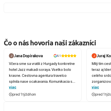
Čo o nás hovoria naši zákazníci
Jana Dopirakova
Juraj K
5
/5
Včera sme sa vratili z Hurgady konkretne
Milý tím ces
hotel Jazz makadi soraya. Vsetko bolo
teraz aj Id
krasne. Cestovna agentura travelco
celého srd
splnila nase ocakavania. Komunikacia s
zorganizova
viac
viac
panom Michalinom uzasna a napomocna.
dovolenky 
Vsetko vysvetlil aj vo vecernych hodinach
prežili nád
pred 1 týždňom
pred 1 tý
zaco sa ospravedlnujem. Hotel krasny,
ešte dlho s
cisty. Sluzby top. Strava, prostredie,
prebehlo ab