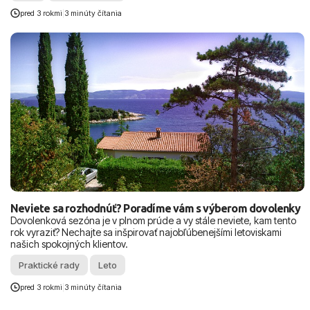
pred 3 rokmi
|
3 minúty čítania
Neviete sa rozhodnúť? Poradíme vám s výberom dovolenky
Dovolenková sezóna je v plnom prúde a vy stále neviete, kam tento
rok vyraziť? Nechajte sa inšpirovať najobľúbenejšími letoviskami
našich spokojných klientov.
Praktické rady
Leto
pred 3 rokmi
|
3 minúty čítania