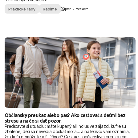
Praktické rady
Radíme
pred 2 mesiacmi
Občiansky preukaz alebo pas? Ako cestovať s deťmi bez
stresu a na čo si dať pozor.
Predstavte si situáciu: máte kúpený all inclusive zájazd, kufre sú
zbalené, deti sa nevedia dočkať mora… a na letisku vám oznámia,
že dieťa nemôže letieť. Dôvod? Cestuje s občianskym preukazom