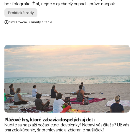
bez fotografie. Žiaľ, nejde o ojedinelý prípad – práve naopak.
Praktické rady
pred 1 rokom
|
6 minúty čítania
Plážové hry, ktoré zabavia dospelých aj deti
Nudíte sa na pláži počas letnej dovolenky? Nebaví vás čítať si? Už vás
omrzelo kúpanie, šnorchlovanie a zbieranie mušličiek?