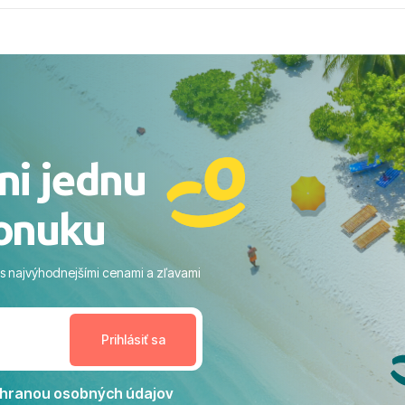
ýberu zájazdu, cez ochotnú
, až po samotný transfer a
ovaní sme boli v hoteli TUI
acaranda a bola to trefa do
o nás dostalo najviac: ​Skvelé
rsonál: Vždy usmievaví,
rostliví ľudia. ​Gastro zážitok:
stré a čerstvé jedlo počas
ni jednu
​Areál a pláž: Nádherné, čisté
 veľa zelene a udržiavaná pláž
onuku
m vstupom do mora a teple
ram: Skvelé animácie a
ivity, pri ktorých sa človek ani
 s najvýhodnejšími cenami a zľavami
enudil, no zároveň bol
estoru na dokonalý relax. ​
nceláriu Travelco aj hotel TUI
Jacaranda môžeme s čistým
dporučiť každému, kto hľadá
ú dovolenku na vysokej
hranou osobných údajov