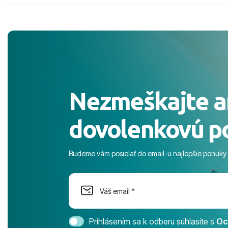
more, snorchlovanie. Dakujeme velmi
prvotného v
pekne S pozdravom
komunikáciu
pobyt. ​Ubyt
Magic Life J
čierneho! ​Č
služby a pe
ochotní a sta
Výborné, pe
Nezmeškajte a
celého dňa. 
prostredie,
dovolenkovú p
s pozvoľný
more. ​Prog
športové akt
Budeme vám posielať do email-u najlepšie ponuky
na moment n
dostatok pri
Cestovnú ka
Magic Life 
svedomím o
bezstarostn
Prihlásením sa k odberu súhlasíte s
Oc