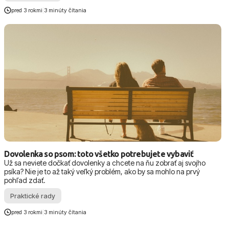
pred 3 rokmi
|
3 minúty čítania
Dovolenka so psom: toto všetko potrebujete vybaviť
Už sa neviete dočkať dovolenky a chcete na ňu zobrať aj svojho
psíka? Nie je to až taký veľký problém, ako by sa mohlo na prvý
pohľad zdať.
Praktické rady
pred 3 rokmi
|
3 minúty čítania