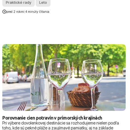
Praktické rady
Leto
pred 2 rokmi
|
4 minúty čítania
Porovnanie cien potravín v prímorských krajinách
Pri výbere dovolenkovej destinácie sa rozhodujeme nielen podľa
toho, kde sú pekné pláže a zaujímavé pamiatky, aj na základe