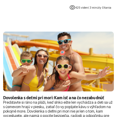
425 videní
|
3 minúty čítania
Dovolenka s deťmi pri mori: Kam ísť a na čo nezabudnúť
Predstavte si ráno na pláži, keď slnko ešte len vychádza a deti sa už
s úsmevom hrajú v piesku, zatiaľ čo vy popíjate kávu s výhľadom na
pokojné more. Dovolenka s deťmi pri mori nie je len o tom, kam
vycestujete, ale najmä o pocite bezpečia, radosti a odpočinku pre