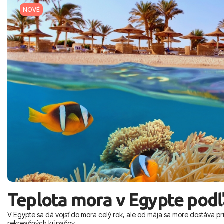
NOVÉ
Teplota mora v Egypte podľ
V Egypte sa dá vojsť do mora celý rok, ale od mája sa more dostáva pr
rekreačných kúpačov.