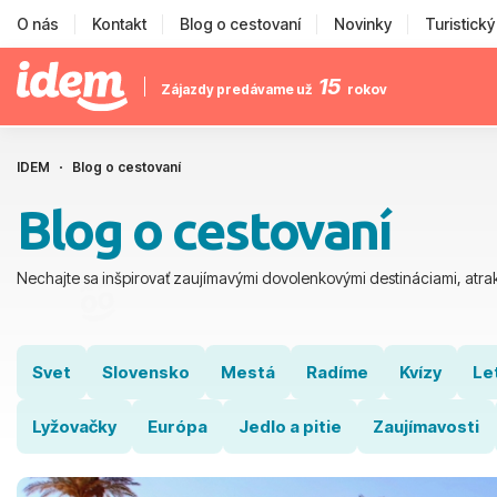
O nás
Kontakt
Blog o cestovaní
Novinky
Turistick
15
Zájazdy predávame už
rokov
IDEM
Blog o cestovaní
Blog o cestovaní
Nechajte sa inšpirovať zaujímavými dovolenkovými destináciami, atrak
Svet
Slovensko
Mestá
Radíme
Kvízy
Le
Lyžovačky
Európa
Jedlo a pitie
Zaujímavosti