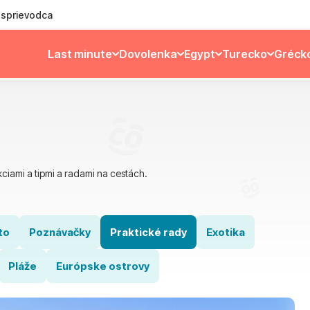
ý sprievodca
Last minute
Dovolenka
Egypt
Turecko
Gréck
ciami a tipmi a radami na cestách.
to
Poznávačky
Praktické rady
Exotika
Pláže
Európske ostrovy