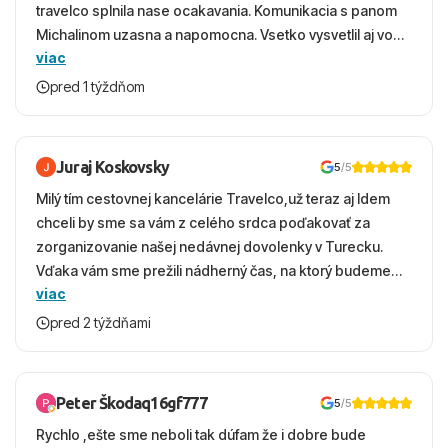
travelco splnila nase ocakavania. Komunikacia s panom
Michalinom uzasna a napomocna. Vsetko vysvetlil aj vo
viac
vecernych hodinach zaco sa ospravedlnujem. Hotel
krasny, cisty. Sluzby top. Strava, prostredie, more,
pred 1 týždňom
snorchlovanie. Dakujeme velmi pekne S pozdravom
Juraj Koskovsky
5
/5
Milý tím cestovnej kancelárie Travelco,už teraz aj Idem
chceli by sme sa vám z celého srdca poďakovať za
zorganizovanie našej nedávnej dovolenky v Turecku.
Vďaka vám sme prežili nádherný čas, na ktorý budeme
viac
ešte dlho s úsmevom spomínať. ​Všetko prebehlo
absolútne hladko – od prvotného výberu zájazdu, cez
pred 2 týždňami
ochotnú komunikáciu, až po samotný transfer a pobyt. ​
Ubytovaní sme boli v hoteli TUI Magic Life Jacaranda a
bola to trefa do čierneho! ​Čo nás dostalo najviac: ​Skvelé
Peter Škodaq16gf777
5
/5
služby a personál: Vždy usmievaví, ochotní a starostliví
Rychlo ,ešte sme neboli tak dúfam že i dobre bude
ľudia. ​Gastro zážitok: Výborné, pestré a čerstvé jedlo