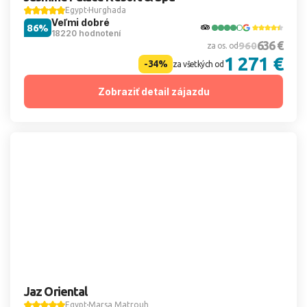
Egypt
Hurghada
Veľmi dobré
86%
18220 hodnotení
636 €
960
za os. od
1 271 €
-34%
za všetkých od
Zobraziť detail zájazdu
Jaz Oriental
Egypt
Marsa Matrouh