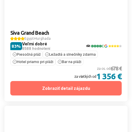
Siva Grand Beach
Egypt
Hurghada
Veľmi dobré
83%
8588 hodnotení
Piesočná pláž
Ležadlá a slnečníky zdarma
Hotel priamo pri pláži
Bar na pláži
678 €
za os. od
1 356 €
za všetkých od
Zobraziť detail zájazdu