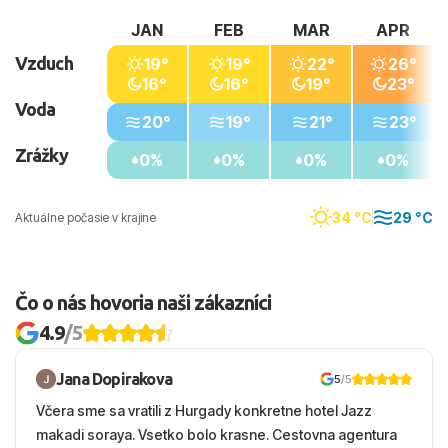
JAN
FEB
MAR
APR
Vzduch
19°
19°
22°
26°
16°
16°
19°
23°
Voda
20°
19°
21°
23°
Zrážky
0%
0%
0%
0%
34 °C
29 °C
Aktuálne počasie v krajine
Čo o nás hovoria naši zákazníci
4.9
/5
Jana Dopirakova
5
/5
Včera sme sa vratili z Hurgady konkretne hotel Jazz
makadi soraya. Vsetko bolo krasne. Cestovna agentura