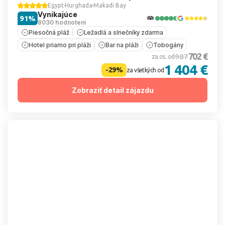
Egypt
Hurghada
Makadi Bay
Vynikajúce
91%
8030 hodnotení
Piesočná pláž
Ležadlá a slnečníky zdarma
Hotel priamo pri pláži
Bar na pláži
Tobogány
702 €
987
za os. od
1 404 €
-29%
za všetkých od
Zobraziť detail zájazdu