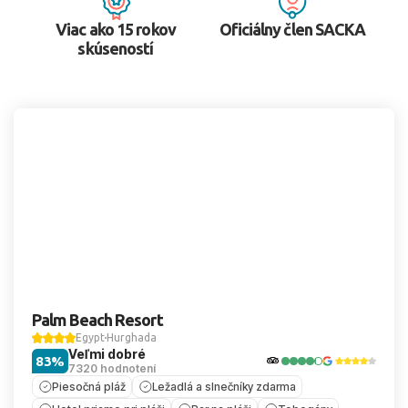
Viac ako 15 rokov
Oficiálny člen SACKA
skúseností
Palm Beach Resort
Egypt
Hurghada
Veľmi dobré
83%
7320 hodnotení
Piesočná pláž
Ležadlá a slnečníky zdarma