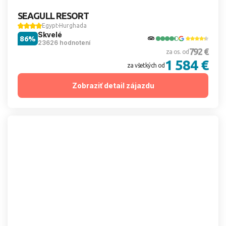
SEAGULL RESORT
Egypt
Hurghada
Skvelé
86%
23626 hodnotení
792 €
za os. od
1 584 €
za všetkých od
Zobraziť detail zájazdu