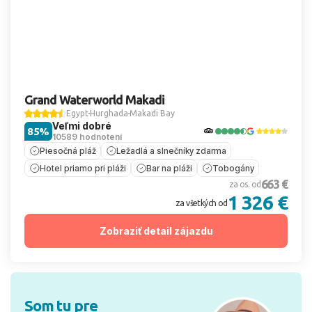
Grand Waterworld Makadi
Egypt
Hurghada
Makadi Bay
Veľmi dobré
85%
10589 hodnotení
Piesočná pláž
Ležadlá a slnečníky zdarma
Hotel priamo pri pláži
Bar na pláži
Tobogány
663 €
za os. od
1 326 €
za všetkých od
Zobraziť detail zájazdu
Som tu pre