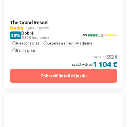
The Grand Resort
Egypt
Hurghada
Dobré
80%
11329 hodnotení
Piesočná pláž
Ležadlá a slnečníky zdarma
Bar na pláži
552 €
za os. od
1 104 €
za všetkých od
Zobraziť detail zájazdu