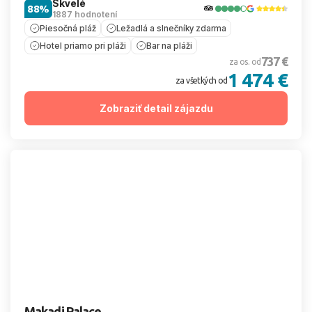
Skvelé
88%
1887 hodnotení
Piesočná pláž
Ležadlá a slnečníky zdarma
Hotel priamo pri pláži
Bar na pláži
737 €
za os. od
1 474 €
za všetkých od
Zobraziť detail zájazdu
Makadi Palace