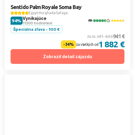
Sentido Palm Royale Soma Bay
Egypt
Hurghada
Safaga
Vynikajúce
94%
11300 hodnotení
Špeciálna zľava - 100 €
941 €
1 430
za os. od
1 882 €
-34%
za všetkých od
Zobraziť detail zájazdu