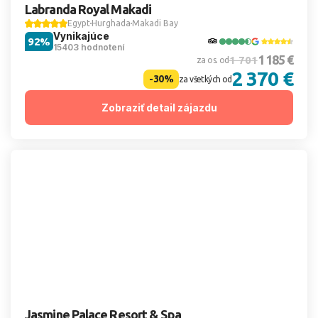
Labranda Royal Makadi
Egypt
Hurghada
Makadi Bay
Vynikajúce
92%
15403 hodnotení
1 185 €
1 701
za os. od
2 370 €
-30%
za všetkých od
Zobraziť detail zájazdu
Jasmine Palace Resort & Spa