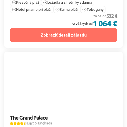
Piesočná pláž
Ležadlá a slnečníky zdarma
Hotel priamo pri pláži
Bar na pláži
Tobogány
532 €
za os. od
1 064 €
za všetkých od
Zobraziť detail zájazdu
The Grand Palace
Egypt
Hurghada