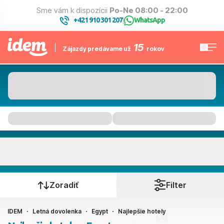
Sme vám k dispozícii
Po-Ne 08:00 - 22:00
+421 910 301 207
WhatsApp
|
15
Zájazdy predávame už
rokov
Egypt
Kedy cestujete?
Zoradiť
Filter
IDEM
Letná dovolenka
Egypt
Najlepšie hotely
Ako cestujete?