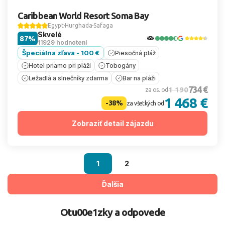
Caribbean World Resort Soma Bay
Egypt
Hurghada
Safaga
Skvelé
87%
11929 hodnotení
Špeciálna zľava - 100 €
Piesočná pláž
Hotel priamo pri pláži
Tobogány
Ležadlá a slnečníky zdarma
Bar na pláži
734 €
1 190
za os. od
1 468 €
-38%
za všetkých od
Zobraziť detail zájazdu
1
2
Ďalšia
Otu00e1zky a odpovede