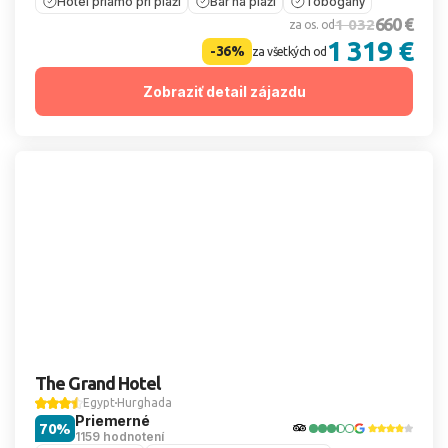
Hotel priamo pri pláži
Bar na pláži
Tobogány
660 €
1 032
za os. od
1 319 €
-36%
za všetkých od
Zobraziť detail zájazdu
The Grand Hotel
Egypt
Hurghada
Priemerné
70%
1159 hodnotení