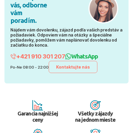
vás, odborne
vám
poradím.
Nájdem vám dovolenku, zájazd podľa vašich predstáv a
požiadaviek. Odpoviem vám na otázky a špeciálne
požiadavky, pomôžem vám naplánovať dovolenku od
začiatku do konca.
+421 910 301 207
WhatsApp
Kontaktujte nás
Po-Ne 08:00 - 22:00
Garancia najnižšej
Všetky zájazdy
ceny
na jednom mieste