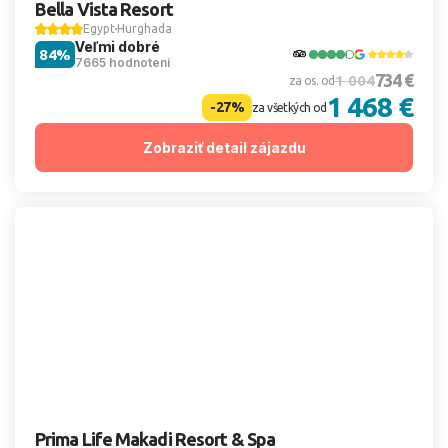
Bella Vista Resort
Egypt
Hurghada
Veľmi dobré
84%
7665 hodnotení
734 €
1 004
za os. od
1 468 €
-27%
za všetkých od
Zobraziť detail zájazdu
Prima Life Makadi Resort & Spa