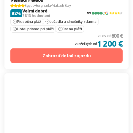
Egypt
Hurghada
Makadi Bay
Veľmi dobré
82%
7813 hodnotení
Piesočná pláž
Ležadlá a slnečníky zdarma
Hotel priamo pri pláži
Bar na pláži
600 €
za os. od
1 200 €
za všetkých od
Zobraziť detail zájazdu