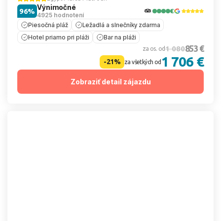
Výnimočné
96%
4925 hodnotení
Piesočná pláž
Ležadlá a slnečníky zdarma
Hotel priamo pri pláži
Bar na pláži
853 €
1 080
za os. od
1 706 €
-21%
za všetkých od
Zobraziť detail zájazdu