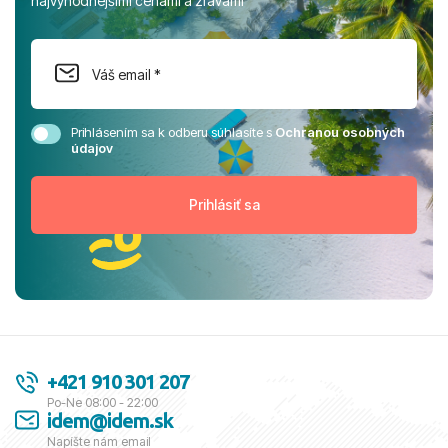
najvýhodnejšími cenami a zľavami
Prihlásením sa k odberu súhlasíte s
Ochranou osobných
údajov
+421 910 301 207
Po-Ne 08:00 - 22:00
idem@idem.sk
Napíšte nám email