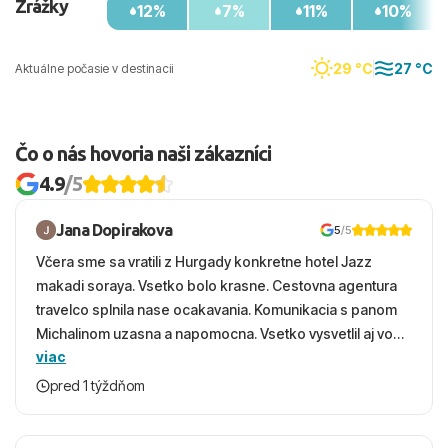
Zrážky
12%
7%
11%
10%
29 °C
27 °C
Aktuálne počasie v destinacii
Čo o nás hovoria naši zákazníci
4.9
/5
Jana Dopirakova
5
/5
Včera sme sa vratili z Hurgady konkretne hotel Jazz
makadi soraya. Vsetko bolo krasne. Cestovna agentura
travelco splnila nase ocakavania. Komunikacia s panom
Michalinom uzasna a napomocna. Vsetko vysvetlil aj vo
viac
vecernych hodinach zaco sa ospravedlnujem. Hotel
krasny, cisty. Sluzby top. Strava, prostredie, more,
pred 1 týždňom
snorchlovanie. Dakujeme velmi pekne S pozdravom