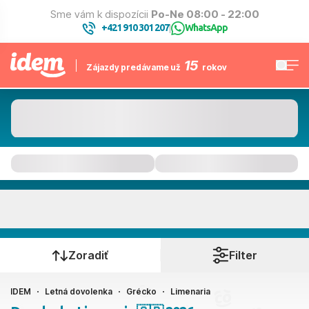
Sme vám k dispozícii
Po-Ne 08:00 - 22:00
+421 910 301 207
WhatsApp
|
15
Zájazdy predávame už
rokov
Limenaria
Kedy cestujete?
Zoradiť
Filter
IDEM
Letná dovolenka
Grécko
Limenaria
Ako cestujete?