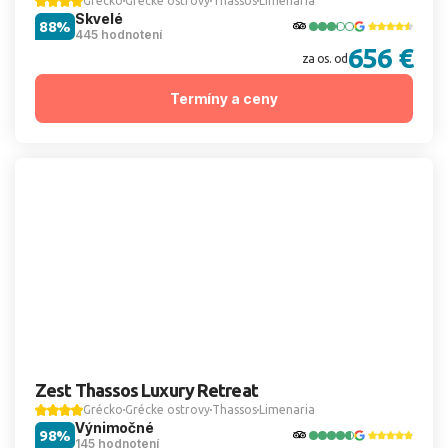
Grécko
Grécke ostrovy
Thassos
Limenaria
Skvelé
88%
445 hodnotení
656 €
za os. od
Termíny a ceny
Zest Thassos Luxury Retreat
Grécko
Grécke ostrovy
Thassos
Limenaria
Výnimočné
98%
145 hodnotení