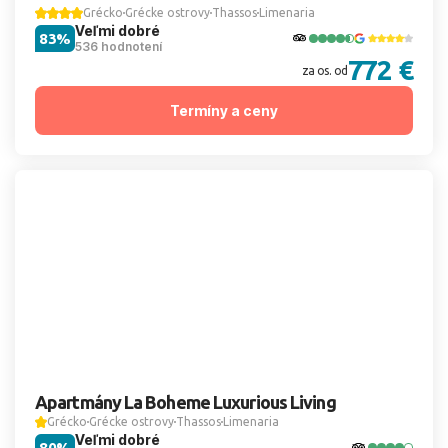
Grécko
Grécke ostrovy
Thassos
Limenaria
Veľmi dobré
83%
536 hodnotení
772 €
za os. od
Termíny a ceny
Apartmány La Boheme Luxurious Living
Grécko
Grécke ostrovy
Thassos
Limenaria
Veľmi dobré
80%