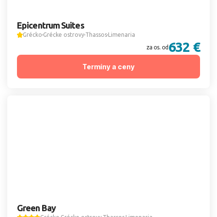
Epicentrum Suites
Grécko
Grécke ostrovy
Thassos
Limenaria
632 €
za os. od
Termíny a ceny
Green Bay