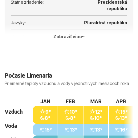
Štátne zriadenie:
Prezidentská
republika
Jazyky:
Pluralitná republika
Zobraziť viac
Hlavné mesto:
Atény
Počasie Limenaria
Priemerné teploty vzduchu a vody v jednotlivých mesiacoch roka
JAN
FEB
MAR
APR
Vzduch
9°
10°
12°
15°
8°
8°
10°
13°
Voda
15°
13°
13°
16°