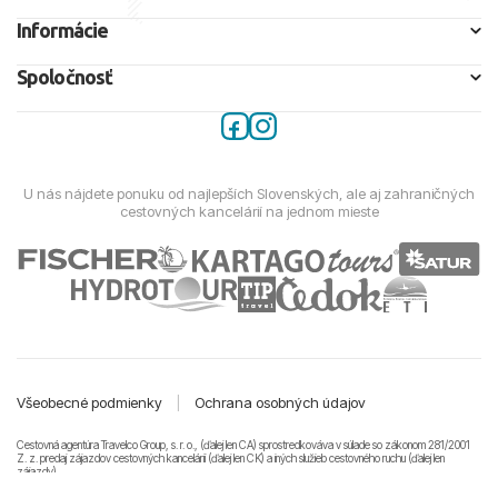
Informácie
Spoločnosť
U nás nájdete ponuku od najlepších Slovenských, ale aj zahraničných
cestovných kancelárií na jednom mieste
Všeobecné podmienky
|
Ochrana osobných údajov
Cestovná agentúra Travelco Group, s. r. o., (ďalej len CA) sprostredkováva v súlade so zákonom 281/2001
Z. z. predaj zájazdov cestovných kancelárii (ďalej len CK) a iných služieb cestovného ruchu (ďalej len
zájazdy).