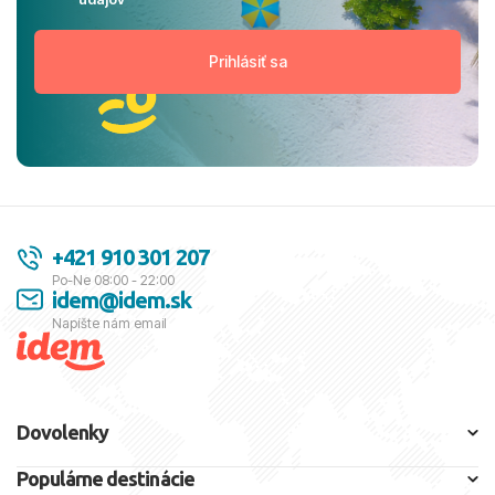
+421 910 301 207
Po-Ne 08:00 - 22:00
idem@idem.sk
Napíšte nám email
Dovolenky
Populárne destinácie