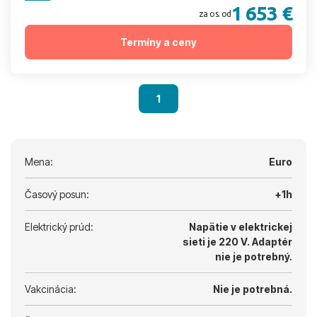
1 653 €
za os. od
Termíny a ceny
1
Mena:
Euro
Časový posun:
+1h
Elektrický prúd:
Napätie v elektrickej
sieti je 220 V.
Adaptér
nie je potrebný.
Vakcinácia:
Nie je potrebná.