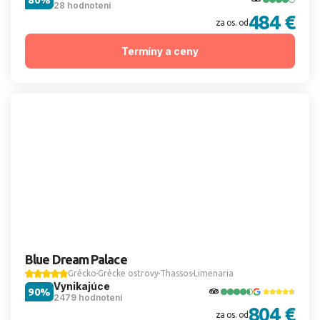
28 hodnotení
484 €
za os. od
Termíny a ceny
Blue Dream Palace
Grécko
Grécke ostrovy
Thassos
Limenaria
Vynikajúce
90%
2479 hodnotení
804 €
za os. od