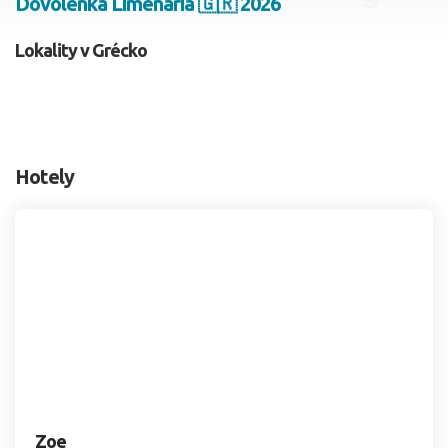
Dovolenka Limenaria 🇬🇷 2026
2 dospelí, 0 deti
Lokality v Grécko
Skyť
Hotely
Zoe