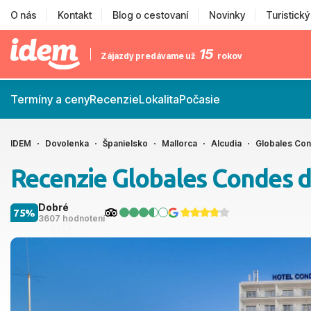
O nás
Kontakt
Blog o cestovaní
Novinky
Turistick
15
Zájazdy predávame už
rokov
Termíny a ceny
Recenzie
Lokalita
Počasie
IDEM
Dovolenka
Španielsko
Mallorca
Alcudia
Globales Con
Recenzie Globales Condes d
Dobré
75%
3607 hodnotení