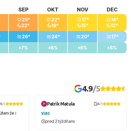
SEP
OKT
NOV
DEC
°
25°
22°
17°
14°
22°
19°
15°
12°
°
26°
24°
20°
17°
7%
6%
9%
6%
4.9
/5
Patrik Matula
5
/5
5
/5
viac
úfam že i
pred 2 týždňami