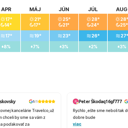
APR
MÁJ
JÚN
JÚL
AUG
17°
21°
25°
28°
28
14°
17°
21°
24°
25°
17°
19°
23°
26°
27
8%
7%
3%
2%
3%
oskovsky
Peter Škodaq16gf777
5
/5
tovnej kancelárie Travelco,už
Rychlo ,ešte sme neboli tak d
em chceli by sme sa vám z
dobre bude
viac
ca poďakovať za