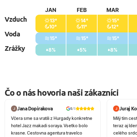
JAN
FEB
MAR
Vzduch
13°
14°
15°
10°
11°
12°
Voda
15°
15°
15°
Zrážky
8%
5%
8%
Čo o nás hovoria naši zákazníci
Jana Dopirakova
Juraj K
5
/5
Včera sme sa vratili z Hurgady konkretne
Milý tím ces
hotel Jazz makadi soraya. Vsetko bolo
teraz aj Id
krasne. Cestovna agentura travelco
celého srd