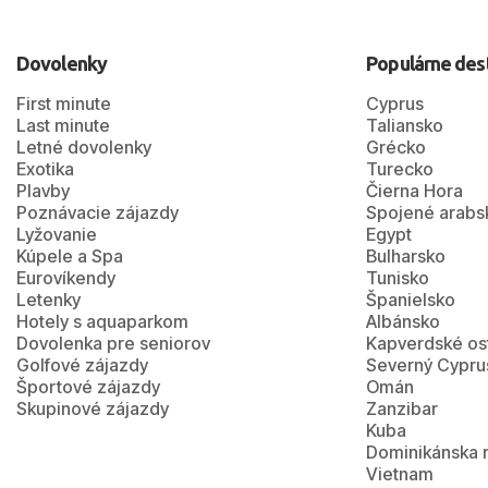
Dovolenky
Populárne des
First minute
Cyprus
Last minute
Taliansko
Letné dovolenky
Grécko
Exotika
Turecko
Plavby
Čierna Hora
Poznávacie zájazdy
Spojené arabs
Lyžovanie
Egypt
Kúpele a Spa
Bulharsko
Eurovíkendy
Tunisko
Letenky
Španielsko
Hotely s aquaparkom
Albánsko
Dovolenka pre seniorov
Kapverdské os
Golfové zájazdy
Severný Cypru
Športové zájazdy
Omán
Skupinové zájazdy
Zanzibar
Kuba
Dominikánska 
Vietnam