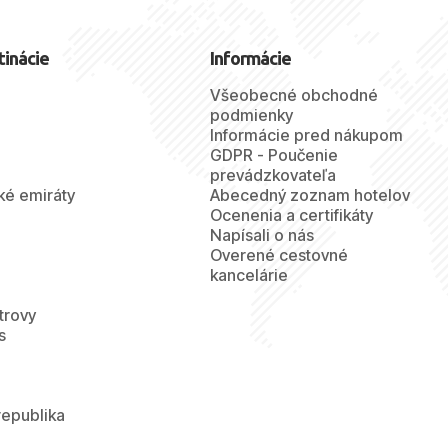
tinácie
Informácie
Všeobecné obchodné
podmienky
Informácie pred nákupom
GDPR - Poučenie
prevádzkovateľa
ké emiráty
Abecedný zoznam hotelov
Ocenenia a certifikáty
Napísali o nás
Overené cestovné
kancelárie
trovy
s
republika