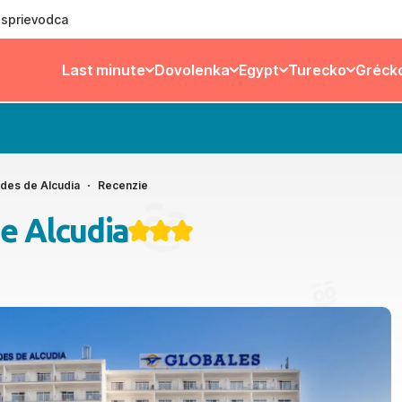
ý sprievodca
Last minute
Dovolenka
Egypt
Turecko
Gréck
des de Alcudia
Recenzie
e Alcudia