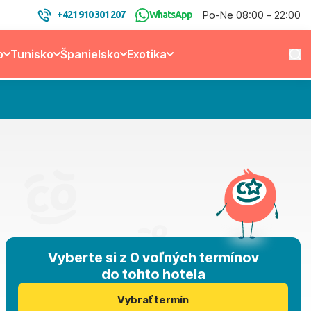
Po-Ne 08:00 - 22:00
+421 910 301 207
WhatsApp
o
Tunisko
Španielsko
Exotika
Vyberte si z 0 voľných termínov
do tohto hotela
Vybrať termín