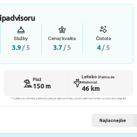
ipadvisoru
Služby
Cena/ kvalita
Čistota
3.9
/ 5
3.7
/ 5
4
/ 5
Letisko
(Palma de
Pláž
Mallorca)
150 m
46 km
* Vzdialenosť od letiska aj dľžka letu platí pre príletové letisko, pri inom odletovom letisku sa môžu tieto údaje líšiť.
Najlacnejšie