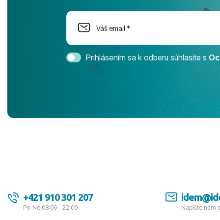
dostatok pri
Cestovnú ka
Magic Life 
svedomím o
bezstarostn
Prihlásením sa k odberu súhlasíte s
Oc
úrovni. Vše
jednotku s h
tešíme, kam
Ďakujeme za
pozdravom 
spokojných k
+421 910 301 207
idem@id
Po-Ne 08:00 - 22:00
Napíšte nám 