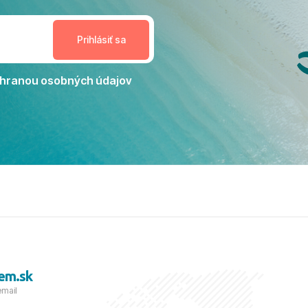
estoru na dokonalý relax. ​
nceláriu Travelco aj hotel TUI
Jacaranda môžeme s čistým
dporučiť každému, kto hľadá
ú dovolenku na vysokej
hranou osobných údajov
tko bolo zabezpečené na
viezdičkou. ​Už teraz sa
 s nami vyrazíte nabudúce!
 skvelé spomienky. ​S
a prianím mnohých ďalších
lientov, Juraj s rodinou.
em.sk
email