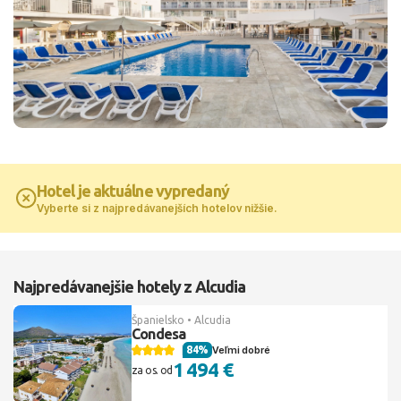
Hotel je aktuálne vypredaný
Vyberte si z najpredávanejších hotelov nižšie.
Najpredávanejšie hotely z Alcudia
Španielsko • Alcudia
Condesa
84%
Veľmi dobré
1 494 €
za os. od