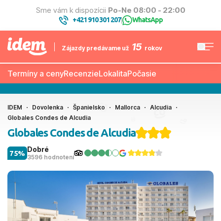
Sme vám k dispozícii
Po-Ne 08:00 - 22:00
+421 910 301 207
WhatsApp
|
15
Zájazdy predávame už
rokov
Termíny a ceny
Recenzie
Lokalita
Počasie
IDEM
Dovolenka
Španielsko
Mallorca
Alcudia
Globales Condes de Alcudia
Globales Condes de Alcudia
Dobré
75%
3596 hodnotení