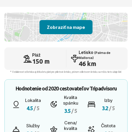
Zobraziť na mape
Letisko
(Palma de
Pláž
Mallorca)
150 m
46 km
* Vzdialenosť od letiska aj dľžka letu platí pre príletové letisko, pri inom odletovom letisku sa môžu tieto údaje líšiť.
Hodnotenie od
2020 cestovateľov
Tripadvisoru
Kvalita
Lokalita
Izby
spánku
4.5
/ 5
3.2
/ 5
3.5
/ 5
Cena/
Služby
Čistota
kvalita