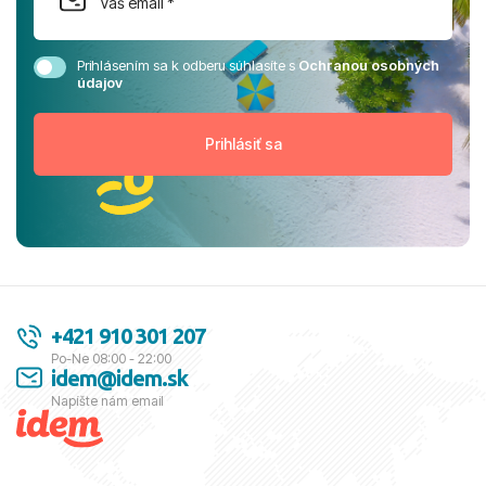
Prihlásením sa k odberu súhlasíte s
Ochranou osobných
údajov
+421 910 301 207
Po-Ne 08:00 - 22:00
idem@idem.sk
Napíšte nám email