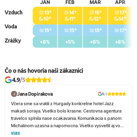
JAN
FEB
MAR
APR
Vzduch
13°
14°
15°
17°
10°
11°
12°
14°
Voda
15°
15°
15°
17°
Zrážky
8%
5%
8%
8%
Čo o nás hovoria naši zákazníci
4.9
/5
Jana Dopirakova
5
/5
Včera sme sa vratili z Hurgady konkretne hotel Jazz
makadi soraya. Vsetko bolo krasne. Cestovna agentura
travelco splnila nase ocakavania. Komunikacia s panom
Michalinom uzasna a napomocna. Vsetko vysvetlil aj vo
viac
vecernych hodinach zaco sa ospravedlnujem. Hotel