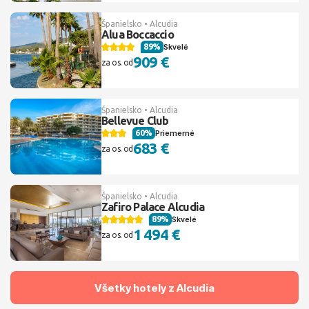
Španielsko • Alcudia
Alua Boccaccio
89%
Skvelé
909 €
za os. od
Španielsko • Alcudia
Bellevue Club
60%
Priemerné
683 €
za os. od
Španielsko • Alcudia
Zafiro Palace Alcudia
89%
Skvelé
1 494 €
za os. od
Všetky hotely z Alcudia