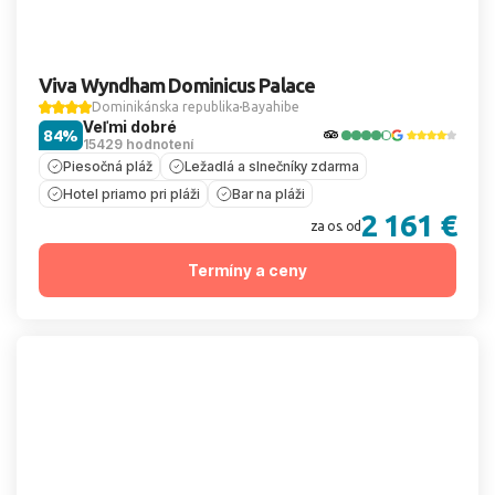
Viva Wyndham Dominicus Palace
Dominikánska republika
Bayahibe
Veľmi dobré
84%
15429 hodnotení
Piesočná pláž
Ležadlá a slnečníky zdarma
Hotel priamo pri pláži
Bar na pláži
2 161 €
za os. od
Termíny a ceny