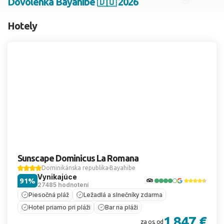
Dovolenka Bayahibe 🇩🇴 2026
2 dospelí, 0 deti
Hotely
Skyť
Sunscape Dominicus La Romana
Dominikánska republika
Bayahibe
Vynikajúce
91%
27485 hodnotení
Piesočná pláž
Ležadlá a slnečníky zdarma
Hotel priamo pri pláži
Bar na pláži
1 847 €
za os. od