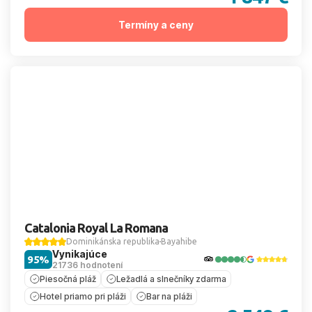
Termíny a ceny
Catalonia Royal La Romana
Dominikánska republika
Bayahibe
Vynikajúce
95%
21736 hodnotení
Piesočná pláž
Ležadlá a slnečníky zdarma
Hotel priamo pri pláži
Bar na pláži