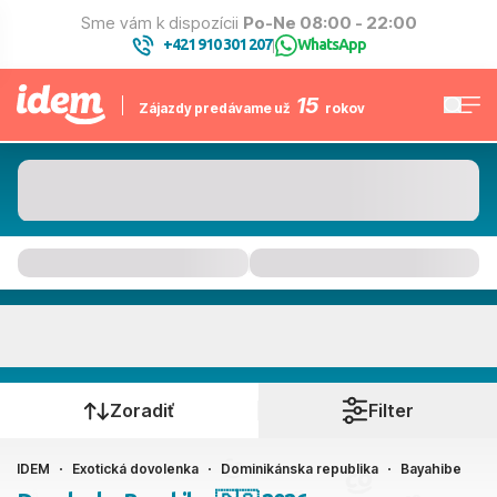
Sme vám k dispozícii
Po-Ne 08:00 - 22:00
+421 910 301 207
WhatsApp
|
15
Zájazdy predávame už
rokov
Bayahibe
Kedy cestujete?
Zoradiť
Filter
IDEM
Exotická dovolenka
Dominikánska republika
Bayahibe
Ako cestujete?