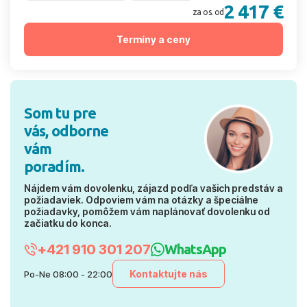
2 417 €
za os. od
Termíny a ceny
Som tu pre
vás, odborne
vám
poradím.
Nájdem vám dovolenku, zájazd podľa vašich predstáv a
požiadaviek. Odpoviem vám na otázky a špeciálne
požiadavky, pomôžem vám naplánovať dovolenku od
začiatku do konca.
+421 910 301 207
WhatsApp
Kontaktujte nás
Po-Ne 08:00 - 22:00