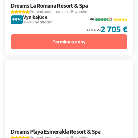
Dreams La Romana Resort & Spa
Dominikánska republika
Bayahibe
Vynikajúce
95%
11433 hodnotení
2 705 €
za os. od
Termíny a ceny
Dreams Playa Esmeralda Resort & Spa
Dominikánska republika
Bayahibe