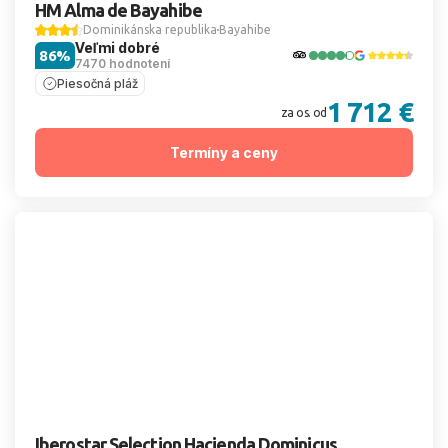
HM Alma de Bayahibe
Dominikánska republika
Bayahibe
Veľmi dobré
86%
7470 hodnotení
Piesočná pláž
1 712 €
za os. od
Termíny a ceny
Iberostar Selection Hacienda Dominicus