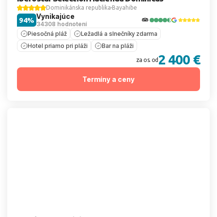
Dominikánska republika
Bayahibe
Vynikajúce
94%
34308 hodnotení
Piesočná pláž
Ležadlá a slnečníky zdarma
Hotel priamo pri pláži
Bar na pláži
2 400 €
za os. od
Termíny a ceny