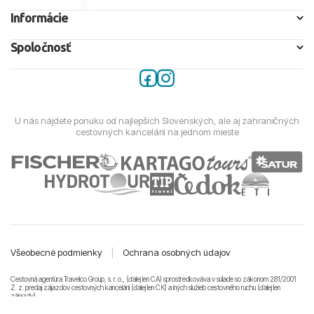
Informácie
Spoločnosť
U nás nájdete ponuku od najlepších Slovenských, ale aj zahraničných
cestovných kancelárií na jednom mieste
Všeobecné podmienky
|
Ochrana osobných údajov
Cestovná agentúra Travelco Group, s. r. o., (ďalej len CA) sprostredkováva v súlade so zákonom 281/2001
Z. z. predaj zájazdov cestovných kancelárii (ďalej len CK) a iných služieb cestovného ruchu (ďalej len
zájazdy).