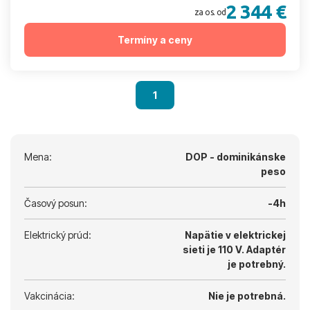
2 344 €
za os. od
Termíny a ceny
1
Mena:
DOP - dominikánske
peso
Časový posun:
-4h
Elektrický prúd:
Napätie v elektrickej
sieti je 110 V.
Adaptér
je potrebný.
Vakcinácia:
Nie je potrebná.