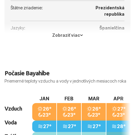
Štátne zriadenie:
Prezidentská
republika
Jazyky:
Španielčina
Zobraziť viac
Hlavné mesto:
Santo Domingo
Počasie Bayahibe
Priemerné teploty vzduchu a vody v jednotlivých mesiacoch roka
JAN
FEB
MAR
APR
Vzduch
26°
26°
26°
27°
23°
23°
23°
23°
Voda
27°
27°
27°
28°