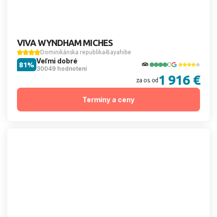
VIVA WYNDHAM MICHES
Dominikánska republika
Bayahibe
Veľmi dobré
81%
30049 hodnotení
1 916 €
za os. od
Termíny a ceny