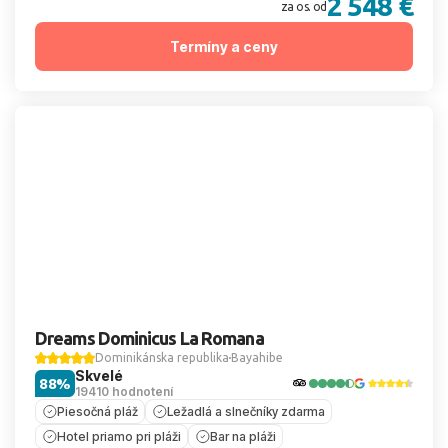
2 548 €
za os. od
Termíny a ceny
Dreams Dominicus La Romana
Dominikánska republika
Bayahibe
Skvelé
88%
19410 hodnotení
Piesočná pláž
Ležadlá a slnečníky zdarma
Hotel priamo pri pláži
Bar na pláži