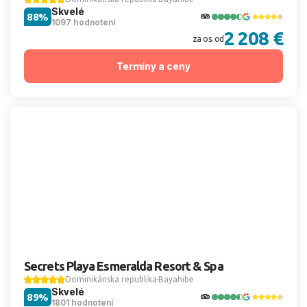
Skvelé
88%
1097 hodnotení
2 208 €
za os. od
Termíny a ceny
Secrets Playa Esmeralda Resort & Spa
Dominikánska republika
Bayahibe
Skvelé
89%
1801 hodnotení