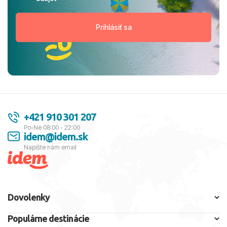
+421 910 301 207
Po-Ne 08:00 - 22:00
idem@idem.sk
Napíšte nám email
Dovolenky
Populárne destinácie