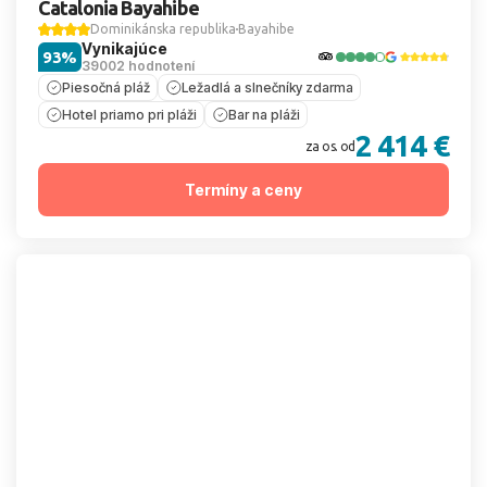
Catalonia Bayahibe
Dominikánska republika
Bayahibe
Vynikajúce
93%
39002 hodnotení
Piesočná pláž
Ležadlá a slnečníky zdarma
Hotel priamo pri pláži
Bar na pláži
2 414 €
za os. od
Termíny a ceny