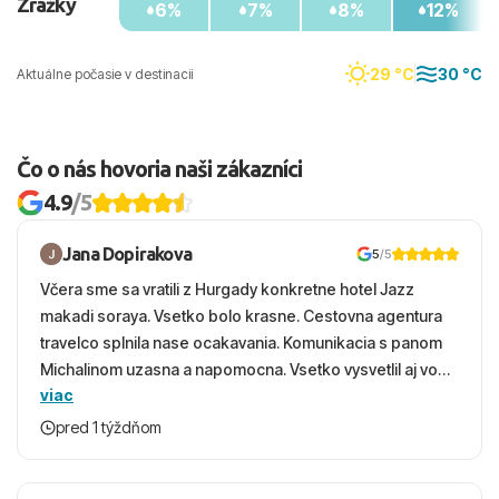
Zrážky
6%
7%
8%
12%
29 °C
30 °C
Aktuálne počasie v destinacii
Čo o nás hovoria naši zákazníci
4.9
/5
Jana Dopirakova
5
/5
Včera sme sa vratili z Hurgady konkretne hotel Jazz
makadi soraya. Vsetko bolo krasne. Cestovna agentura
travelco splnila nase ocakavania. Komunikacia s panom
Michalinom uzasna a napomocna. Vsetko vysvetlil aj vo
viac
vecernych hodinach zaco sa ospravedlnujem. Hotel
krasny, cisty. Sluzby top. Strava, prostredie, more,
pred 1 týždňom
snorchlovanie. Dakujeme velmi pekne S pozdravom