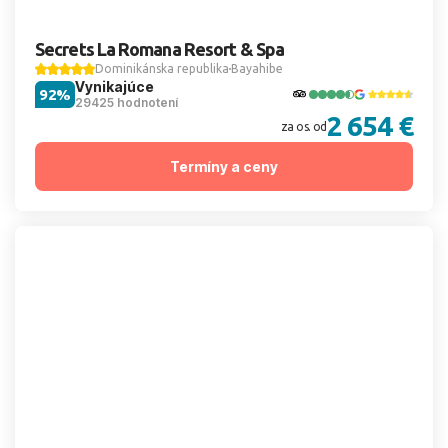
Secrets La Romana Resort & Spa
Dominikánska republika
Bayahibe
Vynikajúce
92%
29425 hodnotení
2 654 €
za os. od
Termíny a ceny