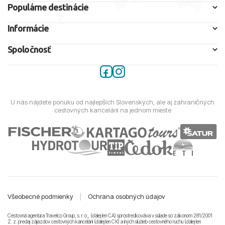
Populárne destinácie
Jeseň (september – november)
Sever:
teploty klesajú na
~30–34 °C
.
Informácie
Juh:
po khareefe sa
vyjasňuje
;
október–november
patria k
top mesiacom
na plážový oddych.
Spoločnosť
Teplota mora a kúpanie
Maskat a sever:
zima
~23–25 °C
, leto
~31–32 °C
U nás nájdete ponuku od najlepších Slovenských, ale aj zahraničných
(veľmi teplé more).
cestovných kancelárií na jednom mieste
Salalah a juh:
apríl–jún ~28–29 °C
; počas
khareefu
~24–25 °C
(minimum zvyčajne
august
). Podmienky na
kúpanie občas limitujú
vlny a prúdy
– riaď sa
vlajkami
na pláži.
Muscat – priemerné teploty ovzdušia aj mora
Všeobecné podmienky
|
Ochrana osobných údajov
Deň = max. teplota (°C) • Noc = min. teplota (°C) • More =
priemerná teplota vody (°C)
Cestovná agentúra Travelco Group, s. r. o., (ďalej len CA) sprostredkováva v súlade so zákonom 281/2001
Z. z. predaj zájazdov cestovných kancelárii (ďalej len CK) a iných služieb cestovného ruchu (ďalej len