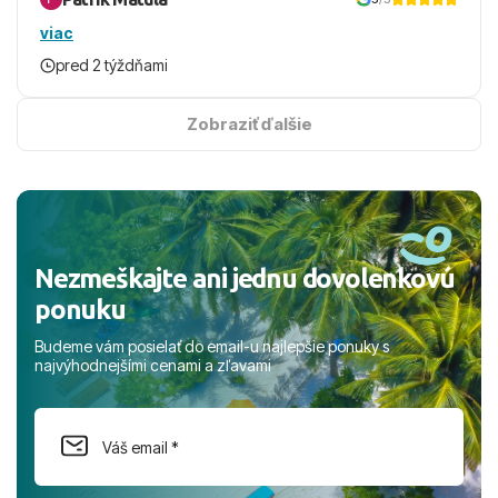
vodopády a zelená príroda
pri oceáne.
dokonalý relax. ​Cestovnú kanceláriu Travelco aj hotel TUI
viac
Magic Life Jacaranda môžeme s čistým svedomím
pred 2 týždňami
odporučiť každému, kto hľadá bezstarostnú dovolenku
Hory Al Hajar
na vysokej úrovni. Všetko bolo zabezpečené na jednotku
V lete
sú hory príjemnou úľavou oproti pobrežiu. Na
s hviezdičkou. ​Už teraz sa tešíme, kam s nami vyrazíte
Zobraziť ďalšie
plošine
Saiq (~2 000 m)
rátaj v júli–auguste bežne
~25–
nabudúce! Ďakujeme za skvelé spomienky. ​S pozdravom
32 °C cez deň
a
~17–24 °C v noci
. Na
Jebel Shams
a prianím mnohých ďalších spokojných klientov, Juraj s
(~3 000 m)
je ešte chladnejšie – dni často
~20–25 °C
,
rodinou.
večer
~10–15 °C
.
V zime
klesajú
nočné teploty k nule až
pod ňu
; občas sa objaví
mráz či sneh
. Na výlety sa hodí
Nezmeškajte ani jednu dovolenkovú
vetrovka/ľahká turistická bunda
celoročne; v zime
teplejšia stredná vrstva, čiapka a tenké rukavice
.
ponuku
Počítaj s
vetrom
a rýchlou
zmenou teplôt
.
Budeme vám posielať do email-u najlepšie ponuky s
najvýhodnejšími cenami a zľavami
Počasie podľa sezón
Zima (december – február)