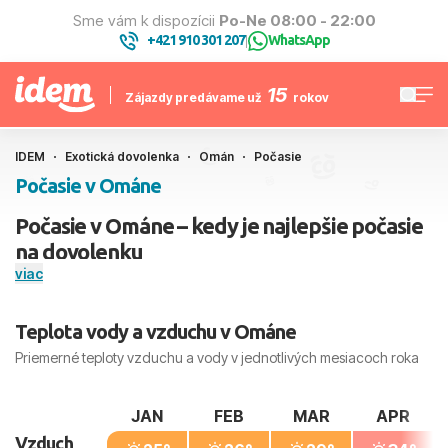
Sme vám k dispozícii
Po-Ne 08:00 - 22:00
+421 910 301 207
WhatsApp
|
15
Zájazdy predávame už
rokov
IDEM
Exotická dovolenka
Omán
Počasie
Počasie v Ománe
Počasie v Ománe – kedy je najlepšie počasie
na dovolenku
viac
Omán
je celoročne teplý, no rozdiely medzi regiónmi môžu
prekvapiť. Severné pobrežie s hlavným mestom Maskat
Teplota vody a vzduchu v Ománe
(Muscat) má od mája do septembra veľmi horúce a vlhké
leto, zatiaľ čo zima je suchá a príjemná – veľmi vhodná na
Priemerné teploty vzduchu a vody v jednotlivých mesiacoch roka
dovolenku. Na juhu v Salalah prebieha v lete monzún
khareef – dni sú vtedy chladnejšie, často hmlisté, krajina sa
JAN
FEB
MAR
APR
zazelená a more dočasne ochladne.
Vzduch