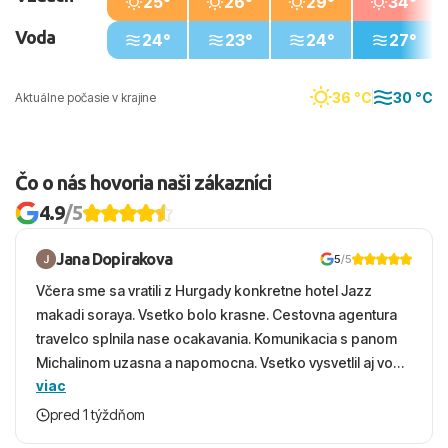
25°
26°
29°
34°
Voda
24°
23°
24°
27°
Kedy je v Ománe najlepšie počasie na dovolenku
Najuniverzálnejšie obdobie je
október až apríl
– teploty sú
znesiteľné aj na výlety do vnútrozemia krajiny a do pohoria
36 °C
30 °C
Aktuálne počasie v krajine
Al Hajar. Ak chceš uniknúť horúčavám počas letných
prázdnin, zameraj sa na
Salalah
(jún – september)
, kde
prináša khareef miernejšie počasie. Na mestskú dovolenku
Čo o nás hovoria naši zákazníci
so zázemím kvalitných hotelov a pláží je najvhodnejší
4.9
/5
zimný termín v
Maskate
.
Jana Dopirakova
5
/5
Sever – Maskat (Ománsky záliv)
Včera sme sa vratili z Hurgady konkretne hotel Jazz
Od mája do júla často
38–40 °C a viac
, pri mori vyššia
makadi soraya. Vsetko bolo krasne. Cestovna agentura
vlhkosť. Zimy sú teplé (približne
24–26 °C
cez deň) a
travelco splnila nase ocakavania. Komunikacia s panom
takmer bez zrážok.
Kúpanie celoročne
; v lete býva more
Michalinom uzasna a napomocna. Vsetko vysvetlil aj vo
najteplejšie (
okolo 31 °C
), v zime
~23–25 °C
.
viac
vecernych hodinach zaco sa ospravedlnujem. Hotel
krasny, cisty. Sluzby top. Strava, prostredie, more,
pred 1 týždňom
snorchlovanie. Dakujeme velmi pekne S pozdravom
Juh – Salalah (Arabské more)