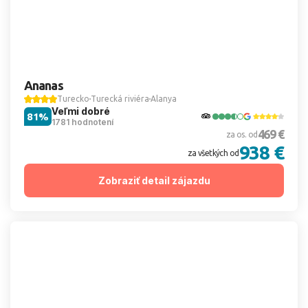
Ananas
Turecko
Turecká riviéra
Alanya
Veľmi dobré
81%
1781 hodnotení
469 €
za os. od
938 €
za všetkých od
Zobraziť detail zájazdu