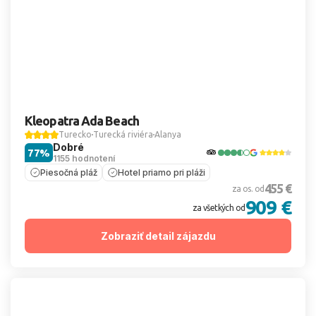
Kleopatra Ada Beach
Turecko
Turecká riviéra
Alanya
Dobré
77%
1155 hodnotení
Piesočná pláž
Hotel priamo pri pláži
455 €
za os. od
909 €
za všetkých od
Zobraziť detail zájazdu