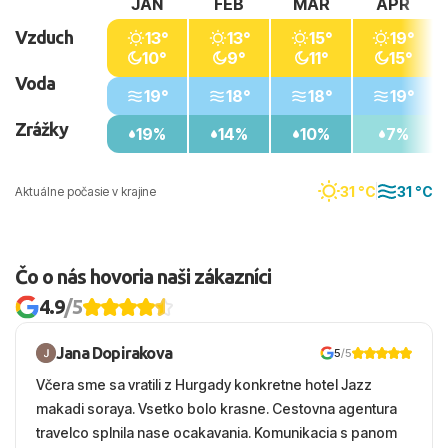
JAN
FEB
MAR
APR
Vzduch
13°
13°
15°
19°
10°
9°
11°
15°
Voda
19°
18°
18°
19°
Zrážky
19%
14%
10%
7%
31 °C
31 °C
Aktuálne počasie v krajine
Čo o nás hovoria naši zákazníci
4.9
/5
Jana Dopirakova
5
/5
Včera sme sa vratili z Hurgady konkretne hotel Jazz
makadi soraya. Vsetko bolo krasne. Cestovna agentura
travelco splnila nase ocakavania. Komunikacia s panom