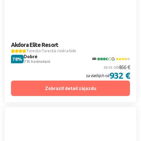
Akdora Elite Resort
Turecko
Turecká riviéra
Side
Dobré
78%
715 hodnotení
466 €
za os. od
932 €
za všetkých od
Zobraziť detail zájazdu