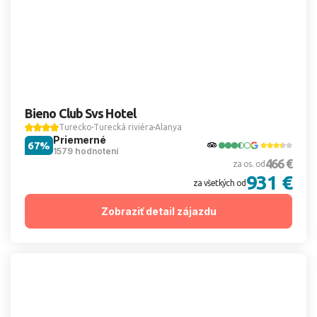
Bieno Club Svs Hotel
Turecko
Turecká riviéra
Alanya
Priemerné
67%
1579 hodnotení
466 €
za os. od
931 €
za všetkých od
Zobraziť detail zájazdu