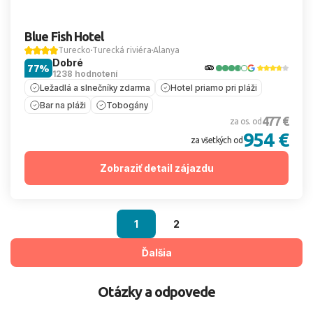
Blue Fish Hotel
Turecko
Turecká riviéra
Alanya
Dobré
77%
1238 hodnotení
Ležadlá a slnečníky zdarma
Hotel priamo pri pláži
Bar na pláži
Tobogány
477 €
za os. od
954 €
za všetkých od
Zobraziť detail zájazdu
1
2
Ďalšia
Otázky a odpovede