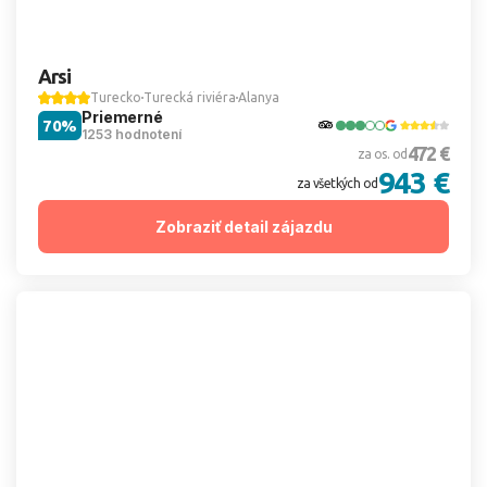
Arsi
Turecko
Turecká riviéra
Alanya
Priemerné
70%
1253 hodnotení
472 €
za os. od
943 €
za všetkých od
Zobraziť detail zájazdu