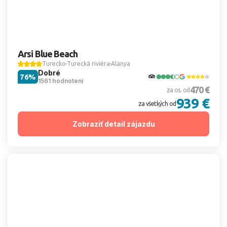
Arsi Blue Beach
Turecko
Turecká riviéra
Alanya
Dobré
76%
1561 hodnotení
470 €
za os. od
939 €
za všetkých od
Zobraziť detail zájazdu