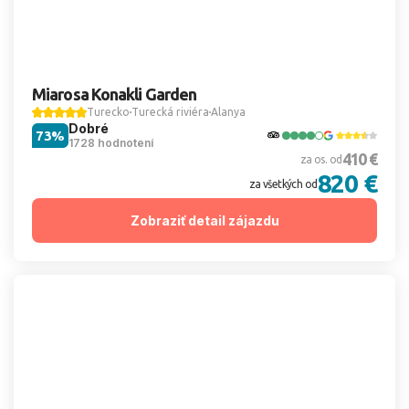
Miarosa Konakli Garden
Turecko
Turecká riviéra
Alanya
Dobré
73%
1728 hodnotení
410 €
za os. od
820 €
za všetkých od
Zobraziť detail zájazdu