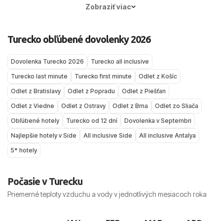
severnému vetru meltemi (najmä júl–august), čo
(Antalya/Side/Belek). Typické denné maximá sa
Zobraziť viac
prináša príjemný vánok, ale vie zdvihnúť vlny —
v októbri držia v „stredných dvadsiatkach“ a
citlivejších na vietor a vlny preto viac poteší
more má spravidla okolo 24–25 °C, takže
Turecko obľúbené dovolenky 2026
Antalya.
kúpanie je pre väčšinu ľudí stále veľmi príjemné;
večer už rátaj so sviežejším vzduchom.
Dovolenka Turecko 2026
Turecko all inclusive
Turecko last minute
Turecko first minute
Odlet z Košíc
Odlet z Bratislavy
Odlet z Popradu
Odlet z Piešťan
Odlet z Viedne
Odlet z Ostravy
Odlet z Brna
Odlet zo Sliača
Obľúbené hotely
Turecko od 12 dní
Dovolenka v Septembri
Najlepšie hotely v Side
All inclusive Side
All inclusive Antalya
5* hotely
Počasie v Turecku
Priemerné teploty vzduchu a vody v jednotlivých mesiacoch roka