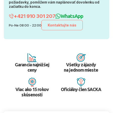
požiadavky, pomôžem vám naplánovať dovolenku od
začiatku do konca.
+421 910 301 207
WhatsApp
Kontaktujte nás
Po-Ne 08:00 - 22:00
Garancia najnižšej
Všetky zájazdy
ceny
na jednom mieste
Viac ako 15 rokov
Oficiálny člen SACKA
skúseností