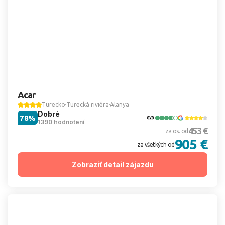
Acar
Turecko
Turecká riviéra
Alanya
Dobré
78%
1390 hodnotení
453 €
za os. od
905 €
za všetkých od
Zobraziť detail zájazdu