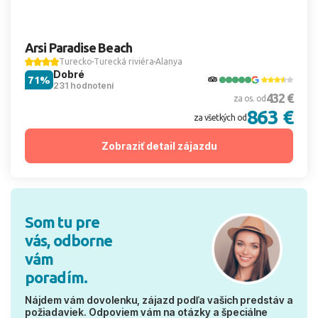
Arsi Paradise Beach
Turecko
Turecká riviéra
Alanya
Dobré
71%
231 hodnotení
432 €
za os. od
863 €
za všetkých od
Zobraziť detail zájazdu
Som tu pre
vás, odborne
vám
poradím.
Nájdem vám dovolenku, zájazd podľa vašich predstáv a
požiadaviek. Odpoviem vám na otázky a špeciálne