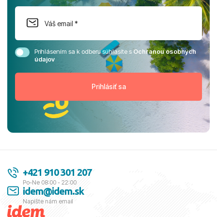
Prihlásením sa k odberu súhlasíte s
Ochranou osobných
údajov
+421 910 301 207
Po-Ne 08:00 - 22:00
idem@idem.sk
Napíšte nám email