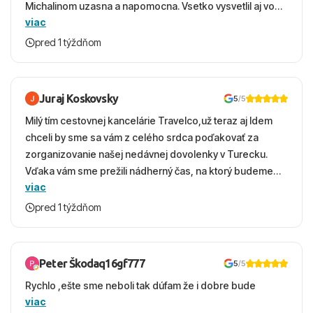
Michalinom uzasna a napomocna. Vsetko vysvetlil aj vo
viac
vecernych hodinach zaco sa ospravedlnujem. Hotel
krasny, cisty. Sluzby top. Strava, prostredie, more,
pred 1 týždňom
snorchlovanie. Dakujeme velmi pekne S pozdravom
Juraj Koskovsky
5
/5
Milý tím cestovnej kancelárie Travelco,už teraz aj Idem
chceli by sme sa vám z celého srdca poďakovať za
zorganizovanie našej nedávnej dovolenky v Turecku.
Vďaka vám sme prežili nádherný čas, na ktorý budeme
viac
ešte dlho s úsmevom spomínať. ​Všetko prebehlo
absolútne hladko – od prvotného výberu zájazdu, cez
pred 1 týždňom
ochotnú komunikáciu, až po samotný transfer a pobyt. ​
Ubytovaní sme boli v hoteli TUI Magic Life Jacaranda a
bola to trefa do čierneho! ​Čo nás dostalo najviac: ​Skvelé
Peter Škodaq16gf777
5
/5
služby a personál: Vždy usmievaví, ochotní a starostliví
Rychlo ,ešte sme neboli tak dúfam že i dobre bude
ľudia. ​Gastro zážitok: Výborné, pestré a čerstvé jedlo
viac
počas celého dňa. ​Areál a pláž: Nádherné, čisté