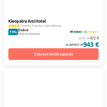
Kleopatra Arsi Hotel
Turecko
Turecká riviéra
Alanya
Dobré
73%
1045 hodnotení
472 €
za os. od
943 €
za všetkých od
Zobraziť detail zájazdu