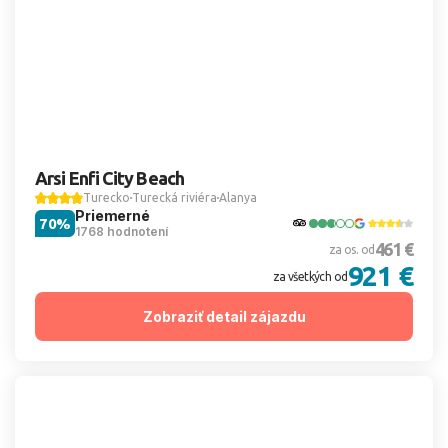
Arsi Enfi City Beach
Turecko
Turecká riviéra
Alanya
Priemerné
70%
1768 hodnotení
461 €
za os. od
921 €
za všetkých od
Zobraziť detail zájazdu