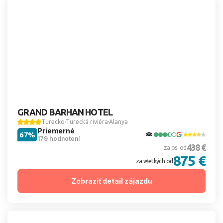
GRAND BARHAN HOTEL
Turecko
Turecká riviéra
Alanya
Priemerné
67%
179 hodnotení
438 €
za os. od
875 €
za všetkých od
Zobraziť detail zájazdu