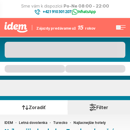
Sme vám k dispozícii
Po-Ne 08:00 - 22:00
+421 910 301 207
WhatsApp
|
15
Zájazdy predávame už
rokov
Turecko
Kedy cestujete?
Zoradiť
Filter
IDEM
Letná dovolenka
Turecko
Najlacnejšie hotely
Ako cestujete?