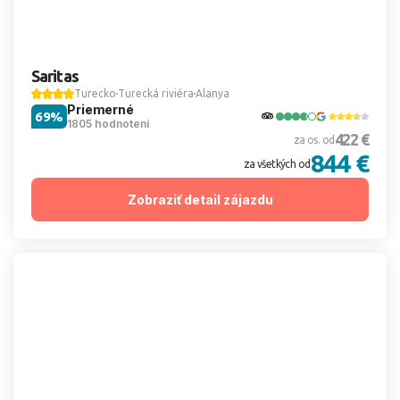
Saritas
Turecko
Turecká riviéra
Alanya
Priemerné
69%
1805 hodnotení
422 €
za os. od
844 €
za všetkých od
Zobraziť detail zájazdu