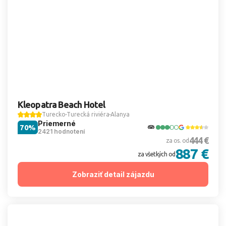
Kleopatra Beach Hotel
Turecko
Turecká riviéra
Alanya
Priemerné
70%
2421 hodnotení
444 €
za os. od
887 €
za všetkých od
Zobraziť detail zájazdu