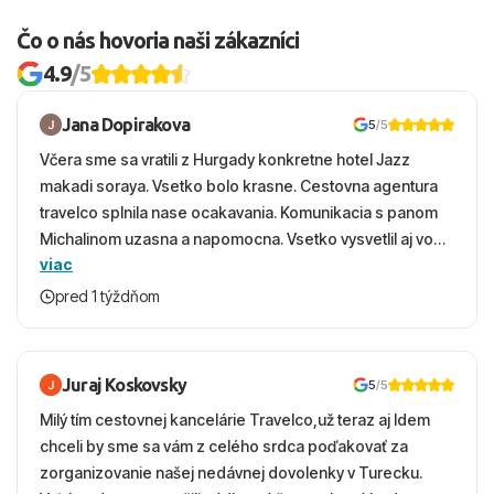
Čo o nás hovoria naši zákazníci
4.9
/5
Jana Dopirakova
5
/5
Včera sme sa vratili z Hurgady konkretne hotel Jazz
makadi soraya. Vsetko bolo krasne. Cestovna agentura
travelco splnila nase ocakavania. Komunikacia s panom
Michalinom uzasna a napomocna. Vsetko vysvetlil aj vo
viac
vecernych hodinach zaco sa ospravedlnujem. Hotel
krasny, cisty. Sluzby top. Strava, prostredie, more,
pred 1 týždňom
snorchlovanie. Dakujeme velmi pekne S pozdravom
Juraj Koskovsky
5
/5
Milý tím cestovnej kancelárie Travelco,už teraz aj Idem
chceli by sme sa vám z celého srdca poďakovať za
zorganizovanie našej nedávnej dovolenky v Turecku.