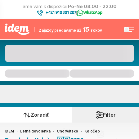
Sme vám k dispozícii
Po-Ne 08:00 - 22:00
+421 910 301 207
WhatsApp
|
15
Zájazdy predávame už
rokov
Koločep
Kedy cestujete?
Zoradiť
Filter
IDEM
Letná dovolenka
Chorvátsko
Koločep
Ako cestujete?