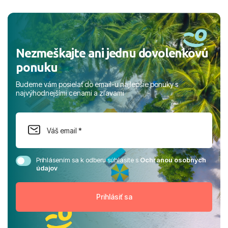
a prianím mnohých ďalších spokojných klientov, Juraj s
rodinou.
Nezmeškajte ani jednu dovolenkovú
ponuku
Budeme vám posielať do email-u najlepšie ponuky s
najvýhodnejšími cenami a zľavami
Prihlásením sa k odberu súhlasíte s
Ochranou osobných
údajov