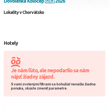
Dovolenka Koločep 🇭🇷 2026
2 dospelí, 0 deti
Lokality v Chorvátsko
Skyť
Hotely
Je nám ľúto, ale nepodarilo sa nám
nájsť žiadny zájazd.
S vami zvolenými filtrami sa bohužiaľ nenašla žiadna
ponuka, skúste zmeniť parametre.