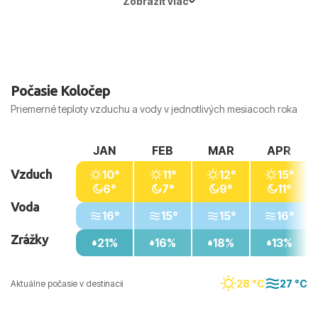
Zobraziť viac
Počasie Koločep
Priemerné teploty vzduchu a vody v jednotlivých mesiacoch roka
JAN
FEB
MAR
APR
Vzduch
10°
11°
12°
15°
6°
7°
9°
11°
Voda
16°
15°
15°
16°
Zrážky
21%
16%
18%
13%
28 °C
27 °C
Aktuálne počasie v destinacii