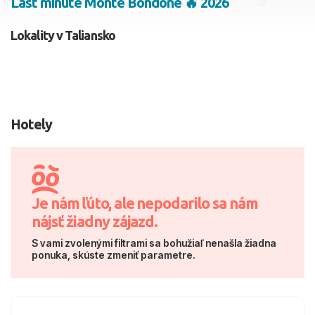
Last minute Monte Bondone 🔥 2026
2 dospelí, 0 deti
Lokality v Taliansko
Skyť
Hotely
Je nám ľúto, ale nepodarilo sa nám
nájsť žiadny zájazd.
S vami zvolenými filtrami sa bohužiaľ nenašla žiadna
ponuka, skúste zmeniť parametre.