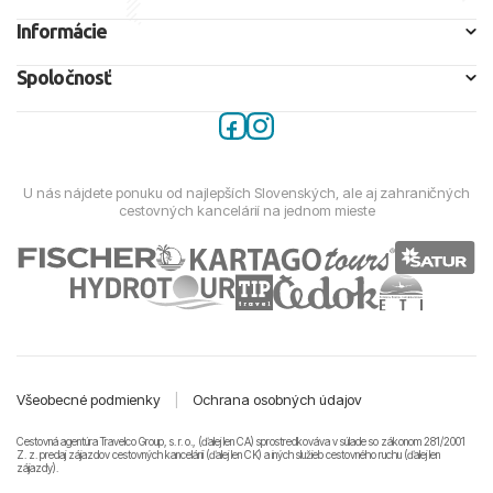
Informácie
Spoločnosť
U nás nájdete ponuku od najlepších Slovenských, ale aj zahraničných
cestovných kancelárií na jednom mieste
Všeobecné podmienky
|
Ochrana osobných údajov
Cestovná agentúra Travelco Group, s. r. o., (ďalej len CA) sprostredkováva v súlade so zákonom 281/2001
Z. z. predaj zájazdov cestovných kancelárii (ďalej len CK) a iných služieb cestovného ruchu (ďalej len
zájazdy).