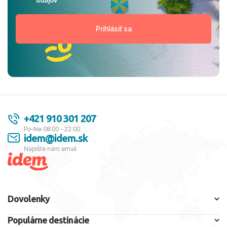
údajov
+421 910 301 207
Po-Ne 08:00 - 22:00
idem@idem.sk
Napíšte nám email
Dovolenky
Populárne destinácie