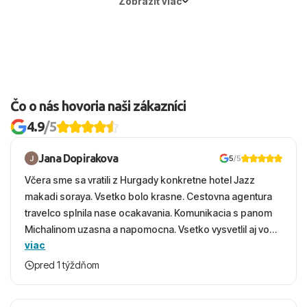
Zobraziť viac
Čo o nás hovoria naši zákazníci
4.9
/5
Jana Dopirakova
5
/5
Včera sme sa vratili z Hurgady konkretne hotel Jazz
makadi soraya. Vsetko bolo krasne. Cestovna agentura
travelco splnila nase ocakavania. Komunikacia s panom
Michalinom uzasna a napomocna. Vsetko vysvetlil aj vo
viac
vecernych hodinach zaco sa ospravedlnujem. Hotel
krasny, cisty. Sluzby top. Strava, prostredie, more,
pred 1 týždňom
snorchlovanie. Dakujeme velmi pekne S pozdravom