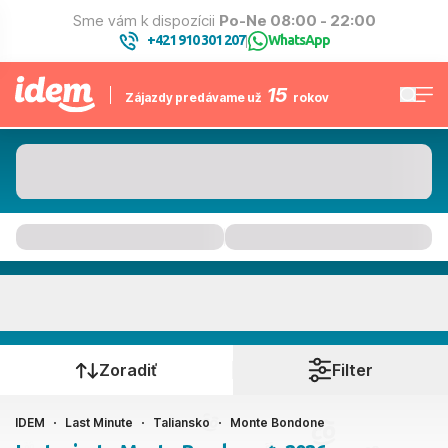
Sme vám k dispozícii
Po-Ne 08:00 - 22:00
+421 910 301 207
WhatsApp
|
15
Zájazdy predávame už
rokov
Monte Bondone
Kedy cestujete?
Zoradiť
Filter
IDEM
Last Minute
Taliansko
Monte Bondone
Ako cestujete?