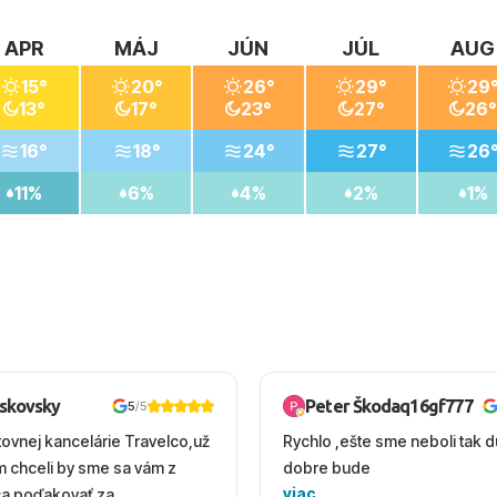
APR
MÁJ
JÚN
JÚL
AUG
15°
20°
26°
29°
29
13°
17°
23°
27°
26°
16°
18°
24°
27°
26
11%
6%
4%
2%
1%
oskovsky
Peter Škodaq16gf777
5
/5
tovnej kancelárie Travelco,už
Rychlo ,ešte sme neboli tak d
em chceli by sme sa vám z
dobre bude
viac
ca poďakovať za