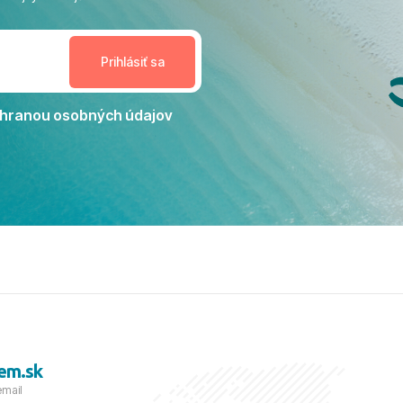
enudil, no zároveň bol
estoru na dokonalý relax. ​
nceláriu Travelco aj hotel TUI
Jacaranda môžeme s čistým
dporučiť každému, kto hľadá
ú dovolenku na vysokej
hranou osobných údajov
tko bolo zabezpečené na
viezdičkou. ​Už teraz sa
 s nami vyrazíte nabudúce!
 skvelé spomienky. ​S
a prianím mnohých ďalších
lientov, Juraj s rodinou.
em.sk
email