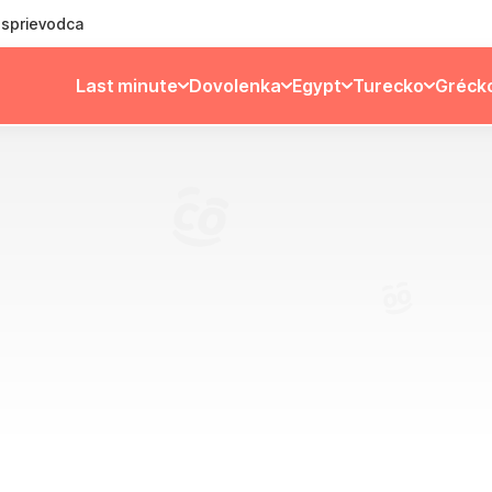
ý sprievodca
Last minute
Dovolenka
Egypt
Turecko
Gréck