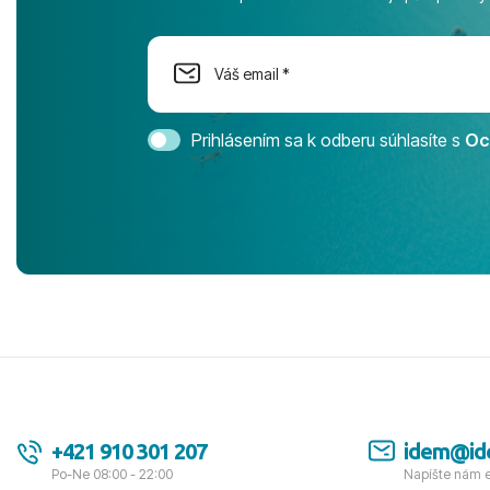
na moment n
dostatok pri
Cestovnú ka
Magic Life 
svedomím o
bezstarostn
Prihlásením sa k odberu súhlasíte s
Oc
úrovni. Vše
jednotku s h
tešíme, kam
Ďakujeme za
pozdravom 
spokojných k
+421 910 301 207
idem@id
Po-Ne 08:00 - 22:00
Napíšte nám 