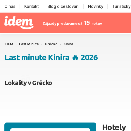
O nás
Kontakt
Blog o cestovaní
Novinky
Turistick
15
Zájazdy predávame už
rokov
IDEM
Last Minute
Grécko
Kinira
Last minute Kinira 🔥 2026
Lokality v Grécko
Hotely