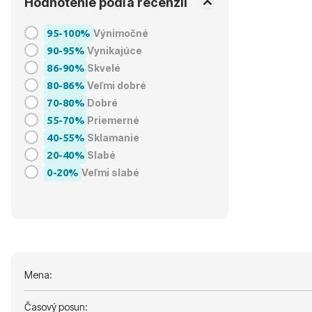
Hodnotenie podľa recenzií
95-100%
Výnimočné
90-95%
Vynikajúce
86-90%
Skvelé
80-86%
Veľmi dobré
70-80%
Dobré
55-70%
Priemerné
40-55%
Sklamanie
20-40%
Slabé
0-20%
Veľmi slabé
Mena:
Časový posun: