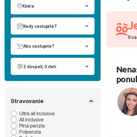
Kinira
J
Kedy cestujete?
S va
Ako cestujete?
2 dospelí, 0 deti
Nenaš
ponu
Stravovanie
Ultra all inclusive
All inclusive
Plná penzia
Polpenzia