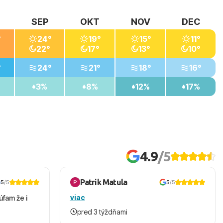
SEP
OKT
NOV
DEC
°
24°
19°
15°
11°
22°
17°
13°
10°
°
24°
21°
18°
16°
3%
8%
12%
17%
4.9
/5
Patrik Matula
5
/5
5
/5
viac
úfam že i
pred 3 týždňami