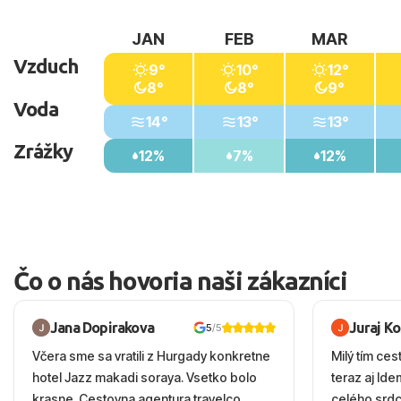
JAN
FEB
MAR
Vzduch
9°
10°
12°
8°
8°
9°
Voda
14°
13°
13°
Zrážky
12%
7%
12%
Čo o nás hovoria naši zákazníci
Jana Dopirakova
Juraj K
5
/5
Včera sme sa vratili z Hurgady konkretne
Milý tím ces
hotel Jazz makadi soraya. Vsetko bolo
teraz aj Id
krasne. Cestovna agentura travelco
celého srd