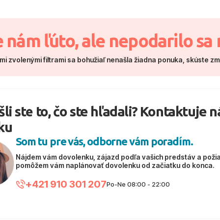
e nám ľúto, ale nepodarilo sa 
mi zvolenými filtrami sa bohužiaľ nenašla žiadna ponuka, skúste z
li ste to, čo ste hľadali? Kontaktuje 
ku
Som tu pre vás, odborne vám poradím.
Nájdem vám dovolenku, zájazd podľa vašich predstáv a poži
pomôžem vám naplánovať dovolenku od začiatku do konca.
+421 910 301 207
Po-Ne 08:00 - 22:00