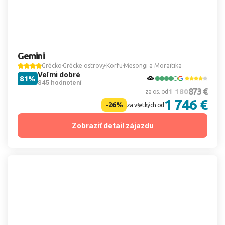
Gemini
Grécko
Grécke ostrovy
Korfu
Mesongi a Moraitika
Veľmi dobré
81%
845 hodnotení
873 €
1 180
za os. od
1 746 €
-26%
za všetkých od
Zobraziť detail zájazdu