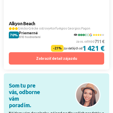
Alkyon Beach
Grécko
Grécke ostrovy
Korfu
Agios Georgios Pagon
Priemerné
70%
610 hodnotení
711 €
900
za os. od
1 421 €
-21%
za všetkých od
Zobraziť detail zájazdu
Som tu pre
vás, odborne
vám
poradím.