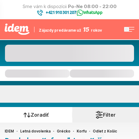
Sme vám k dispozícii
Po-Ne 08:00 - 22:00
+421 910 301 207
WhatsApp
|
15
Zájazdy predávame už
rokov
Korfu
Kedy cestujete?
Zoradiť
Filter
IDEM
Letná dovolenka
Grécko
Korfu
Odlet z Košíc
Košice