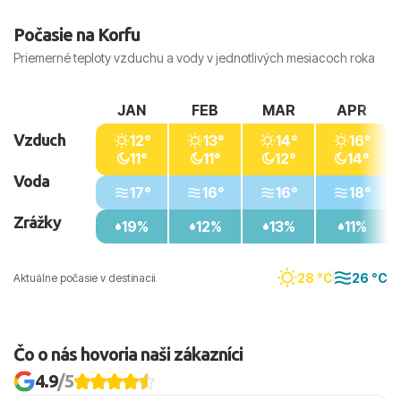
termínu odletu.
Počasie na Korfu
Priemerné teploty vzduchu a vody v jednotlivých mesiacoch roka
JAN
FEB
MAR
APR
Vzduch
12°
13°
14°
16°
11°
11°
12°
14°
Voda
17°
16°
16°
18°
Zrážky
19%
12%
13%
11%
28 °C
26 °C
Aktuálne počasie v destinacii
Čo o nás hovoria naši zákazníci
4.9
/5