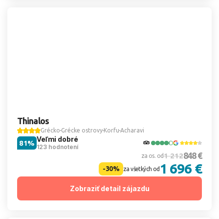
Thinalos
Grécko
Grécke ostrovy
Korfu
Acharavi
Veľmi dobré
81%
123 hodnotení
848 €
1 212
za os. od
1 696 €
-30%
za všetkých od
Zobraziť detail zájazdu