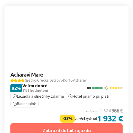
Acharavi Mare
Grécko
Grécke ostrovy
Korfu
Acharavi
Veľmi dobré
82%
1151 hodnotení
Ležadlá a slnečníky zdarma
Hotel priamo pri pláži
Bar na pláži
966 €
1 324
za os. od
1 932 €
-27%
za všetkých od
Zobraziť detail zájazdu