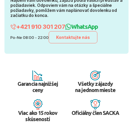
Nájdem vám dovolenku, zájazd podľa vašich predstáv a
požiadaviek. Odpoviem vám na otázky a špeciálne
požiadavky, pomôžem vám naplánovať dovolenku od
začiatku do konca.
+421 910 301 207
WhatsApp
Kontaktujte nás
Po-Ne 08:00 - 22:00
Garancia najnižšej
Všetky zájazdy
ceny
na jednom mieste
Viac ako 15 rokov
Oficiálny člen SACKA
skúseností