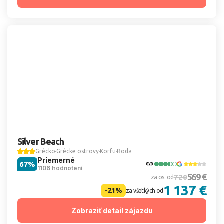
Silver Beach
Grécko
Grécke ostrovy
Korfu
Roda
Priemerné
67%
1106 hodnotení
569 €
720
za os. od
1 137 €
-21%
za všetkých od
Zobraziť detail zájazdu