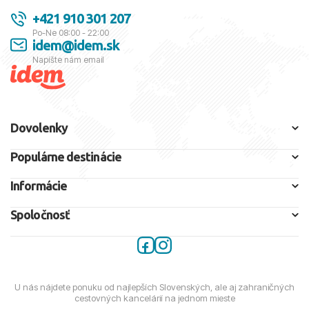
+421 910 301 207
Po-Ne 08:00 - 22:00
idem@idem.sk
Napíšte nám email
Dovolenky
Populárne destinácie
Informácie
Spoločnosť
U nás nájdete ponuku od najlepších Slovenských, ale aj zahraničných
cestovných kancelárií na jednom mieste