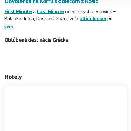
Dovolenka na Korfu s odletom z Košíc
First Minute
a
Last Minute
od všetkých cestoviek –
2 dospelí, 0 deti
Paleokastritsa, Dassia či Sidari; veľa
all inclusive
pri
zátokách. Priamy let bez prestupu trvá cca 2 h 05 min.
viac
Skyť
Odlietate z Košíc, takže šetríte čas aj peňaženku. Najlepší
čas na dovolenku: jún – september.
Obľúbené destinácie Grécka
Hotely