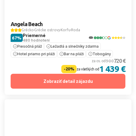
Angela Beach
Grécko
Grécke ostrovy
Korfu
Roda
Priemerné
67%
480 hodnotení
Piesočná pláž
Ležadlá a slnečníky zdarma
Hotel priamo pri pláži
Bar na pláži
Tobogány
720 €
900
za os. od
1 439 €
-20%
za všetkých od
Zobraziť detail zájazdu