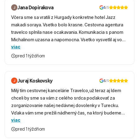
Jana Dopirakova
5
/5
Včera sme sa vratili z Hurgady konkretne hotel Jazz
makadi soraya. Vsetko bolo krasne. Cestovna agentura
travelco splnila nase ocakavania. Komunikacia s panom
Michalinom uzasna a napomocna. Vsetko vysvetlil aj vo
viac
vecernych hodinach zaco sa ospravedlnujem. Hotel
krasny, cisty. Sluzby top. Strava, prostredie, more,
pred 1 týždňom
snorchlovanie. Dakujeme velmi pekne S pozdravom
Juraj Koskovsky
5
/5
Milý tím cestovnej kancelárie Travelco,už teraz aj Idem
chceli by sme sa vám z celého srdca poďakovať za
zorganizovanie našej nedávnej dovolenky v Turecku.
Vďaka vám sme prežili nádherný čas, na ktorý budeme
viac
ešte dlho s úsmevom spomínať. ​Všetko prebehlo
absolútne hladko – od prvotného výberu zájazdu, cez
pred 1 týždňom
ochotnú komunikáciu, až po samotný transfer a pobyt. ​