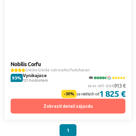
Nobilis Corfu
Grécko
Grécke ostrovy
Korfu
Acharavi
Vynikajúce
93%
121 hodnotení
913 €
1 304
za os. od
1 825 €
-30%
za všetkých od
Zobraziť detail zájazdu
1