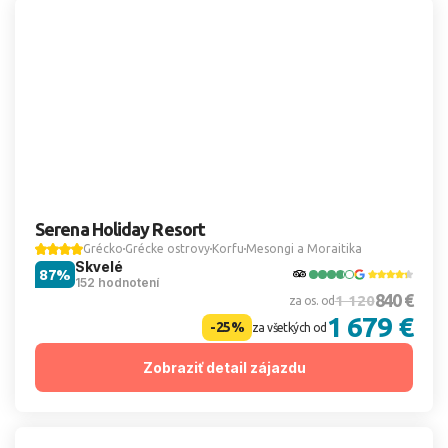
Serena Holiday Resort
Grécko
Grécke ostrovy
Korfu
Mesongi a Moraitika
Skvelé
87%
152 hodnotení
840 €
1 120
za os. od
1 679 €
-25%
za všetkých od
Zobraziť detail zájazdu