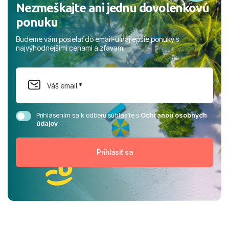
Nezmeškajte ani jednu dovolenkovú
ponuku
Budeme vám posielať do email-u najlepšie ponuky s
najvýhodnejšími cenami a zľavami
Prihlásením sa k odberu súhlasíte s
Ochranou osobných
údajov