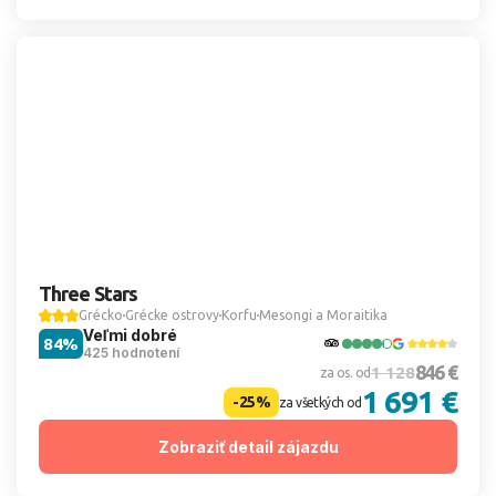
Three Stars
Grécko
Grécke ostrovy
Korfu
Mesongi a Moraitika
Veľmi dobré
84%
425 hodnotení
846 €
1 128
za os. od
1 691 €
-25%
za všetkých od
Zobraziť detail zájazdu