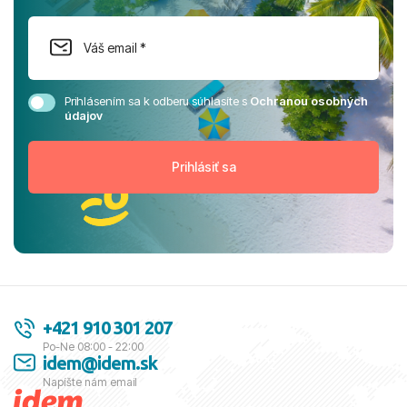
Prihlásením sa k odberu súhlasíte s
Ochranou osobných
údajov
+421 910 301 207
Po-Ne 08:00 - 22:00
idem@idem.sk
Napíšte nám email