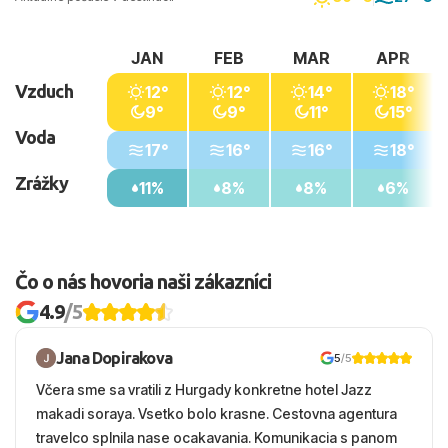
JAN
FEB
MAR
APR
Vzduch
12°
12°
14°
18°
9°
9°
11°
15°
Voda
17°
16°
16°
18°
Zrážky
11%
8%
8%
6%
Čo o nás hovoria naši zákazníci
4.9
/5
Jana Dopirakova
5
/5
Včera sme sa vratili z Hurgady konkretne hotel Jazz
makadi soraya. Vsetko bolo krasne. Cestovna agentura
travelco splnila nase ocakavania. Komunikacia s panom