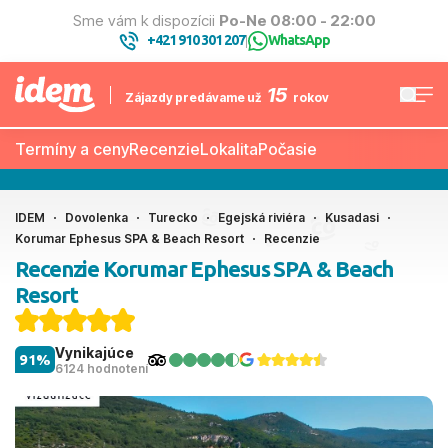
Sme vám k dispozícii
Po-Ne 08:00 - 22:00
+421 910 301 207
WhatsApp
|
15
Zájazdy predávame už
rokov
Termíny a ceny
Recenzie
Lokalita
Počasie
IDEM
Dovolenka
Turecko
Egejská riviéra
Kusadasi
Korumar Ephesus SPA & Beach Resort
Recenzie
Recenzie Korumar Ephesus SPA & Beach
Resort
Vynikajúce
91%
6124 hodnotení