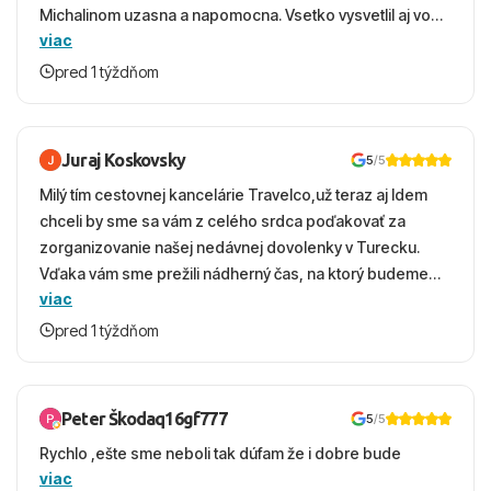
Michalinom uzasna a napomocna. Vsetko vysvetlil aj vo
viac
vecernych hodinach zaco sa ospravedlnujem. Hotel
krasny, cisty. Sluzby top. Strava, prostredie, more,
pred 1 týždňom
snorchlovanie. Dakujeme velmi pekne S pozdravom
Juraj Koskovsky
5
/5
Milý tím cestovnej kancelárie Travelco,už teraz aj Idem
chceli by sme sa vám z celého srdca poďakovať za
zorganizovanie našej nedávnej dovolenky v Turecku.
Vďaka vám sme prežili nádherný čas, na ktorý budeme
viac
ešte dlho s úsmevom spomínať. ​Všetko prebehlo
absolútne hladko – od prvotného výberu zájazdu, cez
pred 1 týždňom
ochotnú komunikáciu, až po samotný transfer a pobyt. ​
Ubytovaní sme boli v hoteli TUI Magic Life Jacaranda a
bola to trefa do čierneho! ​Čo nás dostalo najviac: ​Skvelé
Peter Škodaq16gf777
5
/5
služby a personál: Vždy usmievaví, ochotní a starostliví
Rychlo ,ešte sme neboli tak dúfam že i dobre bude
ľudia. ​Gastro zážitok: Výborné, pestré a čerstvé jedlo
viac
počas celého dňa. ​Areál a pláž: Nádherné, čisté