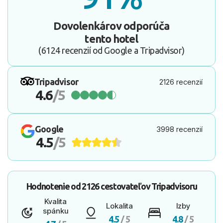
Dovolenkárov odporúča
tento hotel
(6124 recenzií od Google a Tripadvisor)
Tripadvisor
2126 recenzií
4.6
/5
Google
3998 recenzií
4.5
/5
Hodnotenie od
2126 cestovateľov
Tripadvisoru
Kvalita
Lokalita
Izby
spánku
4.5
/ 5
4.8
/ 5