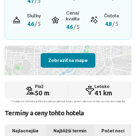
4.7
/ 5
Cena/
Služby
Čistota
kvalita
4.6
/ 5
4.8
/ 5
4.6
/ 5
Zobraziť na mape
Pláž
Letisko
50 m
41 km
* Vzdialenosť od letiska aj dľžka letu platí pre príletové letisko, pri inom odletovom letisku sa môžu tieto údaje líšiť.
Termíny a ceny tohto hotela
Najlacnejšie
Najbližší termín
Počet nocí