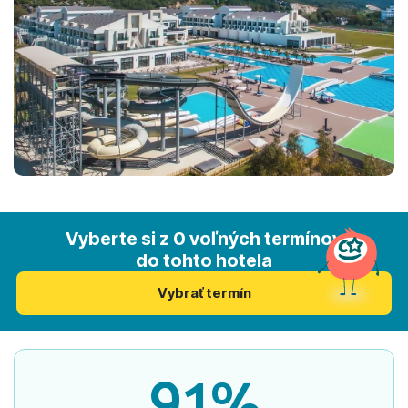
Vyberte si z 0 voľných termínov
do tohto hotela
Vybrať termín
91%