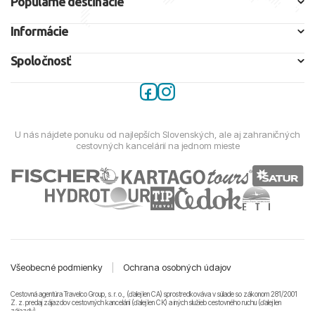
Populárne destinácie
Informácie
Spoločnosť
U nás nájdete ponuku od najlepších Slovenských, ale aj zahraničných
cestovných kancelárií na jednom mieste
Všeobecné podmienky
|
Ochrana osobných údajov
Cestovná agentúra Travelco Group, s. r. o., (ďalej len CA) sprostredkováva v súlade so zákonom 281/2001
Z. z. predaj zájazdov cestovných kancelárii (ďalej len CK) a iných služieb cestovného ruchu (ďalej len
zájazdy).