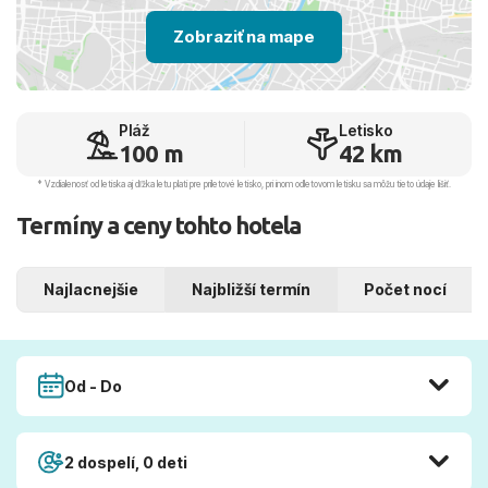
Zobraziť na mape
Pláž
Letisko
100 m
42 km
* Vzdialenosť od letiska aj dľžka letu platí pre príletové letisko, pri inom odletovom letisku sa môžu tieto údaje líšiť.
Termíny a ceny tohto hotela
Najlacnejšie
Najbližší termín
Počet nocí
Od - Do
2 dospelí, 0 deti