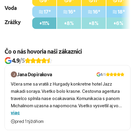
9°
9°
11°
15°
Voda
17°
16°
16°
18°
Zrážky
11%
8%
8%
6%
Čo o nás hovoria naši zákazníci
4.9
/5
Jana Dopirakova
5
/5
Včera sme sa vratili z Hurgady konkretne hotel Jazz
makadi soraya. Vsetko bolo krasne. Cestovna agentura
travelco splnila nase ocakavania. Komunikacia s panom
Michalinom uzasna a napomocna. Vsetko vysvetlil aj vo
viac
vecernych hodinach zaco sa ospravedlnujem. Hotel
krasny, cisty. Sluzby top. Strava, prostredie, more,
pred 1 týždňom
snorchlovanie. Dakujeme velmi pekne S pozdravom