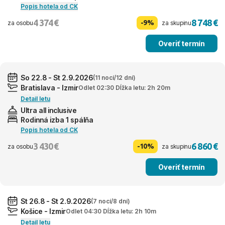
Popis hotela od CK
4 374 €
8 748 €
-9%
za osobu
za skupinu
Overiť termín
So 22.8 - St 2.9.2026
(11 nocí/12 dní)
Bratislava - Izmir
Odlet 02:30 Dĺžka letu: 2h 20m
Detail letu
Ultra all inclusive
Rodinná izba 1 spálňa
Popis hotela od CK
3 430 €
6 860 €
-10%
za osobu
za skupinu
Overiť termín
St 26.8 - St 2.9.2026
(7 nocí/8 dní)
Košice - Izmir
Odlet 04:30 Dĺžka letu: 2h 10m
Detail letu