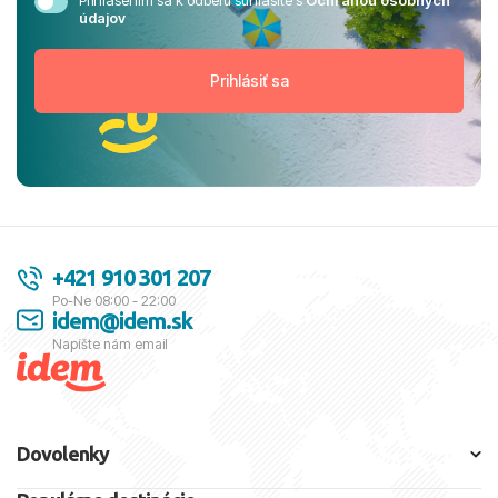
Prihlásením sa k odberu súhlasíte s
Ochranou osobných
údajov
+421 910 301 207
Po-Ne 08:00 - 22:00
idem@idem.sk
Napíšte nám email
Dovolenky