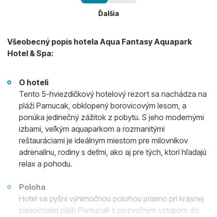
Ďalšia
Všeobecný popis hotela Aqua Fantasy Aquapark
Hotel & Spa:
O hoteli
Tento 5-hviezdičkový hotelový rezort sa nachádza na
pláži Pamucak, obklopený borovicovým lesom, a
ponúka jedinečný zážitok z pobytu. S jeho modernými
izbami, veľkým aquaparkom a rozmanitými
reštauráciami je ideálnym miestom pre milovníkov
adrenalínu, rodiny s deťmi, ako aj pre tých, ktorí hľadajú
relax a pohodu.
Poloha
Hotel sa pyšní výnimočnou polohou priamo pri krásnej
piesočnatej pláži Pamucak s pozvoľným vstupom do