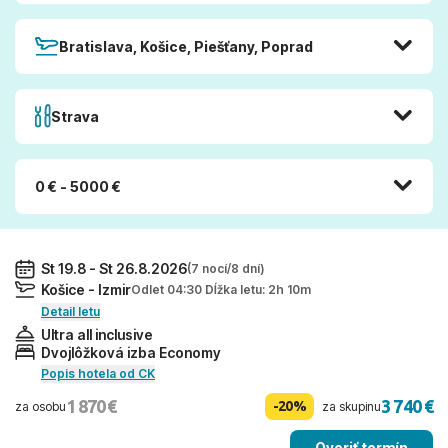
Bratislava, Košice, Piešťany, Poprad
Strava
0 € - 5000 €
St 19.8 - St 26.8.2026
(7 nocí/8 dní)
Košice - Izmir
Odlet 04:30 Dĺžka letu: 2h 10m
Detail letu
Ultra all inclusive
Dvojlôžková izba Economy
Popis hotela od CK
1 870 €
3 740 €
-20%
za osobu
za skupinu
Overiť termín