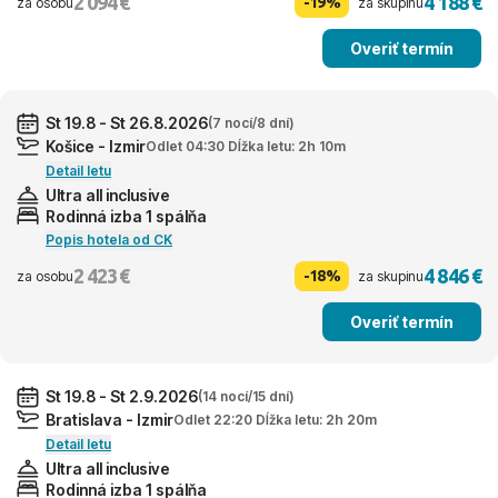
2 094 €
4 188 €
-19%
za osobu
za skupinu
Overiť termín
St 19.8 - St 26.8.2026
(7 nocí/8 dní)
Košice - Izmir
Odlet 04:30 Dĺžka letu: 2h 10m
Detail letu
Ultra all inclusive
Rodinná izba 1 spálňa
Popis hotela od CK
2 423 €
4 846 €
-18%
za osobu
za skupinu
Overiť termín
St 19.8 - St 2.9.2026
(14 nocí/15 dní)
Bratislava - Izmir
Odlet 22:20 Dĺžka letu: 2h 20m
Detail letu
Ultra all inclusive
Rodinná izba 1 spálňa