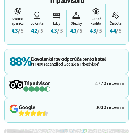
Tripadvisoru
Kvalita
Cena/
spánku
Lokalita
Izby
Služby
kvalita
Čistota
4.3
/ 5
4.2
/ 5
4.3
/ 5
4.3
/ 5
4.3
/ 5
4.4
/ 5
88%
Dovolenkárov odporúča tento hotel
(11400 recenzií od Google a Tripadvisor)
Tripadvisor
4770 recenzií
Google
6630 recenzií