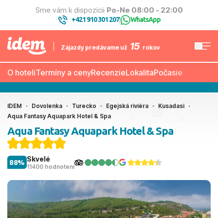
Sme vám k dispozícii
Po-Ne 08:00 - 22:00
+421 910 301 207
WhatsApp
|
15
Zájazdy predávame už
rokov
O hoteli
Termíny a ceny
Recenzie
Lokalita
Počasie
IDEM
Dovolenka
Turecko
Egejská riviéra
Kusadasi
Aqua Fantasy Aquapark Hotel & Spa
Aqua Fantasy Aquapark Hotel & Spa
Skvelé
88%
11400 hodnotení