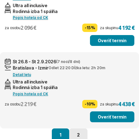
Ultra all inclusive
Rodinná izba 1 spálňa
Popis hotela od CK
2 096 €
4 192 €
-15%
za osobu
za skupinu
Overiť termín
St 26.8 - St 2.9.2026
(7 nocí/8 dní)
Bratislava - Izmir
Odlet 22:20 Dĺžka letu: 2h 20m
Detail letu
Ultra all inclusive
Rodinná izba 1 spálňa
Popis hotela od CK
2 219 €
4 438 €
-10%
za osobu
za skupinu
Overiť termín
1
2