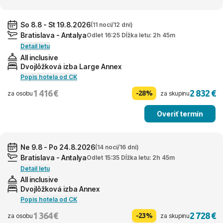
So 8.8 - St 19.8.2026
(11 nocí/12 dní)
Bratislava - Antalya
Odlet 16:25 Dĺžka letu: 2h 45m
Detail letu
All inclusive
Dvojlôžková izba Large Annex
Popis hotela od CK
1 416 €
2 832 €
-28%
za osobu
za skupinu
Overiť termín
Ne 9.8 - Po 24.8.2026
(14 nocí/16 dní)
Bratislava - Antalya
Odlet 15:35 Dĺžka letu: 2h 45m
Detail letu
All inclusive
Dvojlôžková izba Annex
Popis hotela od CK
1 364 €
2 728 €
-23%
za osobu
za skupinu