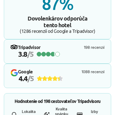
87%
Dovolenkárov odporúča
tento hotel
(1286 recenzií od Google a Tripadvisor)
Tripadvisor
198 recenzií
3.8
/5
Google
1088 recenzií
4.4
/5
Hodnotenie od
198 cestovateľov
Tripadvisoru
Kvalita
Lokalita
Izby
spánku