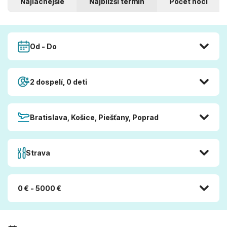
Najlacnejšie
Najbližší termín
Počet nocí
Od - Do
2 dospelí, 0 deti
Bratislava, Košice, Piešťany, Poprad
Strava
0 € - 5000 €