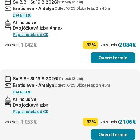
So 8.8 - St 19.8.2026
(11 nocí/12 dní)
Bratislava - Antalya
Odlet 16:25 Dĺžka letu: 2h 45m
Detail letu
All inclusive
Dvojlôžková izba Annex
Popis hotela od CK
1 042 €
2 084 €
-32%
za osobu
za skupinu
Overiť termín
So 8.8 - St 19.8.2026
(11 nocí/12 dní)
Bratislava - Antalya
Odlet 16:25 Dĺžka letu: 2h 45m
Detail letu
All inclusive
Dvojlôžková izba
Popis hotela od CK
1 053 €
2 106 €
-32%
za osobu
za skupinu
Overiť termín