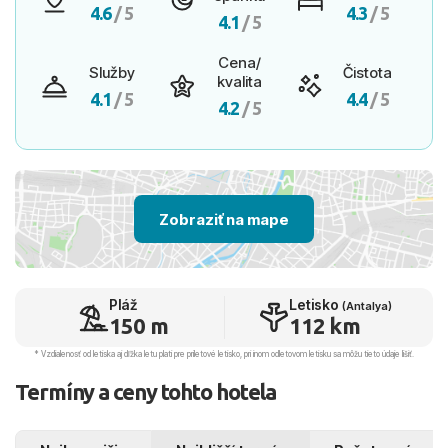
4.6
/ 5
4.3
/ 5
4.1
/ 5
Cena/
Služby
Čistota
kvalita
4.1
/ 5
4.4
/ 5
4.2
/ 5
Zobraziť na mape
Pláž
Letisko
(Antalya)
150 m
112 km
* Vzdialenosť od letiska aj dľžka letu platí pre príletové letisko, pri inom odletovom letisku sa môžu tieto údaje líšiť.
Termíny a ceny tohto hotela