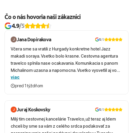
Čo o nás hovoria naši zákazníci
4.9
/5
Jana Dopirakova
5
/5
Včera sme sa vratili z Hurgady konkretne hotel Jazz
makadi soraya. Vsetko bolo krasne. Cestovna agentura
travelco splnila nase ocakavania. Komunikacia s panom
Michalinom uzasna a napomocna. Vsetko vysvetlil aj vo
viac
vecernych hodinach zaco sa ospravedlnujem. Hotel
krasny, cisty. Sluzby top. Strava, prostredie, more,
pred 1 týždňom
snorchlovanie. Dakujeme velmi pekne S pozdravom
Juraj Koskovsky
5
/5
Milý tím cestovnej kancelárie Travelco,už teraz aj Idem
chceli by sme sa vám z celého srdca poďakovať za