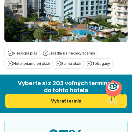
Piesočná pláž
Ležadlá a slnečníky zdarma
Hotel priamo pri pláži
Bar na pláži
Tobogány
Vyberte si z 203 voľných termínov
do tohto hotela
Vybrať termín