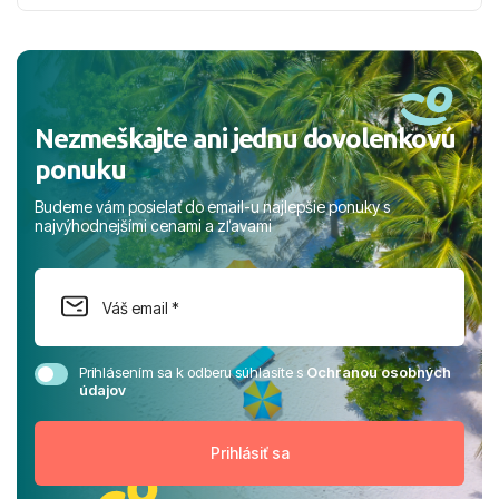
nabudúce! Ďakujeme za skvelé spomienky. ​S pozdravom
a prianím mnohých ďalších spokojných klientov, Juraj s
rodinou.
Nezmeškajte ani jednu dovolenkovú
ponuku
Budeme vám posielať do email-u najlepšie ponuky s
najvýhodnejšími cenami a zľavami
Prihlásením sa k odberu súhlasíte s
Ochranou osobných
údajov