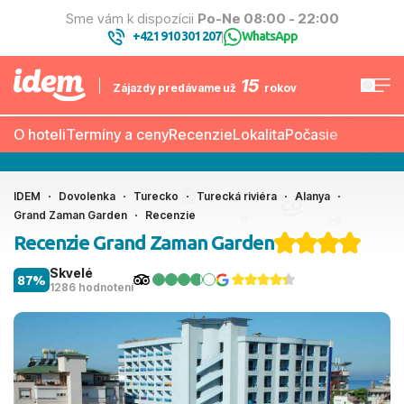
Sme vám k dispozícii
Po-Ne 08:00 - 22:00
+421 910 301 207
WhatsApp
|
15
Zájazdy predávame už
rokov
O hoteli
Termíny a ceny
Recenzie
Lokalita
Počasie
IDEM
Dovolenka
Turecko
Turecká riviéra
Alanya
Grand Zaman Garden
Recenzie
Recenzie Grand Zaman Garden
Skvelé
87%
1286 hodnotení