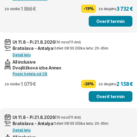
1 866 €
3 732 €
-19%
za osobu
za skupinu
Overiť termín
Ut 11.8 - Pi 21.8.2026
(10 nocí/11 dní)
Bratislava - Antalya
Odlet 08:55 Dĺžka letu: 2h 45m
Detail letu
All inclusive
Dvojlôžková izba Annex
Popis hotela od CK
1 079 €
2 158 €
-26%
za osobu
za skupinu
Overiť termín
Ut 11.8 - Pi 21.8.2026
(10 nocí/11 dní)
Bratislava - Antalya
Odlet 08:55 Dĺžka letu: 2h 45m
Detail letu