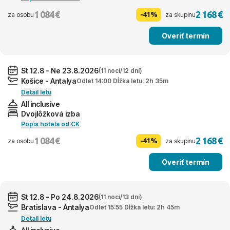
1 084 €
2 168 €
-41%
za osobu
za skupinu
Overiť termín
St 12.8 - Ne 23.8.2026
(11 nocí/12 dní)
Košice - Antalya
Odlet 14:00 Dĺžka letu: 2h 35m
Detail letu
All inclusive
Dvojlôžková izba
Popis hotela od CK
1 084 €
2 168 €
-41%
za osobu
za skupinu
Overiť termín
St 12.8 - Po 24.8.2026
(11 nocí/13 dní)
Bratislava - Antalya
Odlet 15:55 Dĺžka letu: 2h 45m
Detail letu