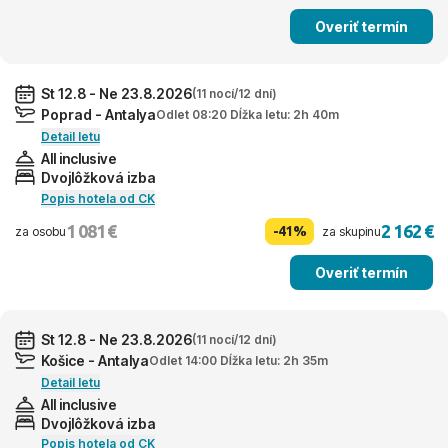
Overiť termín
St 12.8 - Ne 23.8.2026
(11 nocí/12 dní)
Poprad - Antalya
Odlet 08:20 Dĺžka letu: 2h 40m
Detail letu
All inclusive
Dvojlôžková izba
Popis hotela od CK
1 081 €
2 162 €
-41%
za osobu
za skupinu
Overiť termín
St 12.8 - Ne 23.8.2026
(11 nocí/12 dní)
Košice - Antalya
Odlet 14:00 Dĺžka letu: 2h 35m
Detail letu
All inclusive
Dvojlôžková izba
Popis hotela od CK