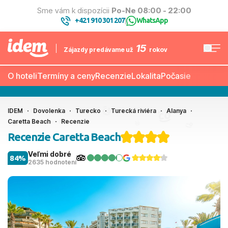
Sme vám k dispozícii
Po-Ne 08:00 - 22:00
+421 910 301 207
WhatsApp
|
15
Zájazdy predávame už
rokov
O hoteli
Termíny a ceny
Recenzie
Lokalita
Počasie
IDEM
Dovolenka
Turecko
Turecká riviéra
Alanya
Caretta Beach
Recenzie
Recenzie Caretta Beach
Veľmi dobré
84%
2635 hodnotení