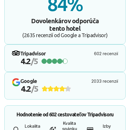
84%
Dovolenkárov odporúča
tento hotel
(2635 recenzií od Google a Tripadvisor)
Tripadvisor
602 recenzií
4.2
/5
Google
2033 recenzií
4.2
/5
Hodnotenie od
602 cestovateľov
Tripadvisoru
Kvalita
Lokalita
Izby
spánku