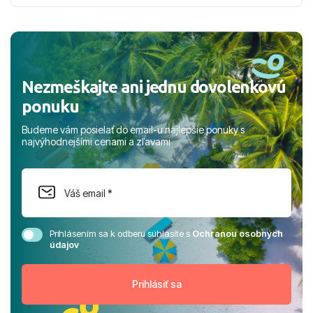
nabudúce! Ďakujeme za skvelé spomienky. ​S pozdravom
a prianím mnohých ďalších spokojných klientov, Juraj s
rodinou.
Nezmeškajte ani jednu dovolenkovú
ponuku
Budeme vám posielať do email-u najlepšie ponuky s
najvýhodnejšími cenami a zľavami
Prihlásením sa k odberu súhlasíte s
Ochranou osobných
údajov