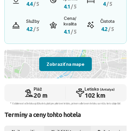
4.4
/ 5
4
/ 5
4.1
/ 5
Cena/
Služby
Čistota
kvalita
4.2
/ 5
4.2
/ 5
4.1
/ 5
Zobraziť na mape
Pláž
Letisko
(Antalya)
20 m
102 km
* Vzdialenosť od letiska aj dľžka letu platí pre príletové letisko, pri inom odletovom letisku sa môžu tieto údaje líšiť.
Termíny a ceny tohto hotela