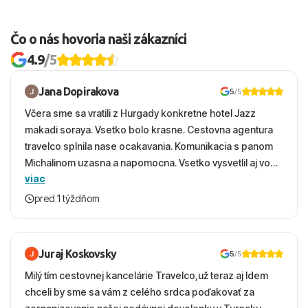
Čo o nás hovoria naši zákazníci
4.9
/5
Jana Dopirakova
5
/5
Včera sme sa vratili z Hurgady konkretne hotel Jazz
makadi soraya. Vsetko bolo krasne. Cestovna agentura
travelco splnila nase ocakavania. Komunikacia s panom
Michalinom uzasna a napomocna. Vsetko vysvetlil aj vo
viac
vecernych hodinach zaco sa ospravedlnujem. Hotel
krasny, cisty. Sluzby top. Strava, prostredie, more,
pred 1 týždňom
snorchlovanie. Dakujeme velmi pekne S pozdravom
Juraj Koskovsky
5
/5
Milý tím cestovnej kancelárie Travelco,už teraz aj Idem
chceli by sme sa vám z celého srdca poďakovať za