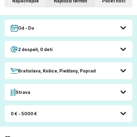
Najlacnejšie
Najbližší termín
Počet nocí
Od - Do
2 dospelí, 0 deti
Bratislava, Košice, Piešťany, Poprad
Strava
0 € - 5000 €