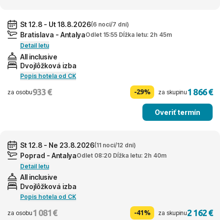
St 12.8 - Ut 18.8.2026
(6 nocí/7 dní)
Bratislava - Antalya
Odlet 15:55 Dĺžka letu: 2h 45m
Detail letu
All inclusive
Dvojlôžková izba
Popis hotela od CK
933 €
1 866 €
-29%
za osobu
za skupinu
Overiť termín
St 12.8 - Ne 23.8.2026
(11 nocí/12 dní)
Poprad - Antalya
Odlet 08:20 Dĺžka letu: 2h 40m
Detail letu
All inclusive
Dvojlôžková izba
Popis hotela od CK
1 081 €
2 162 €
-41%
za osobu
za skupinu