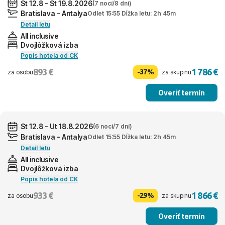
St 12.8 - St 19.8.2026
(7 nocí/8 dní)
Bratislava - Antalya
Odlet 15:55 Dĺžka letu: 2h 45m
Detail letu
All inclusive
Dvojlôžková izba
Popis hotela od CK
893 €
1 786 €
-37%
za osobu
za skupinu
Overiť termín
St 12.8 - Ut 18.8.2026
(6 nocí/7 dní)
Bratislava - Antalya
Odlet 15:55 Dĺžka letu: 2h 45m
Detail letu
All inclusive
Dvojlôžková izba
Popis hotela od CK
933 €
1 866 €
-29%
za osobu
za skupinu
Overiť termín