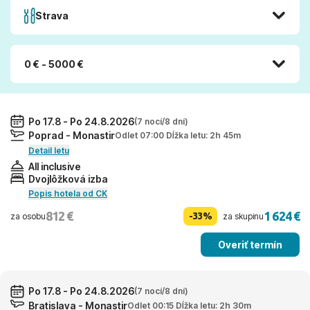
Strava
0 € - 5000 €
Po 17.8 - Po 24.8.2026
(7 nocí/8 dní)
Poprad - Monastir
Odlet 07:00 Dĺžka letu: 2h 45m
Detail letu
All inclusive
Dvojlôžková izba
Popis hotela od CK
812 €
1 624 €
-33%
za osobu
za skupinu
Overiť termín
Po 17.8 - Po 24.8.2026
(7 nocí/8 dní)
Bratislava - Monastir
Odlet 00:15 Dĺžka letu: 2h 30m