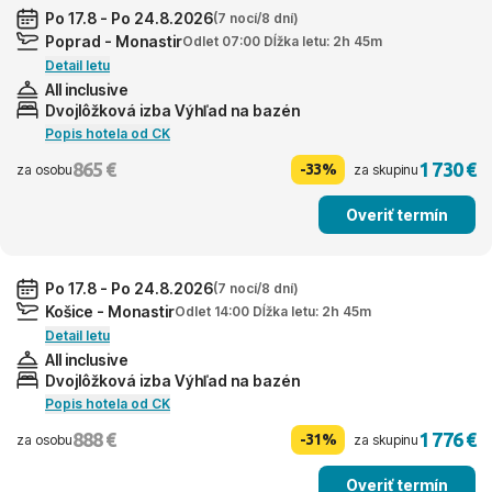
Po 17.8 - Po 24.8.2026
(7 nocí/8 dní)
Poprad - Monastir
Odlet 07:00 Dĺžka letu: 2h 45m
Detail letu
All inclusive
Dvojlôžková izba Výhľad na bazén
Popis hotela od CK
865 €
1 730 €
-33%
za osobu
za skupinu
Overiť termín
Po 17.8 - Po 24.8.2026
(7 nocí/8 dní)
Košice - Monastir
Odlet 14:00 Dĺžka letu: 2h 45m
Detail letu
All inclusive
Dvojlôžková izba Výhľad na bazén
Popis hotela od CK
888 €
1 776 €
-31%
za osobu
za skupinu
Overiť termín