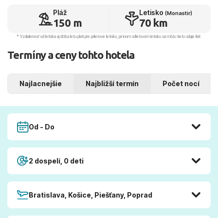
Pláž
Letisko
(Monastir)
150 m
70 km
* Vzdialenosť od letiska aj dľžka letu platí pre príletové letisko, pri inom odletovom letisku sa môžu tieto údaje líšiť.
Termíny a ceny tohto hotela
Najlacnejšie
Najbližší termín
Počet nocí
Od - Do
2 dospelí, 0 deti
Bratislava, Košice, Piešťany, Poprad