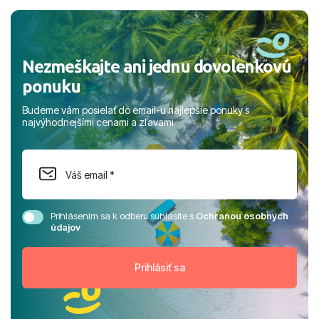
a prianím mnohých ďalších spokojných klientov, Juraj s
rodinou.
Nezmeškajte ani jednu dovolenkovú
ponuku
Budeme vám posielať do email-u najlepšie ponuky s
najvýhodnejšími cenami a zľavami
Prihlásením sa k odberu súhlasíte s
Ochranou osobných
údajov