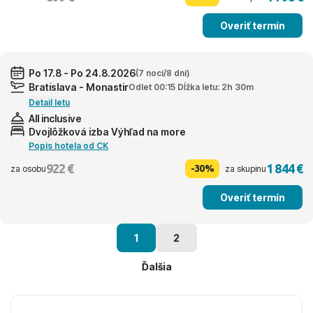
Overiť termín
Po 17.8 - Po 24.8.2026
(7 nocí/8 dní)
Bratislava - Monastir
Odlet 00:15 Dĺžka letu: 2h 30m
Detail letu
All inclusive
Dvojlôžková izba Výhľad na more
Popis hotela od CK
922 €
1 844 €
-30%
za osobu
za skupinu
Overiť termín
1
2
Ďalšia