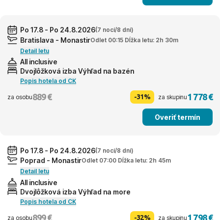
Po 17.8 - Po 24.8.2026
(7 nocí/8 dní)
Bratislava - Monastir
Odlet 00:15 Dĺžka letu: 2h 30m
Detail letu
All inclusive
Dvojlôžková izba Výhľad na bazén
Popis hotela od CK
889 €
1 778 €
-31%
za osobu
za skupinu
Overiť termín
Po 17.8 - Po 24.8.2026
(7 nocí/8 dní)
Poprad - Monastir
Odlet 07:00 Dĺžka letu: 2h 45m
Detail letu
All inclusive
Dvojlôžková izba Výhľad na more
Popis hotela od CK
899 €
1 798 €
-32%
za osobu
za skupinu