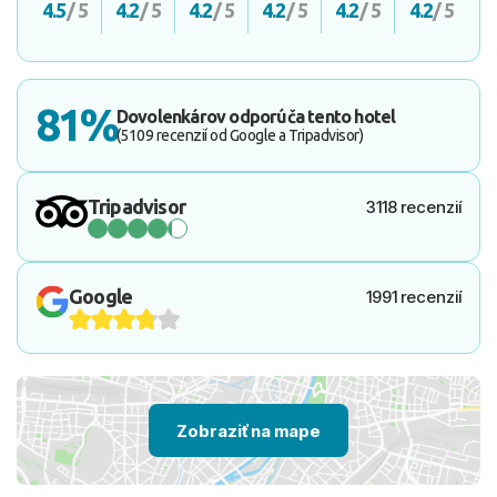
4.5
/ 5
4.2
/ 5
4.2
/ 5
4.2
/ 5
4.2
/ 5
4.2
/ 5
81%
Dovolenkárov odporúča tento hotel
(5109 recenzií od Google a Tripadvisor)
Tripadvisor
3118 recenzií
Google
1991 recenzií
Zobraziť na mape