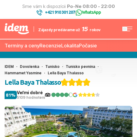
Sme vám k dispozícii
Po-Ne 08:00 - 22:00
+421 910 301 207
WhatsApp
|
15
Zájazdy predávame už
rokov
Termíny a ceny
Recenzie
Lokalita
Počasie
IDEM
Dovolenka
Tunisko
Tunisko pevnina
Hammamet Yasmine
Lella Baya Thalasso
Lella Baya Thalasso
Veľmi dobré
81%
5109 hodnotení