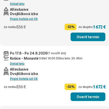
Detail letu
All inclusive
Dvojlôžková izba
Popis hotela od CK
836 €
1 672 €
-32%
za osobu
za skupinu
Overiť termín
Po 17.8 - Po 24.8.2026
(7 nocí/8 dní)
Košice - Monastir
Odlet 14:00 Dĺžka letu: 2h 45m
Detail letu
All inclusive
Dvojlôžková izba
Popis hotela od CK
836 €
1 672 €
-32%
za osobu
za skupinu
Overiť termín