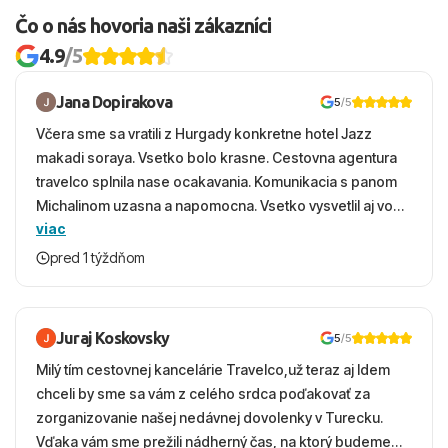
Čo o nás hovoria naši zákazníci
4.9
/5
Jana Dopirakova
5
/5
Včera sme sa vratili z Hurgady konkretne hotel Jazz
makadi soraya. Vsetko bolo krasne. Cestovna agentura
travelco splnila nase ocakavania. Komunikacia s panom
Michalinom uzasna a napomocna. Vsetko vysvetlil aj vo
viac
vecernych hodinach zaco sa ospravedlnujem. Hotel
krasny, cisty. Sluzby top. Strava, prostredie, more,
pred 1 týždňom
snorchlovanie. Dakujeme velmi pekne S pozdravom
Juraj Koskovsky
5
/5
Milý tím cestovnej kancelárie Travelco,už teraz aj Idem
chceli by sme sa vám z celého srdca poďakovať za
zorganizovanie našej nedávnej dovolenky v Turecku.
Vďaka vám sme prežili nádherný čas, na ktorý budeme