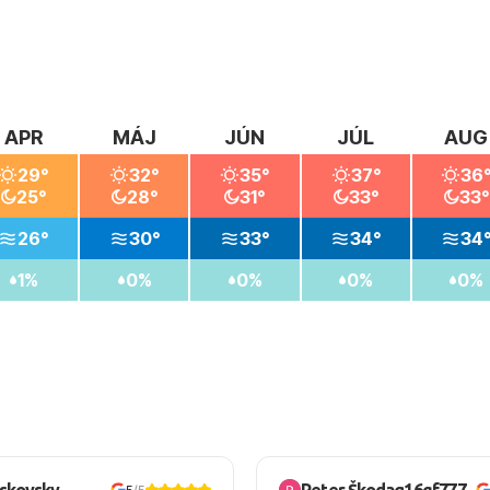
APR
MÁJ
JÚN
JÚL
AUG
29°
32°
35°
37°
36
25°
28°
31°
33°
33°
26°
30°
33°
34°
34
1%
0%
0%
0%
0%