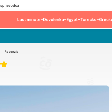
ý sprievodca
Last minute
Dovolenka
Egypt
Turecko
Gréck
Recenzie