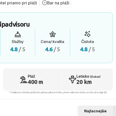
tel priamo pri pláži
Bar na pláži
ipadvisoru
Služby
Cena/ kvalita
Čistota
4.8
/ 5
4.6
/ 5
4.8
/ 5
Pláž
Letisko
(Dubai)
400 m
20 km
* Vzdialenosť od letiska aj dľžka letu platí pre príletové letisko, pri inom odletovom letisku sa môžu tieto údaje líšiť.
Najlacnejšie