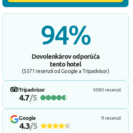
94%
Dovolenkárov odporúča
tento hotel
(5571 recenzií od Google a Tripadvisor)
Tripadvisor
5560 recenzií
4.7
/5
Google
11 recenzií
4.3
/5