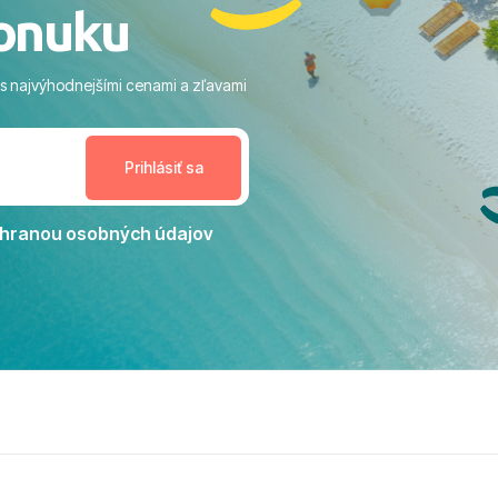
onuku
m vstupom do mora a teple
ram: Skvelé animácie a
ivity, pri ktorých sa človek ani
 s najvýhodnejšími cenami a zľavami
enudil, no zároveň bol
estoru na dokonalý relax. ​
nceláriu Travelco aj hotel TUI
Jacaranda môžeme s čistým
dporučiť každému, kto hľadá
ú dovolenku na vysokej
hranou osobných údajov
tko bolo zabezpečené na
viezdičkou. ​Už teraz sa
 s nami vyrazíte nabudúce!
 skvelé spomienky. ​S
a prianím mnohých ďalších
lientov, Juraj s rodinou.