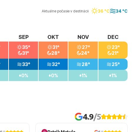
36 °C
34 °C
Aktuálne počasie v destinácii
SEP
OKT
NOV
DEC
°
35°
31°
27°
23°
31°
28°
24°
21°
°
33°
32°
28°
25°
0%
0%
1%
1%
4.9
/5