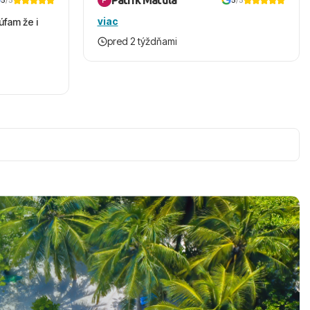
Patrik Matula
5
/5
5
/5
viac
úfam že i
pred 2 týždňami