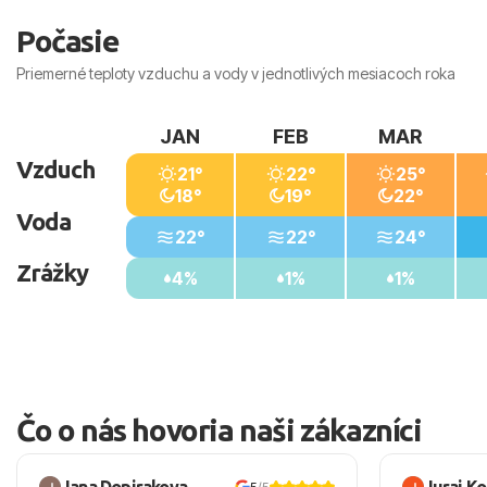
Počasie
Priemerné teploty vzduchu a vody v jednotlivých mesiacoch roka
JAN
FEB
MAR
Vzduch
21°
22°
25°
18°
19°
22°
Voda
22°
22°
24°
Zrážky
4%
1%
1%
Čo o nás hovoria naši zákazníci