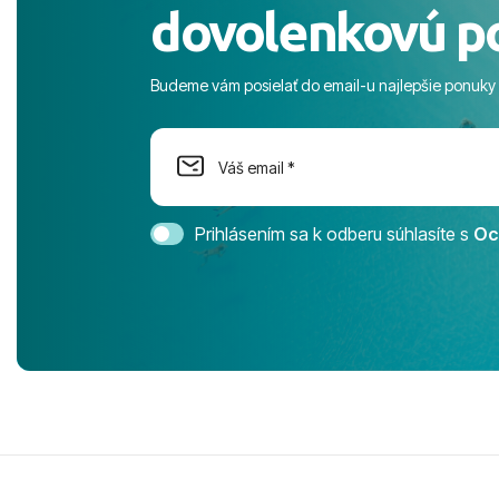
dovolenkovú p
s pozvoľný
more. ​Prog
športové akt
Budeme vám posielať do email-u najlepšie ponuky
na moment n
dostatok pri
Cestovnú ka
Magic Life 
svedomím o
bezstarostn
Prihlásením sa k odberu súhlasíte s
Oc
úrovni. Vše
jednotku s h
tešíme, kam
Ďakujeme za
pozdravom 
spokojných k