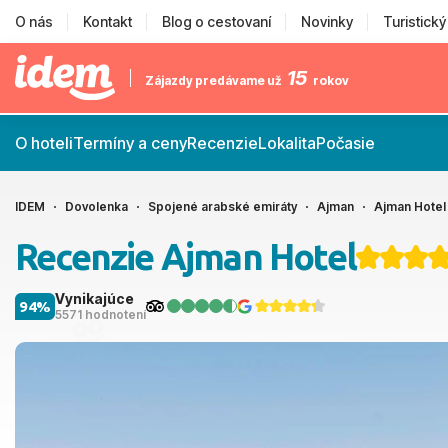
O nás
Kontakt
Blog o cestovaní
Novinky
Turistick
15
Zájazdy predávame už
rokov
O hoteli
Termíny a ceny
Recenzie
Lokalita
Počasie
IDEM
Dovolenka
Spojené arabské emiráty
Ajman
Ajman Hotel
Recenzie Ajman Hotel
Vynikajúce
94%
5571 hodnotení