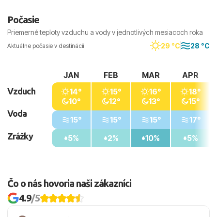
Počasie
Priemerné teploty vzduchu a vody v jednotlivých mesiacoch roka
29 °C
28 °C
Aktuálne počasie v destinácii
JAN
FEB
MAR
APR
Vzduch
14°
15°
16°
18°
10°
12°
13°
15°
Voda
15°
15°
15°
17°
Zrážky
5%
2%
10%
5%
Čo o nás hovoria naši zákazníci
4.9
/5