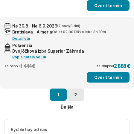
Overiť termín
Ne 30.8 - Ne 6.9.2026
(7 nocí/8 dní)
Bratislava - Almeria
Odlet 02:00 Dĺžka letu: 3h 10m
Detail letu
Polpenzia
Dvojlôžková izba Superior Záhrada
Popis hotela od CK
1 444 €
2 888 €
za osobu
za skupinu
Overiť termín
1
2
Ďalšia
Rýchle tipy od nás