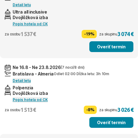
Detail letu
Ultra all inclusive
Dvojlôžková izba
Popis hotela od CK
1 537 €
3 074 €
-19%
za osobu
za skupinu
Overiť termín
Ne 16.8 - Ne 23.8.2026
(7 nocí/8 dní)
Bratislava - Almeria
Odlet 02:00 Dĺžka letu: 3h 10m
Detail letu
Polpenzia
Dvojlôžková izba
Popis hotela od CK
1 513 €
3 026 €
-8%
za osobu
za skupinu
Overiť termín