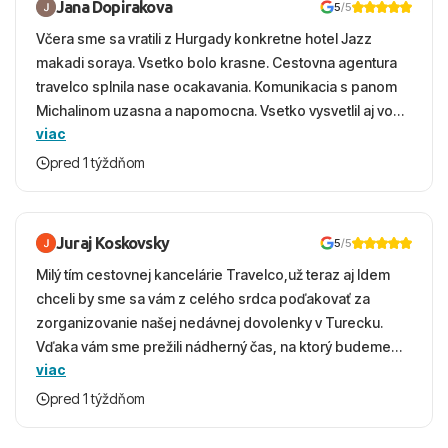
Jana Dopirakova
5
/5
Včera sme sa vratili z Hurgady konkretne hotel Jazz
makadi soraya. Vsetko bolo krasne. Cestovna agentura
travelco splnila nase ocakavania. Komunikacia s panom
Michalinom uzasna a napomocna. Vsetko vysvetlil aj vo
viac
vecernych hodinach zaco sa ospravedlnujem. Hotel
krasny, cisty. Sluzby top. Strava, prostredie, more,
pred 1 týždňom
snorchlovanie. Dakujeme velmi pekne S pozdravom
Juraj Koskovsky
5
/5
Milý tím cestovnej kancelárie Travelco,už teraz aj Idem
chceli by sme sa vám z celého srdca poďakovať za
zorganizovanie našej nedávnej dovolenky v Turecku.
Vďaka vám sme prežili nádherný čas, na ktorý budeme
viac
ešte dlho s úsmevom spomínať. ​Všetko prebehlo
absolútne hladko – od prvotného výberu zájazdu, cez
pred 1 týždňom
ochotnú komunikáciu, až po samotný transfer a pobyt. ​
Ubytovaní sme boli v hoteli TUI Magic Life Jacaranda a