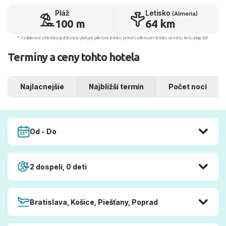
Pláž
Letisko
(Almeria)
100 m
64 km
* Vzdialenosť od letiska aj dľžka letu platí pre príletové letisko, pri inom odletovom letisku sa môžu tieto údaje líšiť.
Termíny a ceny tohto hotela
Najlacnejšie
Najbližší termín
Počet nocí
Od - Do
2 dospelí, 0 deti
Bratislava, Košice, Piešťany, Poprad