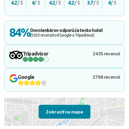
4.2
/ 5
4
/ 5
4.2
/ 5
4.2
/ 5
3.7
/ 5
4
/ 5
84%
Dovolenkárov odporúča tento hotel
(5203 recenzií od Google a Tripadvisor)
Tripadvisor
2435 recenzií
Google
2768 recenzií
Zobraziť na mape