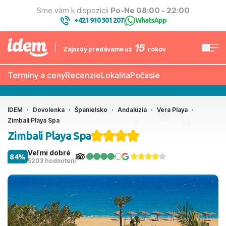
Sme vám k dispozícii
Po-Ne 08:00 - 22:00
+421 910 301 207
WhatsApp
|
15
Zájazdy predávame už
rokov
Termíny a ceny
Recenzie
Lokalita
Počasie
IDEM
Dovolenka
Španielsko
Andalúzia
Vera Playa
Zimbali Playa Spa
Zimbali Playa Spa
Veľmi dobré
84%
5203 hodnotení