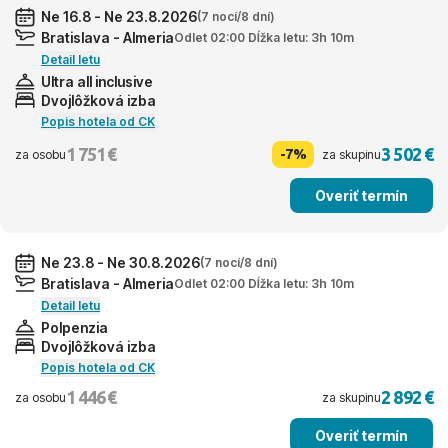
Ne 16.8 - Ne 23.8.2026
(7 nocí/8 dní)
Bratislava - Almeria
Odlet 02:00 Dĺžka letu: 3h 10m
Detail letu
Ultra all inclusive
Dvojlôžková izba
Popis hotela od CK
1 751 €
3 502 €
-7%
za osobu
za skupinu
Overiť termín
Ne 23.8 - Ne 30.8.2026
(7 nocí/8 dní)
Bratislava - Almeria
Odlet 02:00 Dĺžka letu: 3h 10m
Detail letu
Polpenzia
Dvojlôžková izba
Popis hotela od CK
1 446 €
2 892 €
za osobu
za skupinu
Overiť termín