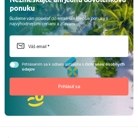
ponuku
Budeme vám posielať do email-u najlepšie ponuky s
najvýhodnejšími cenami a zľavami
Prihlásením sa k odberu súhlasíte s
Ochranou osobných
údajov