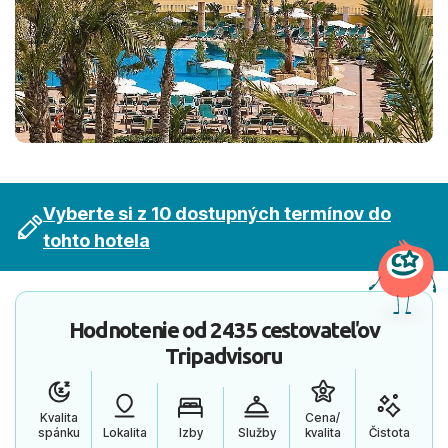
Vyberte si z 10 dostupných termínov do
tohto hotela
Hodnotenie od
2435 cestovateľov
Tripadvisoru
Kvalita
Cena/
spánku
Lokalita
Izby
Služby
kvalita
Čistota