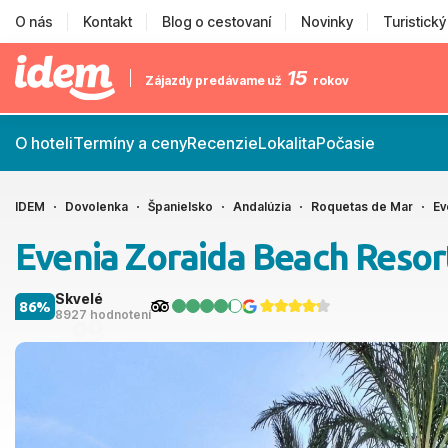
O nás
Kontakt
Blog o cestovaní
Novinky
Turistick
15
Zájazdy predávame už
rokov
O hoteli
Termíny a ceny
Recenzie
Lokalita
Počasie
IDEM
Dovolenka
Španielsko
Andalúzia
Roquetas de Mar
Ev
Evenia Zoraida Beach Resor
Skvelé
86%
8927 hodnotení