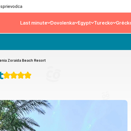
ý sprievodca
Last minute
Dovolenka
Egypt
Turecko
Gréck
enia Zoraida Beach Resort
t