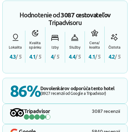
Hodnotenie od
3087 cestovateľov
Tripadvisoru
Kvalita
Cena/
Lokalita
spánku
Izby
Služby
kvalita
Čistota
4.3
/ 5
4.1
/ 5
4
/ 5
4.4
/ 5
4.1
/ 5
4.2
/ 5
86%
Dovolenkárov odporúča tento hotel
(8927 recenzií od Google a Tripadvisor)
Tripadvisor
3087 recenzií
Google
5840 recenzií