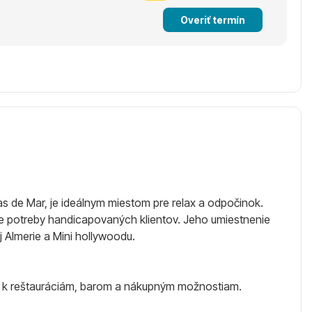
Overiť termín
 de Mar, je ideálnym miestom pre relax a odpočinok.
re potreby handicapovaných klientov. Jeho umiestnenie
j Almerie a Mini hollywoodu.
up k reštauráciám, barom a nákupným možnostiam.