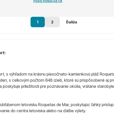
Popis hotela od CK
1
2
Ďalšia
rt:
ort, s výhľadom na krásnu piesočnato-kamienkovú pláž Roquetas
den, s celkovým počtom 848 izieb, ktoré sú prispôsobené aj p
poskytuje príležitosti pre poznávanie okolia, vrátane starobyle
v obľúbenom letovisku Roquetas de Mar, poskytujúc ľahký príst
anie do centra letoviska alebo na ďalšie výlety.