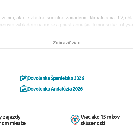
ím, ako je vlastné sociálne zariadenie, klimatizácia, TV, chlad
ádherným výhľadom na more a priestrannejšie Junior suity s obýv
Zobraziť viac
 výťahov, reštaurácie so show cooking, štyroch á la carte rešta
WiFi zadarmo, internetový kútik, bazény so slanou a sladkou vod
ut a obchodíky.
Dovolenka Španielsko 2026
aňajky, obedy a večere formou bufetu, ľahké občerstvenie poča
pom k tematickým reštauráciám, trezorom na izbe zadarmo a výber
Dovolenka Andalúzia 2026
rubším pieskom, oddelenej od rezortu len plážovou promenádou.
y zájazdy
Viac ako 15 rokov
dnom mieste
skúseností