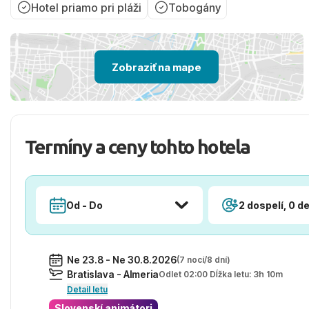
Hotel priamo pri pláži
Tobogány
Zobraziť na mape
Termíny a ceny tohto hotela
Od - Do
2 dospelí, 0 de
Ne 23.8 - Ne 30.8.2026
(7 nocí/8 dní)
Bratislava - Almeria
Odlet 02:00 Dĺžka letu: 3h 10m
Detail letu
Slovenskí animátori