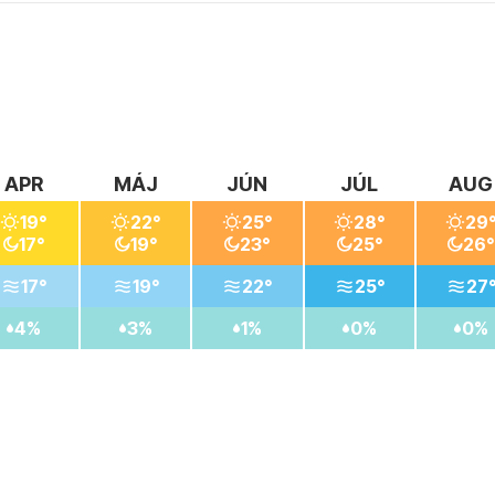
aktívnych miest, ako je napríklad starobylá Almeria, Mini holl
sti na výlety a objavovanie kultúrnych i prírodných krás regió
APR
MÁJ
JÚN
JÚL
AUG
19°
22°
25°
28°
29
17°
19°
23°
25°
26°
17°
19°
22°
25°
27
4%
3%
1%
0%
0%