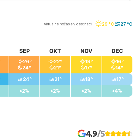
ywood, Granada, Národný park Cabo de Gata, alebo
nu.
29 °C
27 °C
Aktuálne počasie v destinácii
SEP
OKT
NOV
DEC
°
26°
22°
19°
16°
24°
21°
17°
14°
°
24°
21°
18°
17°
2%
2%
2%
4%
4.9
/5