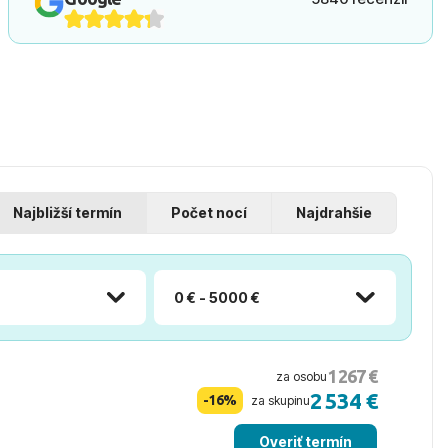
Najbližší termín
Počet nocí
Najdrahšie
0 € - 5000 €
1 267 €
za osobu
2 534 €
-16%
za skupinu
Overiť termín