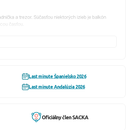
nička a trezor. Súčasťou niektorých izieb je balkón
acou časťou.
urácií, štyroch barov vrátane baru pri bazéne, diskotéky
ou, detský bazén, aquapark so šmykľavkami, vnútorný
Last minute Španielsko 2026
s dňa a neobmedzené množstvo nápojov. Pre náročnejších
om zahraničných nápojov.
Last minute Andalúzia 2026
 Za poplatok sú dostupné ležadlá a slnečníky, čím sa
Oficiálny člen SACKA