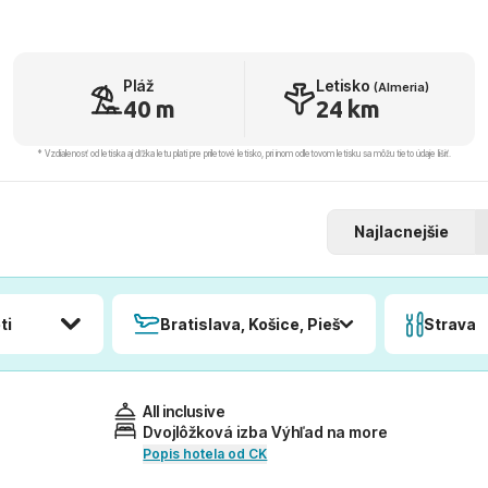
Pláž
Letisko
(Almeria)
40 m
24 km
* Vzdialenosť od letiska aj dľžka letu platí pre príletové letisko, pri inom odletovom letisku sa môžu tieto údaje líšiť.
Najlacnejšie
ti
Bratislava, Košice, Piešťany, Poprad
Strava
All inclusive
Dvojlôžková izba Výhľad na more
Popis hotela od CK