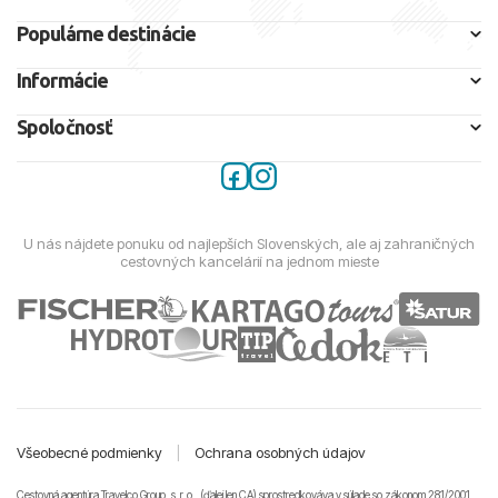
Populárne destinácie
Informácie
Spoločnosť
U nás nájdete ponuku od najlepších Slovenských, ale aj zahraničných
cestovných kancelárií na jednom mieste
Všeobecné podmienky
|
Ochrana osobných údajov
Cestovná agentúra Travelco Group, s. r. o., (ďalej len CA) sprostredkováva v súlade so zákonom 281/2001