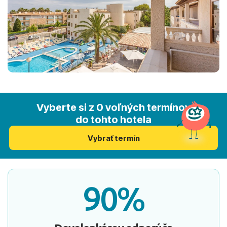
Vyberte si z 0 voľných termínov
do tohto hotela
Vybrať termín
90%