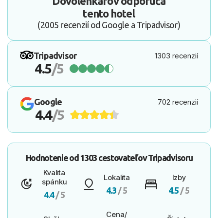
Dovolenkárov odporúča
tento hotel
(2005 recenzií od Google a Tripadvisor)
Tripadvisor
1303 recenzií
4.5
/5
Google
702 recenzií
4.4
/5
Hodnotenie od
1303 cestovateľov
Tripadvisoru
Kvalita
Lokalita
Izby
spánku
4.3
/ 5
4.5
/ 5
4.4
/ 5
Cena/