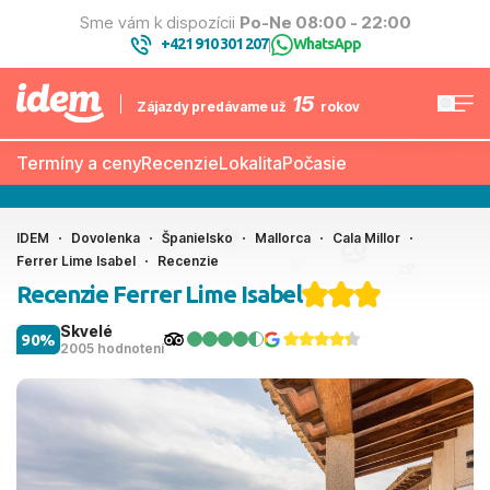
Sme vám k dispozícii
Po-Ne 08:00 - 22:00
+421 910 301 207
WhatsApp
|
15
Zájazdy predávame už
rokov
Termíny a ceny
Recenzie
Lokalita
Počasie
IDEM
Dovolenka
Španielsko
Mallorca
Cala Millor
Ferrer Lime Isabel
Recenzie
Recenzie Ferrer Lime Isabel
Skvelé
90%
2005 hodnotení