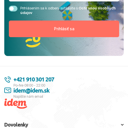
Prihlásením sa k odberu súhlasíte s
Ochranou osobných
údajov
+421 910 301 207
Po-Ne 08:00 - 22:00
idem@idem.sk
Napíšte nám email
Dovolenky