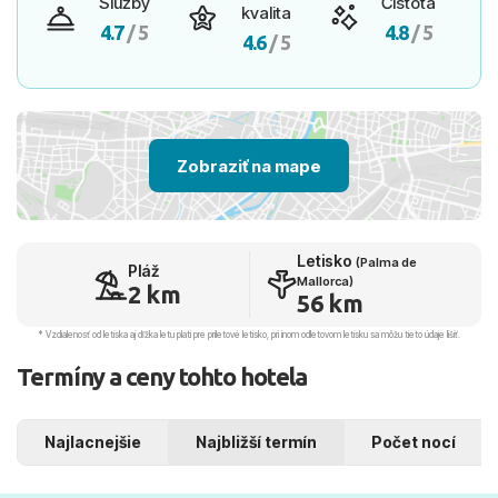
Služby
Čistota
kvalita
4.7
/ 5
4.8
/ 5
4.6
/ 5
Zobraziť na mape
Letisko
(Palma de
Pláž
Mallorca)
2 km
56 km
* Vzdialenosť od letiska aj dľžka letu platí pre príletové letisko, pri inom odletovom letisku sa môžu tieto údaje líšiť.
Termíny a ceny tohto hotela
Najlacnejšie
Najbližší termín
Počet nocí