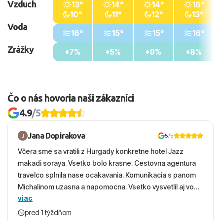
Vzduch
13°
14°
14°
16°
10°
11°
12°
13°
Voda
16°
15°
15°
16°
Zrážky
7%
5%
9%
8%
Čo o nás hovoria naši zákazníci
4.9
/5
Jana Dopirakova
5
/5
Včera sme sa vratili z Hurgady konkretne hotel Jazz
makadi soraya. Vsetko bolo krasne. Cestovna agentura
travelco splnila nase ocakavania. Komunikacia s panom
Michalinom uzasna a napomocna. Vsetko vysvetlil aj vo
viac
vecernych hodinach zaco sa ospravedlnujem. Hotel
krasny, cisty. Sluzby top. Strava, prostredie, more,
pred 1 týždňom