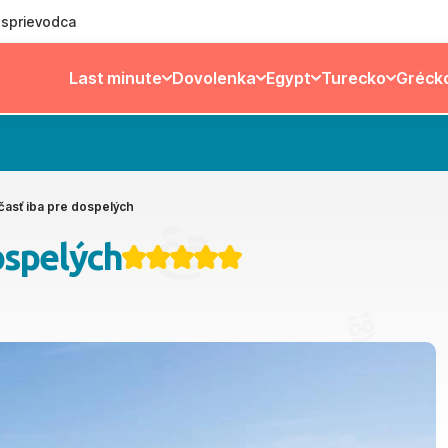
ý sprievodca
Last minute
Dovolenka
Egypt
Turecko
Gréck
časť iba pre dospelých
ospelých