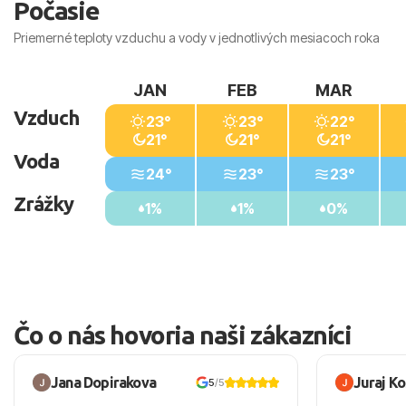
Počasie
Priemerné teploty vzduchu a vody v jednotlivých mesiacoch roka
JAN
FEB
MAR
Vzduch
23°
23°
22°
21°
21°
21°
Voda
24°
23°
23°
Zrážky
1%
1%
0%
Čo o nás hovoria naši zákazníci
Jana Dopirakova
Juraj K
5
/5