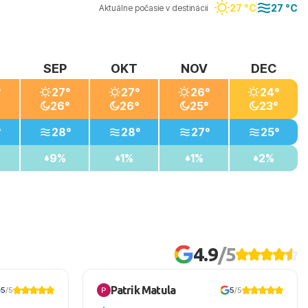
27 °C
27 °C
Aktuálne počasie v destinácii
SEP
OKT
NOV
DEC
°
27°
27°
26°
24°
26°
26°
25°
23°
°
28°
28°
27°
25°
9%
1%
1%
2%
4.9
/5
Patrik Matula
5
/5
5
/5