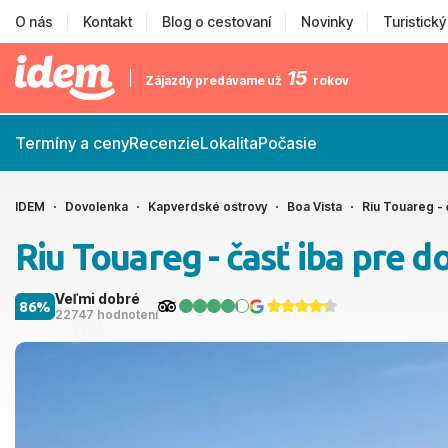
O nás
Kontakt
Blog o cestovaní
Novinky
Turistick
15
Zájazdy predávame už
rokov
Termíny a ceny
Recenzie
Lokalita
Počasie
IDEM
Dovolenka
Kapverdské ostrovy
Boa Vista
Riu Touareg - 
Riu Touareg - časť iba pre d
Veľmi dobré
86%
22747 hodnotení