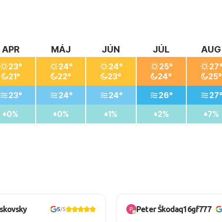
APR
MÁJ
JÚN
JÚL
AUG
23°
24°
24°
25°
27
21°
22°
23°
24°
25°
23°
24°
24°
26°
27
0%
0%
1%
2%
7%
oskovsky
Peter Škodaq16gf777
5
/5