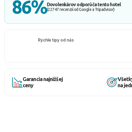
86%
Dovolenkárov odporúča tento hotel
(22747 recenzií od Google a Tripadvisor)
Rýchle tipy od nás
Garancia najnižšej
Všetk
ceny
na je