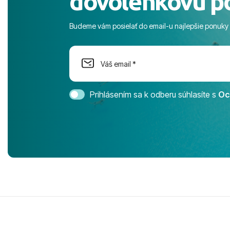
dovolenkovú p
more. ​Prog
športové akt
Budeme vám posielať do email-u najlepšie ponuky
na moment n
dostatok pri
Cestovnú ka
Magic Life 
svedomím o
bezstarostn
Prihlásením sa k odberu súhlasíte s
Oc
úrovni. Vše
jednotku s h
tešíme, kam
Ďakujeme za
pozdravom 
spokojných k