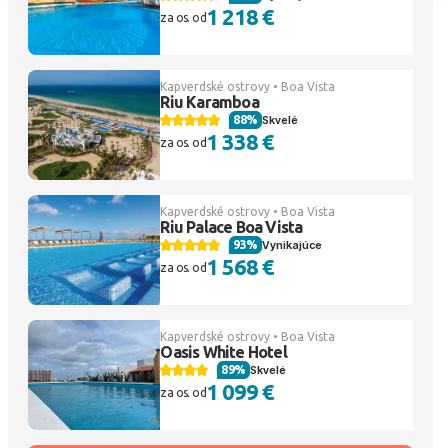
1 218 €
za os. od
Kapverdské ostrovy • Boa Vista
Riu Karamboa
88%
Skvelé
1 338 €
za os. od
Kapverdské ostrovy • Boa Vista
Riu Palace Boa Vista
93%
Vynikajúce
1 568 €
za os. od
Kapverdské ostrovy • Boa Vista
Oasis White Hotel
89%
Skvelé
1 099 €
za os. od