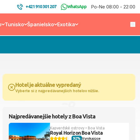
Po-Ne 08:00 - 22:00
+421 910 301 207
WhatsApp
o
Tunisko
Španielsko
Exotika
Hotel je aktuálne vypredaný
Vyberte si z najpredávanejších hotelov nižšie.
Najpredávanejšie hotely z Boa Vista
Kapverdské ostrovy • Boa Vista
Royal Horizon Boa Vista
92%
Vynikajúce