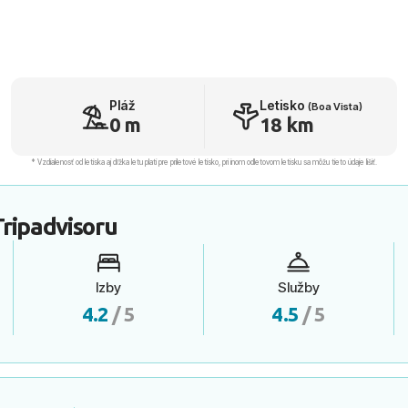
Pláž
Letisko
(Boa Vista)
0 m
18 km
* Vzdialenosť od letiska aj dľžka letu platí pre príletové letisko, pri inom odletovom letisku sa môžu tieto údaje líšiť.
ripadvisoru
Izby
Služby
4.2
/ 5
4.5
/ 5