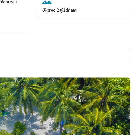
viac
úfam že i
pred 2 týždňami