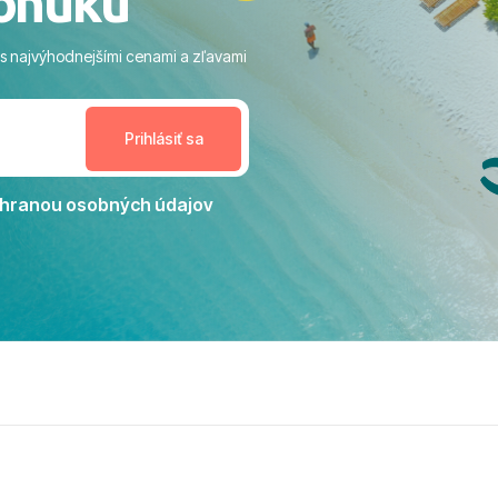
onuku
ram: Skvelé animácie a
ivity, pri ktorých sa človek ani
 s najvýhodnejšími cenami a zľavami
enudil, no zároveň bol
estoru na dokonalý relax. ​
nceláriu Travelco aj hotel TUI
Jacaranda môžeme s čistým
dporučiť každému, kto hľadá
ú dovolenku na vysokej
hranou osobných údajov
tko bolo zabezpečené na
viezdičkou. ​Už teraz sa
 s nami vyrazíte nabudúce!
 skvelé spomienky. ​S
a prianím mnohých ďalších
lientov, Juraj s rodinou.