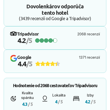
Dovolenkárov odporúča
tento hotel
(3439 recenzií od Google a Tripadvisor)
Tripadvisor
2068 recenzií
4.2
/5
Google
1371 recenzií
4.4
/5
Hodnotenie od
2068 cestovateľov
Tripadvisoru
Kvalita
Lokalita
Izby
spánku
4
/ 5
4.2
/ 5
4.3
/ 5