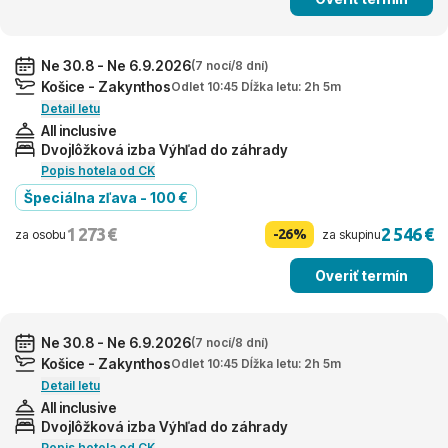
Ne 30.8 - Ne 6.9.2026
(7 nocí/8 dní)
Košice - Zakynthos
Odlet 10:45 Dĺžka letu: 2h 5m
Detail letu
All inclusive
Dvojlôžková izba Výhľad do záhrady
Popis hotela od CK
Špeciálna zľava - 100 €
1 273 €
2 546 €
-26%
za osobu
za skupinu
Overiť termín
Ne 30.8 - Ne 6.9.2026
(7 nocí/8 dní)
Košice - Zakynthos
Odlet 10:45 Dĺžka letu: 2h 5m
Detail letu
All inclusive
Dvojlôžková izba Výhľad do záhrady
Popis hotela od CK