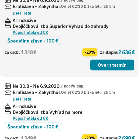
Ne 30.8 - Ne 6.9.2026
(7 nocí/8 dní)
Bratislava - Zakynthos
Odlet 02:30 Dĺžka letu: 2h 5m
Detail letu
All inclusive
Dvojlôžková izba Superior Výhľad do záhrady
Popis hotela od CK
Špeciálna zľava - 100 €
1 318 €
2 636 €
-29%
za osobu
za skupinu
Overiť termín
Ne 30.8 - Ne 6.9.2026
(7 nocí/8 dní)
Bratislava - Zakynthos
Odlet 02:30 Dĺžka letu: 2h 5m
Detail letu
All inclusive
Dvojlôžková izba Výhľad na more
Popis hotela od CK
Špeciálna zľava - 100 €
1 349 €
2 698 €
-29%
za osobu
za skupinu