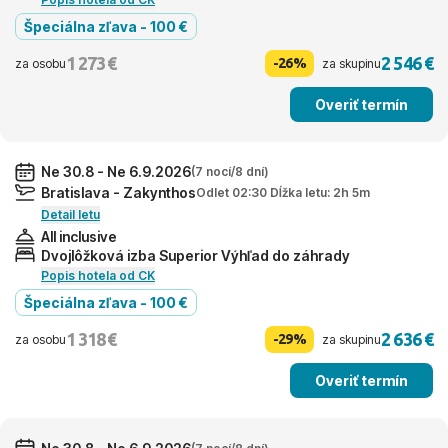
Špeciálna zľava - 100 €
1 273 €
2 546 €
-26%
za osobu
za skupinu
Overiť termín
Ne 30.8 - Ne 6.9.2026
(7 nocí/8 dní)
Bratislava - Zakynthos
Odlet 02:30 Dĺžka letu: 2h 5m
Detail letu
All inclusive
Dvojlôžková izba Superior Výhľad do záhrady
Popis hotela od CK
Špeciálna zľava - 100 €
1 318 €
2 636 €
-29%
za osobu
za skupinu
Overiť termín