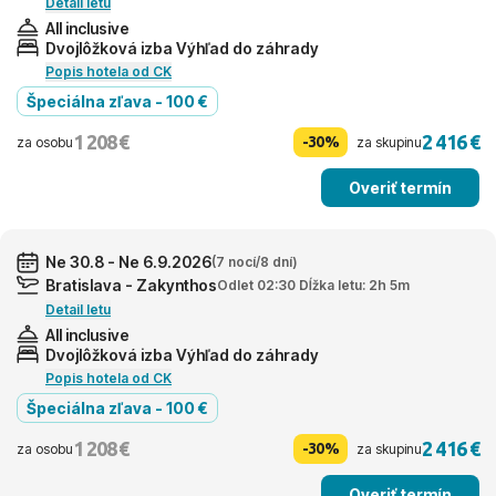
Detail letu
All inclusive
Dvojlôžková izba Výhľad do záhrady
Popis hotela od CK
Špeciálna zľava - 100 €
1 208 €
2 416 €
-30%
za osobu
za skupinu
Overiť termín
Ne 30.8 - Ne 6.9.2026
(7 nocí/8 dní)
Bratislava - Zakynthos
Odlet 02:30 Dĺžka letu: 2h 5m
Detail letu
All inclusive
Dvojlôžková izba Výhľad do záhrady
Popis hotela od CK
Špeciálna zľava - 100 €
1 208 €
2 416 €
-30%
za osobu
za skupinu
Overiť termín