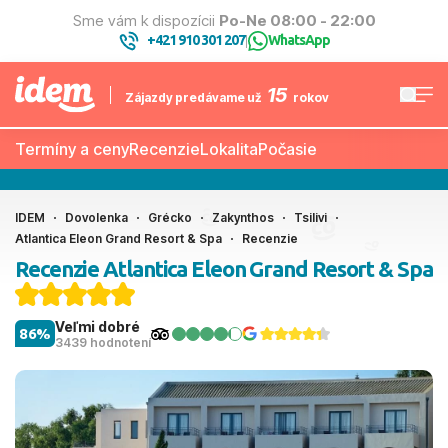
Sme vám k dispozícii
Po-Ne 08:00 - 22:00
+421 910 301 207
WhatsApp
|
15
Zájazdy predávame už
rokov
Termíny a ceny
Recenzie
Lokalita
Počasie
IDEM
Dovolenka
Grécko
Zakynthos
Tsilivi
Atlantica Eleon Grand Resort & Spa
Recenzie
Recenzie Atlantica Eleon Grand Resort & Spa
Veľmi dobré
86%
3439 hodnotení