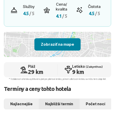
Cena/
Služby
Čistota
kvalita
4.5
/ 5
4.5
/ 5
4.1
/ 5
Zobraziť na mape
Pláž
Letisko
(Zakynthos)
29 km
9 km
* Vzdialenosť od letiska aj dľžka letu platí pre príletové letisko, pri inom odletovom letisku sa môžu tieto údaje líšiť.
Termíny a ceny tohto hotela
Najlacnejšie
Najbližší termín
Počet nocí