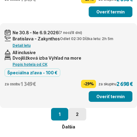
Overiť termín
Ne 30.8 - Ne 6.9.2026
(7 nocí/8 dní)
Bratislava - Zakynthos
Odlet 02:30 Dĺžka letu: 2h 5m
Detail letu
All inclusive
Dvojlôžková izba Výhľad na more
Popis hotela od CK
Špeciálna zľava - 100 €
1 349 €
2 698 €
-29%
za osobu
za skupinu
Overiť termín
1
2
Ďalšia