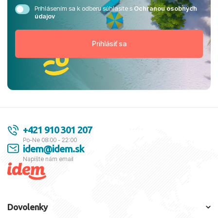
Prihlásením sa k odberu súhlasíte s
Ochranou osobných
údajov
+421 910 301 207
Po-Ne 08:00 - 22:00
idem@idem.sk
Napíšte nám email
Dovolenky