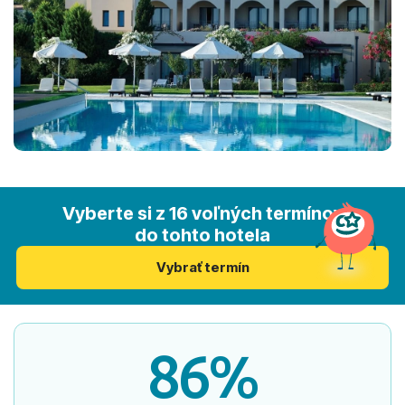
Vyberte si z 16 voľných termínov
do tohto hotela
Vybrať termín
86%