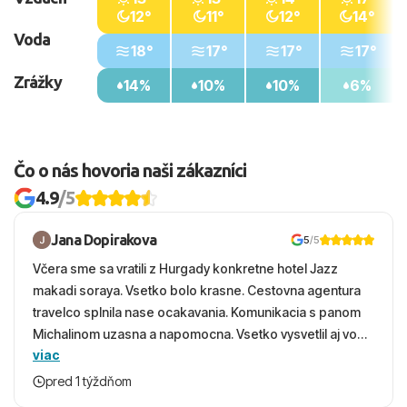
12°
11°
12°
14°
Voda
18°
17°
17°
17°
Zrážky
14%
10%
10%
6%
Čo o nás hovoria naši zákazníci
4.9
/5
Jana Dopirakova
5
/5
Včera sme sa vratili z Hurgady konkretne hotel Jazz
makadi soraya. Vsetko bolo krasne. Cestovna agentura
travelco splnila nase ocakavania. Komunikacia s panom
Michalinom uzasna a napomocna. Vsetko vysvetlil aj vo
viac
vecernych hodinach zaco sa ospravedlnujem. Hotel
krasny, cisty. Sluzby top. Strava, prostredie, more,
pred 1 týždňom
snorchlovanie. Dakujeme velmi pekne S pozdravom