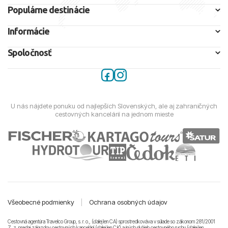
Populárne destinácie
Informácie
Spoločnosť
U nás nájdete ponuku od najlepších Slovenských, ale aj zahraničných
cestovných kancelárií na jednom mieste
Všeobecné podmienky
|
Ochrana osobných údajov
Cestovná agentúra Travelco Group, s. r. o., (ďalej len CA) sprostredkováva v súlade so zákonom 281/2001
Z. z. predaj zájazdov cestovných kancelárii (ďalej len CK) a iných služieb cestovného ruchu (ďalej len