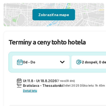
Zobraziť na mape
Termíny a ceny tohto hotela
Od - Do
2 dospelí, 0 de
Ut 11.8 - Ut 18.8.2026
(7 nocí/8 dní)
Bratislava - Thessaloniki
Odlet 20:25 Dĺžka letu: 1h 45m
Detail letu