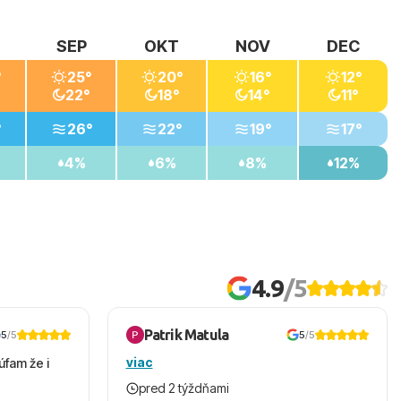
SEP
OKT
NOV
DEC
°
25°
20°
16°
12°
22°
18°
14°
11°
°
26°
22°
19°
17°
4%
6%
8%
12%
4.9
/5
Patrik Matula
5
/5
5
/5
viac
úfam že i
pred 2 týždňami