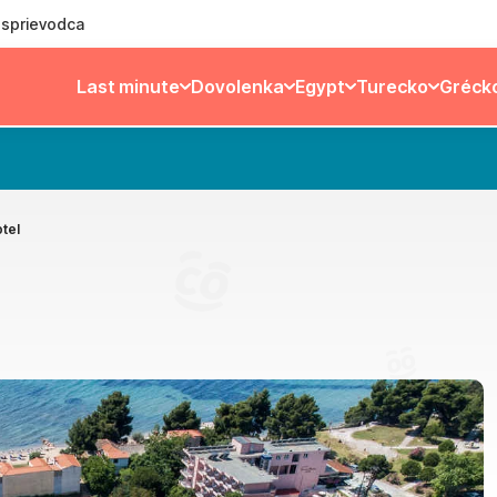
ý sprievodca
Last minute
Dovolenka
Egypt
Turecko
Gréck
tel