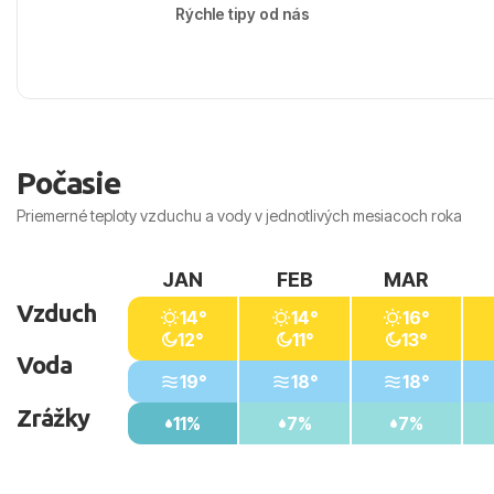
Rýchle tipy od nás
Počasie
Priemerné teploty vzduchu a vody v jednotlivých mesiacoch roka
JAN
FEB
MAR
Vzduch
14°
14°
16°
12°
11°
13°
Voda
19°
18°
18°
Zrážky
11%
7%
7%