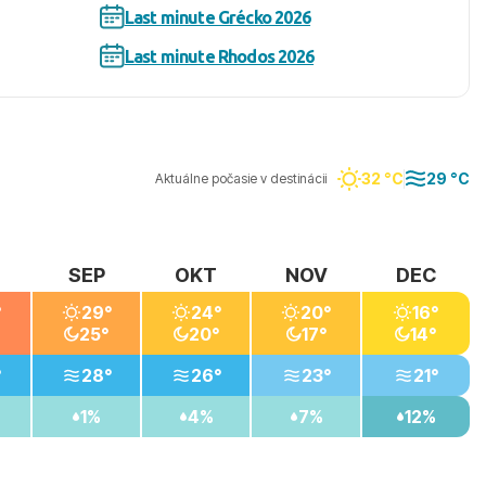
Last minute Grécko 2026
Last minute Rhodos 2026
32 °C
29 °C
Aktuálne počasie v destinácii
SEP
OKT
NOV
DEC
°
29°
24°
20°
16°
25°
20°
17°
14°
°
28°
26°
23°
21°
1%
4%
7%
12%