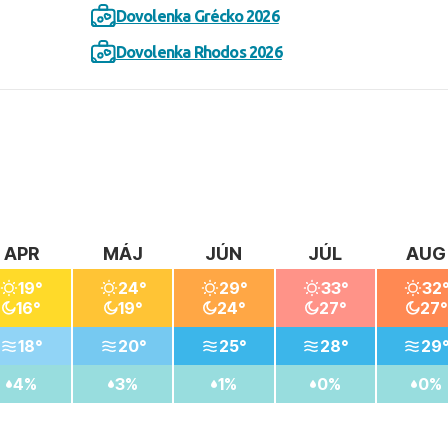
Dovolenka Grécko 2026
Dovolenka Rhodos 2026
APR
MÁJ
JÚN
JÚL
AUG
19°
24°
29°
33°
32
16°
19°
24°
27°
27°
18°
20°
25°
28°
29
4%
3%
1%
0%
0%