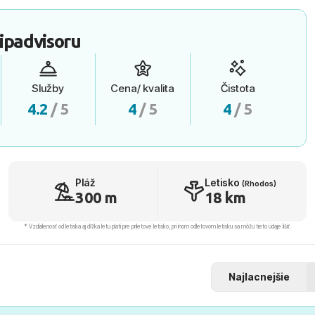
ipadvisoru
Služby
Cena/ kvalita
Čistota
4.2
/ 5
4
/ 5
4
/ 5
Pláž
Letisko
(Rhodos)
300 m
18 km
* Vzdialenosť od letiska aj dľžka letu platí pre príletové letisko, pri inom odletovom letisku sa môžu tieto údaje líšiť.
Najlacnejšie