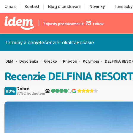
O nás
Kontakt
Blog o cestovaní
Novinky
Turistick
15
Zájazdy predávame už
rokov
Termíny a ceny
Recenzie
Lokalita
Počasie
IDEM
Dovolenka
Grécko
Rhodos
Kolymbia
DELFINIA RESO
Recenzie DELFINIA RESOR
Dobré
80%
3792 hodnotení