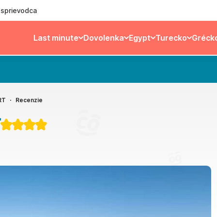
ý sprievodca
Last minute
Dovolenka
Egypt
Turecko
Gréck
RT
Recenzie
T