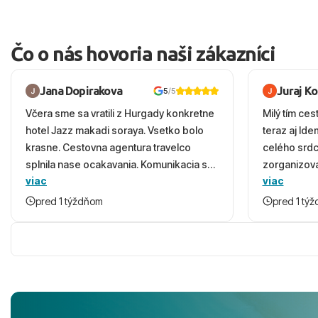
Čo o nás hovoria naši zákazníci
Jana Dopirakova
Juraj K
5
/5
Včera sme sa vratili z Hurgady konkretne
Milý tím ces
hotel Jazz makadi soraya. Vsetko bolo
teraz aj Id
krasne. Cestovna agentura travelco
celého srd
splnila nase ocakavania. Komunikacia s
zorganizova
viac
viac
panom Michalinom uzasna a napomocna.
dovolenky 
Vsetko vysvetlil aj vo vecernych hodinach
prežili nád
pred 1 týždňom
pred 1 tý
zaco sa ospravedlnujem. Hotel krasny,
ešte dlho s
cisty. Sluzby top. Strava, prostredie,
prebehlo ab
more, snorchlovanie. Dakujeme velmi
prvotného v
pekne S pozdravom
komunikáciu
pobyt. ​Ubyt
Magic Life J
čierneho! ​Č