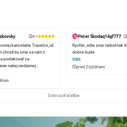
oskovsky
Peter Škodaq16gf777
5
/5
tovnej kancelárie Travelco,už
Rychlo ,ešte sme neboli tak d
em chceli by sme sa vám z
dobre bude
viac
ca poďakovať za
nie našej nedávnej
pred 2 týždňami
v Turecku. Vďaka vám sme
herný čas, na ktorý budeme
ždňom
 úsmevom spomínať. ​Všetko
solútne hladko – od
Zobraziť ďalšie
ýberu zájazdu, cez ochotnú
, až po samotný transfer a
ovaní sme boli v hoteli TUI
acaranda a bola to trefa do
o nás dostalo najviac: ​Skvelé