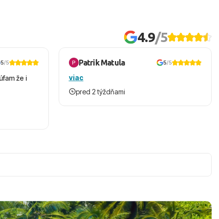
4.9
/5
Patrik Matula
5
/5
5
/5
viac
úfam že i
pred 2 týždňami