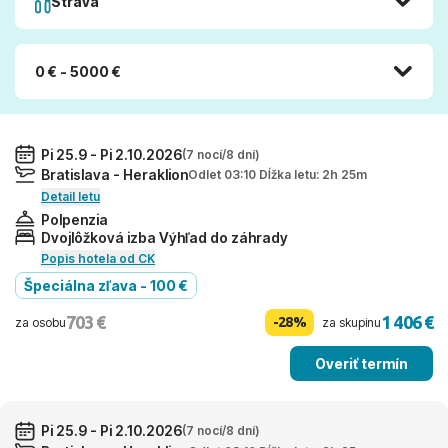
Strava
0 € - 5000 €
Pi 25.9 - Pi 2.10.2026
(7 nocí/8 dní)
Bratislava - Heraklion
Odlet 03:10 Dĺžka letu: 2h 25m
Detail letu
Polpenzia
Dvojlôžková izba Výhľad do záhrady
Popis hotela od CK
Špeciálna zľava - 100 €
703 €
1 406 €
-28%
za osobu
za skupinu
Overiť termín
Pi 25.9 - Pi 2.10.2026
(7 nocí/8 dní)