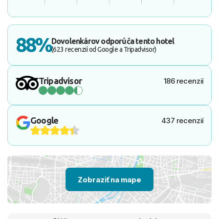
88%
Dovolenkárov odporúča tento hotel
(623 recenzií od Google a Tripadvisor)
Tripadvisor
186 recenzií
Google
437 recenzií
Zobraziť na mape