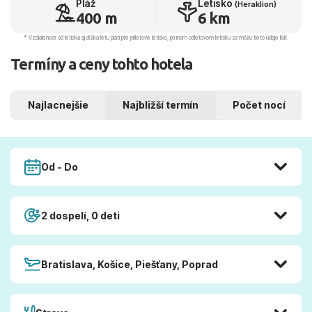
Pláž
Letisko
(Heraklion)
400 m
6 km
* Vzdialenosť od letiska aj dľžka letu platí pre príletové letisko, pri inom odletovom letisku sa môžu tieto údaje líšiť.
Termíny a ceny tohto hotela
Najlacnejšie
Najbližší termín
Počet nocí
Od - Do
2 dospelí, 0 deti
Bratislava, Košice, Piešťany, Poprad