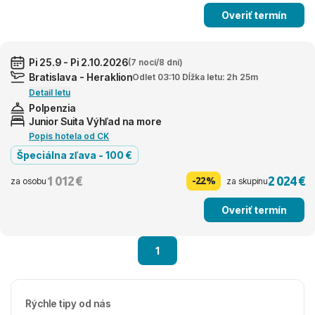
Overiť termín
Pi 25.9 - Pi 2.10.2026
(7 nocí/8 dní)
Bratislava - Heraklion
Odlet 03:10 Dĺžka letu: 2h 25m
Detail letu
Polpenzia
Junior Suita Výhľad na more
Popis hotela od CK
Špeciálna zľava - 100 €
1 012 €
2 024 €
-22%
za osobu
za skupinu
Overiť termín
1
Rýchle tipy od nás