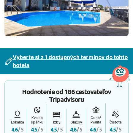
Vyberte si z 1 dostupných termínov do tohto
hotela
Hodnotenie od
186 cestovateľov
Tripadvisoru
Kvalita
Cena/
Lokalita
spánku
Izby
Služby
kvalita
Čistota
4.6
/ 5
4.5
/ 5
4.5
/ 5
4.6
/ 5
4.6
/ 5
4.5
/ 5