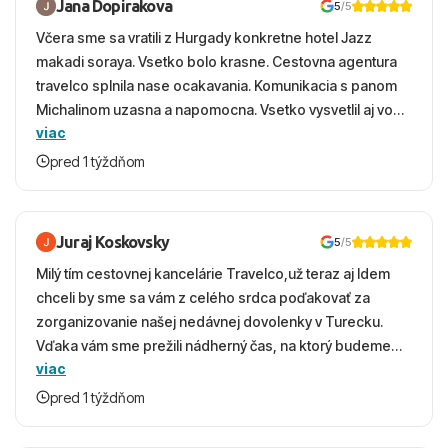
Jana Dopirakova
5
/5
Včera sme sa vratili z Hurgady konkretne hotel Jazz
makadi soraya. Vsetko bolo krasne. Cestovna agentura
travelco splnila nase ocakavania. Komunikacia s panom
Michalinom uzasna a napomocna. Vsetko vysvetlil aj vo
viac
vecernych hodinach zaco sa ospravedlnujem. Hotel
krasny, cisty. Sluzby top. Strava, prostredie, more,
pred 1 týždňom
snorchlovanie. Dakujeme velmi pekne S pozdravom
Juraj Koskovsky
5
/5
Milý tím cestovnej kancelárie Travelco,už teraz aj Idem
chceli by sme sa vám z celého srdca poďakovať za
zorganizovanie našej nedávnej dovolenky v Turecku.
Vďaka vám sme prežili nádherný čas, na ktorý budeme
viac
ešte dlho s úsmevom spomínať. ​Všetko prebehlo
absolútne hladko – od prvotného výberu zájazdu, cez
pred 1 týždňom
ochotnú komunikáciu, až po samotný transfer a pobyt. ​
Ubytovaní sme boli v hoteli TUI Magic Life Jacaranda a