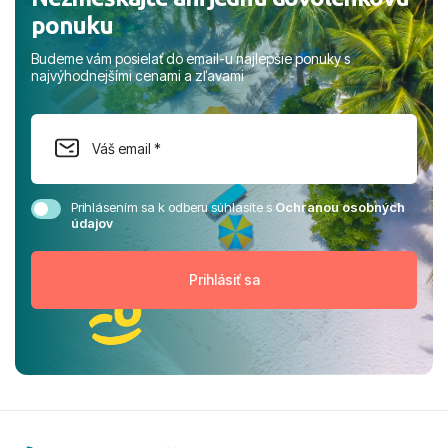
ponuku
Budeme vám posielať do email-u najlepšie ponuky s
najvýhodnejšími cenami a zľavami
Prihlásením sa k odberu súhlasíte s
Ochranou osobných
údajov