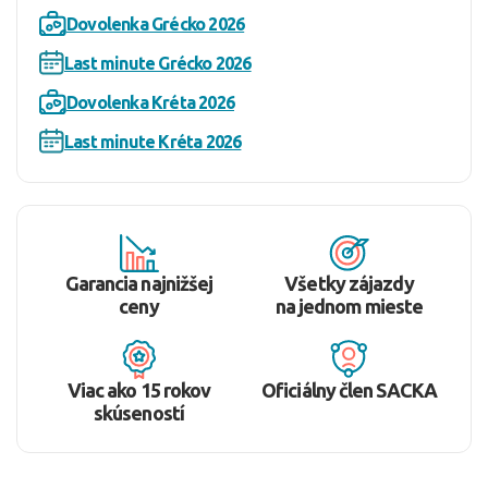
Dovolenka Grécko 2026
Last minute Grécko 2026
Dovolenka Kréta 2026
Last minute Kréta 2026
Garancia najnižšej
Všetky zájazdy
ceny
na jednom mieste
Viac ako 15 rokov
Oficiálny člen SACKA
skúseností