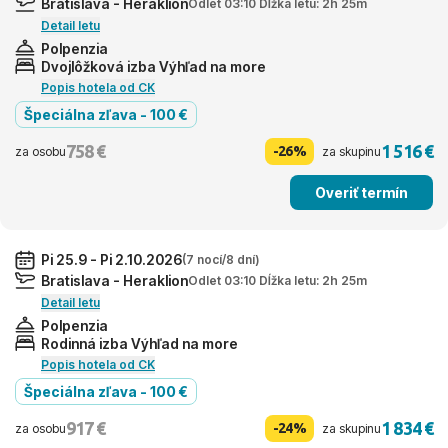
Bratislava - Heraklion
Odlet 03:10 Dĺžka letu: 2h 25m
Detail letu
Polpenzia
Dvojlôžková izba Výhľad na more
Popis hotela od CK
Špeciálna zľava - 100 €
758 €
1 516 €
-26%
za osobu
za skupinu
Overiť termín
Pi 25.9 - Pi 2.10.2026
(7 nocí/8 dní)
Bratislava - Heraklion
Odlet 03:10 Dĺžka letu: 2h 25m
Detail letu
Polpenzia
Rodinná izba Výhľad na more
Popis hotela od CK
Špeciálna zľava - 100 €
917 €
1 834 €
-24%
za osobu
za skupinu