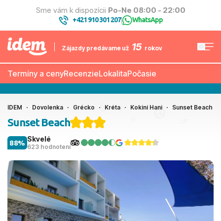
Sme vám k dispozícii
Po-Ne 08:00 - 22:00
+421 910 301 207
WhatsApp
|
15
Zájazdy predávame už
rokov
Termíny a ceny
Recenzie
Lokalita
Počasie
IDEM
Dovolenka
Grécko
Kréta
Kokini Hani
Sunset Beach
Sunset Beach
Skvelé
88%
623 hodnotení