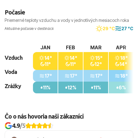
Počasie
Priemerné teploty vzduchu a vody v jednotlivých mesiacoch roka
29 °C
27 °C
Aktuálne počasie v destinácii
JAN
FEB
MAR
APR
Vzduch
14°
14°
15°
18°
11°
11°
12°
14°
Voda
17°
17°
17°
18°
Zrážky
11%
12%
11%
6%
Čo o nás hovoria naši zákazníci
4.9
/5