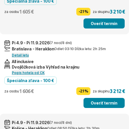
Špeciálna zľava - 100 €
1 605 €
3 210 €
-21%
za osobu
za skupinu
Overiť termín
Pi 4.9 - Pi 11.9.2026
(7 nocí/8 dní)
Bratislava - Heraklion
Odlet 03:10 Dĺžka letu: 2h 25m
Detail letu
All inclusive
Dvojlôžková izba Výhľad na krajinu
Popis hotela od CK
Špeciálna zľava - 100 €
1 606 €
3 212 €
-21%
za osobu
za skupinu
Overiť termín
Pi 4.9 - Pi 11.9.2026
(7 nocí/8 dní)
Košice - Heraklion
Odlet 08:50 Dĺžka letu: 2h 30m