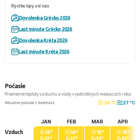
Rýchle tipy od nás
Dovolenka Grécko 2026
Last minute Grécko 2026
Dovolenka Kréta 2026
Last minute Kréta 2026
Počasie
Priemerné teploty vzduchu a vody v jednotlivých mesiacoch roka
28 °C
27 °C
Aktuálne počasie v destinácii
JAN
FEB
MAR
APR
Vzduch
14°
14°
15°
18°
12°
12°
13°
15°