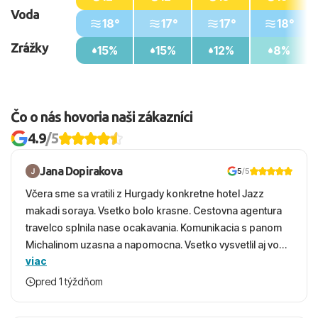
Voda
18°
17°
17°
18°
Zrážky
15%
15%
12%
8%
Čo o nás hovoria naši zákazníci
4.9
/5
Jana Dopirakova
5
/5
Včera sme sa vratili z Hurgady konkretne hotel Jazz
makadi soraya. Vsetko bolo krasne. Cestovna agentura
travelco splnila nase ocakavania. Komunikacia s panom
Michalinom uzasna a napomocna. Vsetko vysvetlil aj vo
viac
vecernych hodinach zaco sa ospravedlnujem. Hotel
krasny, cisty. Sluzby top. Strava, prostredie, more,
pred 1 týždňom
snorchlovanie. Dakujeme velmi pekne S pozdravom