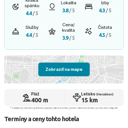
Kvalita
Lokalita
Izby
spánku
3.8
/ 5
4.3
/ 5
4.4
/ 5
Cena/
Služby
Čistota
kvalita
4.4
/ 5
4.5
/ 5
3.9
/ 5
Zobraziť na mape
Pláž
Letisko
(Heraklion)
400 m
15 km
* Vzdialenosť od letiska aj dľžka letu platí pre príletové letisko, pri inom odletovom letisku sa môžu tieto údaje líšiť.
Termíny a ceny tohto hotela