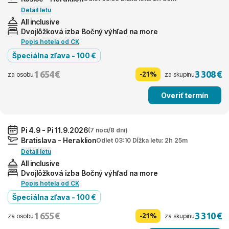
Detail letu
All inclusive
Dvojlôžková izba Bočný výhľad na more
Popis hotela od CK
Špeciálna zľava - 100 €
1 654 €
3 308 €
-21%
za osobu
za skupinu
Overiť termín
Pi 4.9 - Pi 11.9.2026
(7 nocí/8 dní)
Bratislava - Heraklion
Odlet 03:10 Dĺžka letu: 2h 25m
Detail letu
All inclusive
Dvojlôžková izba Bočný výhľad na more
Popis hotela od CK
Špeciálna zľava - 100 €
1 655 €
3 310 €
-21%
za osobu
za skupinu