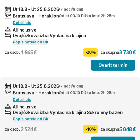
Ut 18.8 - Ut 25.8.2026
(7 nocí/8 dní)
Bratislava - Heraklion
Odlet 03:10 Dĺžka letu: 2h 25m
Detail letu
All inclusive
Dvojlôžková izba Výhľad na krajinu
Popis hotela od CK
1 865 €
3 730 €
-20%
za osobu
za skupinu
Overiť termín
Ut 18.8 - Ut 25.8.2026
(7 nocí/8 dní)
Bratislava - Heraklion
Odlet 03:10 Dĺžka letu: 2h 25m
Detail letu
All inclusive
Dvojlôžková izba Výhľad na krajinu Súkromný bazén
Popis hotela od CK
2 524 €
5 048 €
-18%
za osobu
za skupinu