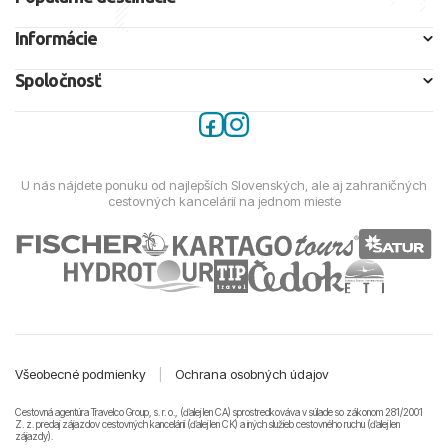
Informácie
Spoločnosť
U nás nájdete ponuku od najlepších Slovenských, ale aj zahraničných
cestovných kancelárií na jednom mieste
Všeobecné podmienky
|
Ochrana osobných údajov
Cestovná agentúra Travelco Group, s. r. o., (ďalej len CA) sprostredkováva v súlade so zákonom 281/2001
Z. z. predaj zájazdov cestovných kancelárii (ďalej len CK) a iných služieb cestovného ruchu (ďalej len
zájazdy).