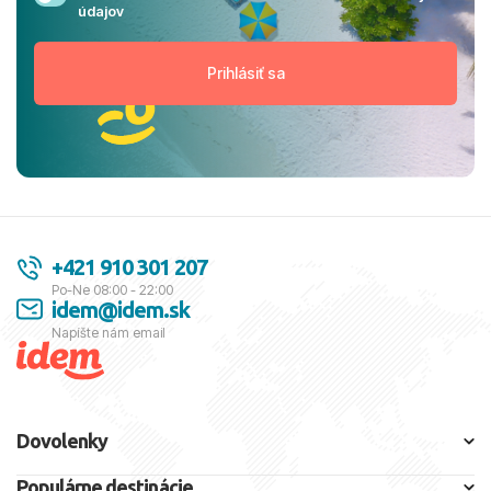
údajov
+421 910 301 207
Po-Ne 08:00 - 22:00
idem@idem.sk
Napíšte nám email
Dovolenky
Populárne destinácie