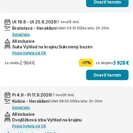
Overiť termín
Ut 18.8 - Ut 25.8.2026
(7 nocí/8 dní)
Bratislava - Heraklion
Odlet 03:10 Dĺžka letu: 2h 25m
Detail letu
All inclusive
Suita Výhľad na krajinu Súkromný bazén
Popis hotela od CK
2 964 €
5 928 €
-17%
za osobu
za skupinu
Overiť termín
Pi 4.9 - Pi 11.9.2026
(7 nocí/8 dní)
Košice - Heraklion
Odlet 08:50 Dĺžka letu: 2h 30m
Detail letu
All inclusive
Dvojlôžková izba Výhľad na krajinu
Popis hotela od CK