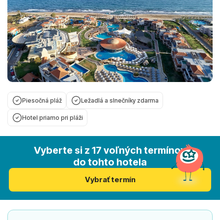
Piesočná pláž
Ležadlá a slnečníky zdarma
Hotel priamo pri pláži
Vyberte si z 17 voľných termínov
do tohto hotela
Vybrať termín