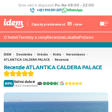
Sme vám k dispozícii
Po-Ne 08:00 - 22:00
+421 910 301 207
WhatsApp
|
15
Zájazdy predávame už
rokov
O hoteli
Termíny a ceny
Recenzie
Lokalita
Počasie
IDEM
Dovolenka
Grécko
Kréta
Hersonissos
ATLANTICA CALDERA PALACE
Recenzie
Recenzie ATLANTICA CALDERA PALACE
Veľmi dobré
86%
7422 hodnotení