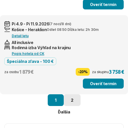
Overiť termín
Pi 4.9 - Pi 11.9.2026
(7 nocí/8 dní)
Košice - Heraklion
Odlet 08:50 Dĺžka letu: 2h 30m
Detail letu
All inclusive
Rodinná izba Výhľad na krajinu
Popis hotela od CK
Špeciálna zľava - 100 €
1 879 €
3 758 €
-20%
za osobu
za skupinu
Overiť termín
1
2
Ďalšia