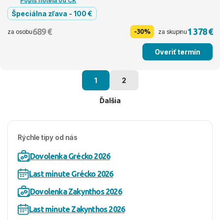
Popis hotela od CK
Špeciálna zľava - 100 €
689 €
1 378 €
-30%
za osobu
za skupinu
Overiť termín
1
2
Ďalšia
Rýchle tipy od nás
Dovolenka Grécko 2026
Last minute Grécko 2026
Dovolenka Zakynthos 2026
Last minute Zakynthos 2026