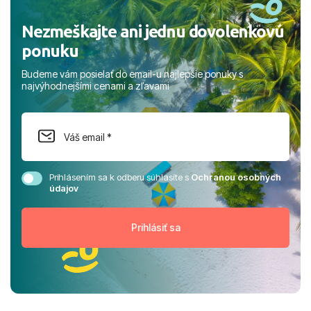
Nezmeškajte ani jednu dovolenkovú
ponuku
Budeme vám posielať do email-u najlepšie ponuky s
najvýhodnejšími cenami a zľavami
Prihlásením sa k odberu súhlasíte s
Ochranou osobných
údajov