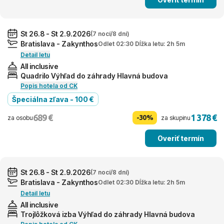
St 26.8 - St 2.9.2026
(7 nocí/8 dní)
Bratislava - Zakynthos
Odlet 02:30 Dĺžka letu: 2h 5m
Detail letu
All inclusive
Quadrilo Výhľad do záhrady Hlavná budova
Popis hotela od CK
Špeciálna zľava - 100 €
689 €
1 378 €
-30%
za osobu
za skupinu
Overiť termín
St 26.8 - St 2.9.2026
(7 nocí/8 dní)
Bratislava - Zakynthos
Odlet 02:30 Dĺžka letu: 2h 5m
Detail letu
All inclusive
Trojlôžková izba Výhľad do záhrady Hlavná budova