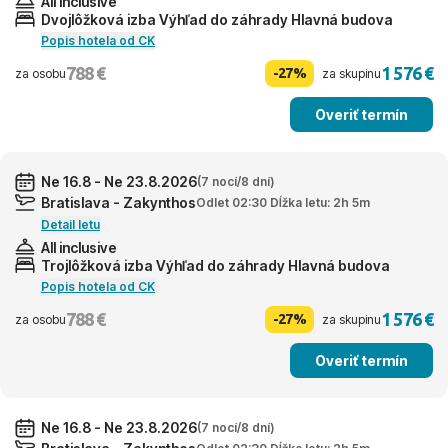
All inclusive
Dvojlôžková izba Výhľad do záhrady Hlavná budova
Popis hotela od CK
788 €
1 576 €
-27%
za osobu
za skupinu
Overiť termín
Ne 16.8 - Ne 23.8.2026
(7 nocí/8 dní)
Bratislava - Zakynthos
Odlet 02:30 Dĺžka letu: 2h 5m
Detail letu
All inclusive
Trojlôžková izba Výhľad do záhrady Hlavná budova
Popis hotela od CK
788 €
1 576 €
-27%
za osobu
za skupinu
Overiť termín
Ne 16.8 - Ne 23.8.2026
(7 nocí/8 dní)