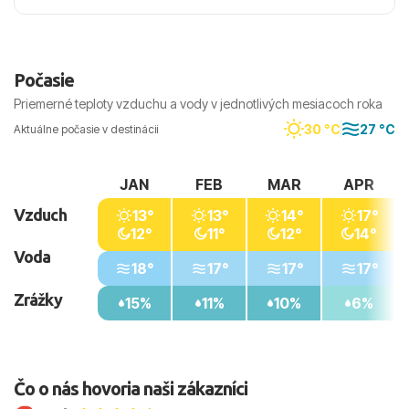
Počasie
Priemerné teploty vzduchu a vody v jednotlivých mesiacoch roka
30 °C
27 °C
Aktuálne počasie v destinácii
JAN
FEB
MAR
APR
Vzduch
13°
13°
14°
17°
12°
11°
12°
14°
Voda
18°
17°
17°
17°
Zrážky
15%
11%
10%
6%
Čo o nás hovoria naši zákazníci