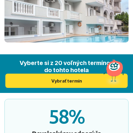
Vyberte si z 20 voľných termínov
do tohto hotela
Vybrať termín
58%