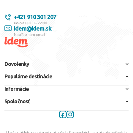
+421 910 301 207
Po-Ne 08:00 - 22:00
idem@idem.sk
Napíšte nám email
Dovolenky
Populárne destinácie
Informácie
Spoločnosť
U nás nájdete ponuku od najlepších Slovenských, ale aj zahraničných