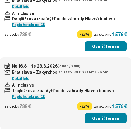
Bratislava - Zakynthos
Odlet 02:30 Dĺžka letu: 2h 5m
Detail letu
All inclusive
Dvojlôžková izba Výhľad do záhrady Hlavná budova
Popis hotela od CK
788 €
1 576 €
-27%
za osobu
za skupinu
Overiť termín
Ne 16.8 - Ne 23.8.2026
(7 nocí/8 dní)
Bratislava - Zakynthos
Odlet 02:30 Dĺžka letu: 2h 5m
Detail letu
All inclusive
Trojlôžková izba Výhľad do záhrady Hlavná budova
Popis hotela od CK
788 €
1 576 €
-27%
za osobu
za skupinu
Overiť termín