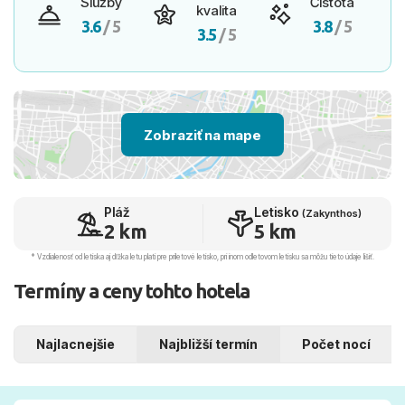
Služby
Čistota
kvalita
3.6
/ 5
3.8
/ 5
3.5
/ 5
Zobraziť na mape
Pláž
Letisko
(Zakynthos)
2 km
5 km
* Vzdialenosť od letiska aj dľžka letu platí pre príletové letisko, pri inom odletovom letisku sa môžu tieto údaje líšiť.
Termíny a ceny tohto hotela
Najlacnejšie
Najbližší termín
Počet nocí