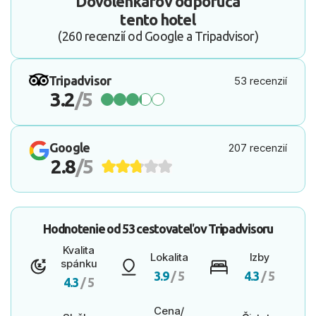
Dovolenkárov odporúča
tento hotel
(260 recenzií od Google a Tripadvisor)
Tripadvisor
53 recenzií
3.2
/5
Google
207 recenzií
2.8
/5
Hodnotenie od
53 cestovateľov
Tripadvisoru
Kvalita
Lokalita
Izby
spánku
3.9
/ 5
4.3
/ 5
4.3
/ 5
Cena/