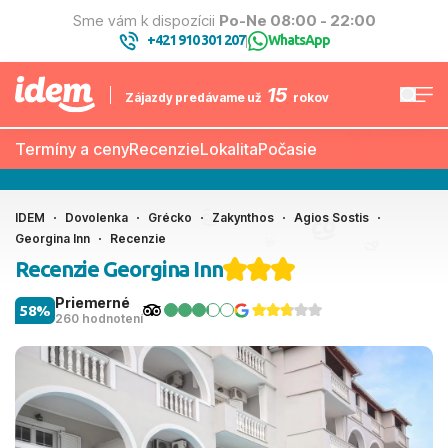
Sme vám k dispozícii
Po-Ne 08:00 - 22:00
+421 910 301 207
WhatsApp
|
15
Zájazdy predávame už
rokov
Termíny a ceny
Recenzie
Lokalita
Počasie
IDEM
Dovolenka
Grécko
Zakynthos
Agios Sostis
Georgina Inn
Recenzie
Recenzie Georgina Inn
Priemerné
58%
260 hodnotení