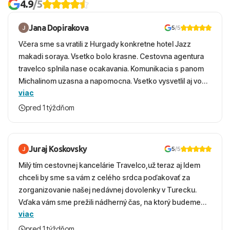
4.9
/5
Jana Dopirakova
5
/5
Včera sme sa vratili z Hurgady konkretne hotel Jazz
makadi soraya. Vsetko bolo krasne. Cestovna agentura
travelco splnila nase ocakavania. Komunikacia s panom
Michalinom uzasna a napomocna. Vsetko vysvetlil aj vo
viac
vecernych hodinach zaco sa ospravedlnujem. Hotel
krasny, cisty. Sluzby top. Strava, prostredie, more,
pred 1 týždňom
snorchlovanie. Dakujeme velmi pekne S pozdravom
Juraj Koskovsky
5
/5
Milý tím cestovnej kancelárie Travelco,už teraz aj Idem
chceli by sme sa vám z celého srdca poďakovať za
zorganizovanie našej nedávnej dovolenky v Turecku.
Vďaka vám sme prežili nádherný čas, na ktorý budeme
viac
ešte dlho s úsmevom spomínať. ​Všetko prebehlo
absolútne hladko – od prvotného výberu zájazdu, cez
pred 1 týždňom