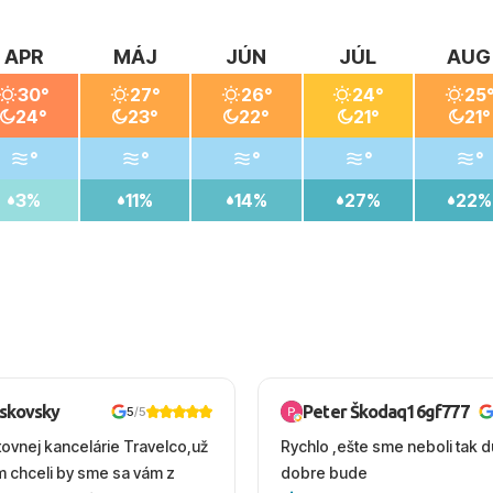
APR
MÁJ
JÚN
JÚL
AUG
30°
27°
26°
24°
25
24°
23°
22°
21°
21°
°
°
°
°
°
3%
11%
14%
27%
22%
oskovsky
Peter Škodaq16gf777
5
/5
tovnej kancelárie Travelco,už
Rychlo ,ešte sme neboli tak d
em chceli by sme sa vám z
dobre bude