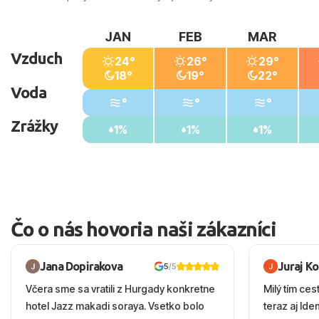
JAN
FEB
MAR
Vzduch
24°
26°
29°
18°
19°
22°
Voda
°
°
°
Zrážky
1%
1%
1%
Čo o nás hovoria naši zákazníci
Jana Dopirakova
Juraj K
5
/5
Včera sme sa vratili z Hurgady konkretne
Milý tím ces
hotel Jazz makadi soraya. Vsetko bolo
teraz aj Id