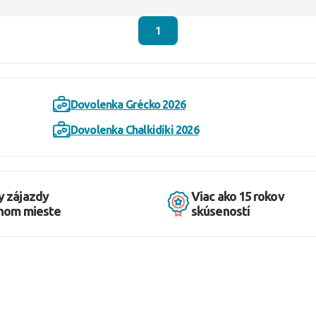
1
Dovolenka Grécko 2026
Dovolenka Chalkidiki 2026
y zájazdy
Viac ako 15 rokov
dnom mieste
skúseností