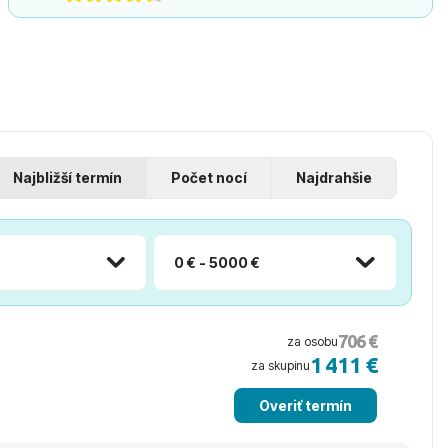
Najbližší termín
Počet nocí
Najdrahšie
0 € - 5000 €
706 €
za osobu
1 411 €
za skupinu
Overiť termín