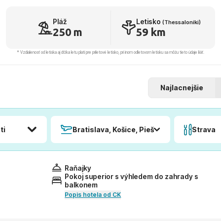
Pláž
Letisko
(Thessaloniki)
250 m
59 km
* Vzdialenosť od letiska aj dľžka letu platí pre príletové letisko, pri inom odletovom letisku sa môžu tieto údaje líšiť.
Najlacnejšie
ti
Bratislava, Košice, Piešťany, Poprad
Strava
Raňajky
Pokoj superior s výhledem do zahrady s
balkonem
Popis hotela od CK