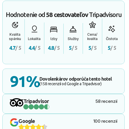
Hodnotenie od
58 cestovateľov
Tripadvisoru
Kvalita
Cena/
spánku
Lokalita
Izby
Služby
kvalita
Čistota
4.7
/ 5
4.4
/ 5
4.8
/ 5
5
/ 5
5
/ 5
5
/ 5
91%
Dovolenkárov odporúča tento hotel
(158 recenzií od Google a Tripadvisor)
Tripadvisor
58 recenzií
Google
100 recenzií