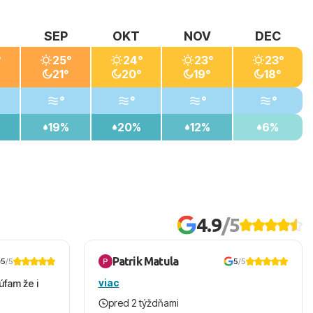
SEP
OKT
NOV
DEC
°
25°
24°
23°
23°
21°
20°
19°
18°
°
°
°
°
19%
20%
12%
6%
4.9
/5
Patrik Matula
5
/5
5
/5
viac
úfam že i
pred 2 týždňami