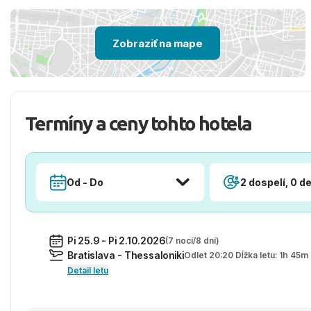
Zobraziť na mape
Termíny a ceny tohto hotela
Od - Do
2 dospelí, 0 de
Pi 25.9 - Pi 2.10.2026
(7 nocí/8 dní)
Bratislava - Thessaloniki
Odlet 20:20 Dĺžka letu: 1h 45m
Detail letu