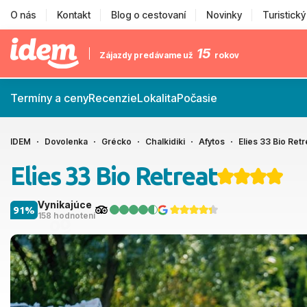
O nás
Kontakt
Blog o cestovaní
Novinky
Turistick
15
Zájazdy predávame už
rokov
Termíny a ceny
Recenzie
Lokalita
Počasie
IDEM
Dovolenka
Grécko
Chalkidiki
Afytos
Elies 33 Bio Retr
Elies 33 Bio Retreat
Vynikajúce
91%
158 hodnotení