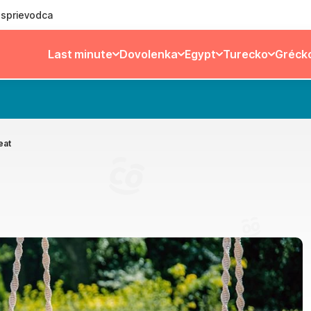
ý sprievodca
Last minute
Dovolenka
Egypt
Turecko
Gréck
eat