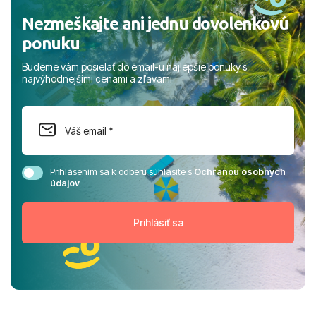
Nezmeškajte ani jednu dovolenkovú
ponuku
Budeme vám posielať do email-u najlepšie ponuky s
najvýhodnejšími cenami a zľavami
Prihlásením sa k odberu súhlasíte s
Ochranou osobných
údajov