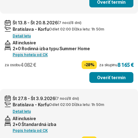
Overiť termín
Št 13.8 - Št 20.8.2026
(7 nocí/8 dní)
Bratislava - Korfu
Odlet 02:00 Dĺžka letu: 1h 50m
Detail letu
All inclusive
2+0 Rodinná izba typu Summer Home
Popis hotela od CK
4 082 €
8 165 €
-28%
za osobu
za skupinu
Overiť termín
Št 27.8 - Št 3.9.2026
(7 nocí/8 dní)
Bratislava - Korfu
Odlet 02:00 Dĺžka letu: 1h 50m
Detail letu
All inclusive
2+0 Štandardná izba
Popis hotela od CK