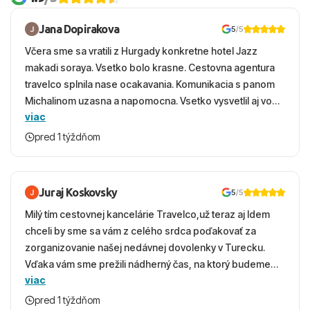
Jana Dopirakova
5
/5
Včera sme sa vratili z Hurgady konkretne hotel Jazz
makadi soraya. Vsetko bolo krasne. Cestovna agentura
travelco splnila nase ocakavania. Komunikacia s panom
Michalinom uzasna a napomocna. Vsetko vysvetlil aj vo
viac
vecernych hodinach zaco sa ospravedlnujem. Hotel
krasny, cisty. Sluzby top. Strava, prostredie, more,
pred 1 týždňom
snorchlovanie. Dakujeme velmi pekne S pozdravom
Juraj Koskovsky
5
/5
Milý tím cestovnej kancelárie Travelco,už teraz aj Idem
chceli by sme sa vám z celého srdca poďakovať za
zorganizovanie našej nedávnej dovolenky v Turecku.
Vďaka vám sme prežili nádherný čas, na ktorý budeme
viac
ešte dlho s úsmevom spomínať. ​Všetko prebehlo
absolútne hladko – od prvotného výberu zájazdu, cez
pred 1 týždňom