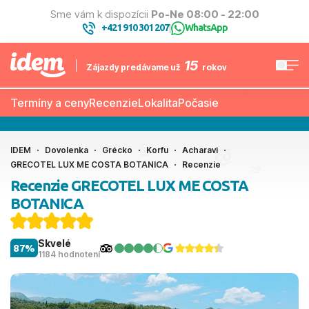
Sme vám k dispozícii
Po-Ne 08:00 - 22:00
+421 910 301 207
WhatsApp
|
15
Zájazdy predávame už
rokov
Termíny a ceny
Recenzie
Lokalita
Počasie
IDEM
Dovolenka
Grécko
Korfu
Acharavi
GRECOTEL LUX ME COSTA BOTANICA
Recenzie
Recenzie GRECOTEL LUX ME COSTA
BOTANICA
Skvelé
87%
1184 hodnotení