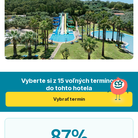
Vyberte si z 15 voľných termínov
do tohto hotela
Vybrať termín
87%