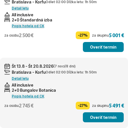
Bratislava - Korfu
Odlet 02:00 Dĺžka letu: 1h 50m
Detail letu
All inclusive
2+0 Štandardná izba
Popis hotela od CK
2 500 €
5 001 €
-27%
za osobu
za skupinu
Overiť termín
Št 13.8 - Št 20.8.2026
(7 nocí/8 dní)
Bratislava - Korfu
Odlet 02:00 Dĺžka letu: 1h 50m
Detail letu
All inclusive
2+0 Bungalov Botanica
Popis hotela od CK
2 745 €
5 491 €
-27%
za osobu
za skupinu
Overiť termín