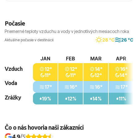
Počasie
Priemerné teploty vzduchu a vody v jednotlivých mesiacoch roka
28 °C
26 °C
Aktuálne počasie v destinácii
JAN
FEB
MAR
APR
Vzduch
12°
12°
14°
16°
11°
11°
12°
14°
Voda
17°
16°
16°
17°
Zrážky
19%
12%
14%
11%
Čo o nás hovoria naši zákazníci
4.9
/5