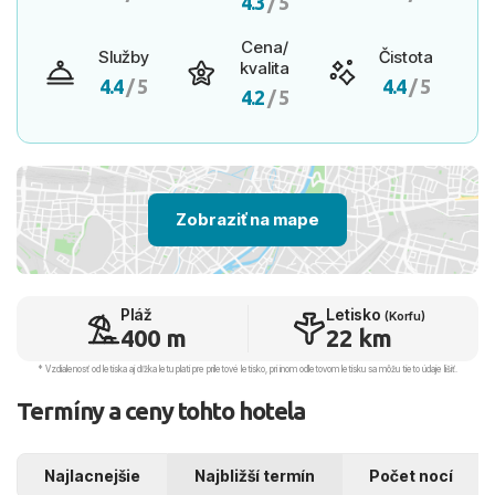
4.3
/ 5
Cena/
Služby
Čistota
kvalita
4.4
/ 5
4.4
/ 5
4.2
/ 5
Zobraziť na mape
Pláž
Letisko
(Korfu)
400 m
22 km
* Vzdialenosť od letiska aj dľžka letu platí pre príletové letisko, pri inom odletovom letisku sa môžu tieto údaje líšiť.
Termíny a ceny tohto hotela
Najlacnejšie
Najbližší termín
Počet nocí