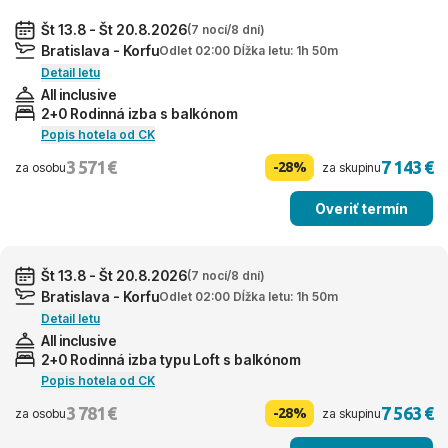
Št 13.8 - Št 20.8.2026
(7 nocí/8 dní)
Bratislava - Korfu
Odlet 02:00 Dĺžka letu: 1h 50m
Detail letu
All inclusive
2+0 Rodinná izba s balkónom
Popis hotela od CK
3 571 €
7 143 €
-28%
za osobu
za skupinu
Overiť termín
Št 13.8 - Št 20.8.2026
(7 nocí/8 dní)
Bratislava - Korfu
Odlet 02:00 Dĺžka letu: 1h 50m
Detail letu
All inclusive
2+0 Rodinná izba typu Loft s balkónom
Popis hotela od CK
3 781 €
7 563 €
-28%
za osobu
za skupinu