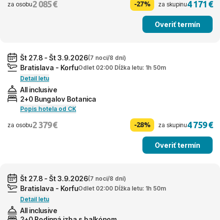
2 085 €
4 171 €
-27%
za osobu
za skupinu
Overiť termín
Št 27.8 - Št 3.9.2026
(7 nocí/8 dní)
Bratislava - Korfu
Odlet 02:00 Dĺžka letu: 1h 50m
Detail letu
All inclusive
2+0 Bungalov Botanica
Popis hotela od CK
2 379 €
4 759 €
-28%
za osobu
za skupinu
Overiť termín
Št 27.8 - Št 3.9.2026
(7 nocí/8 dní)
Bratislava - Korfu
Odlet 02:00 Dĺžka letu: 1h 50m
Detail letu
All inclusive
2+0 Rodinná izba s balkónom