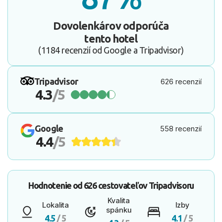
Dovolenkárov odporúča
tento hotel
(1184 recenzií od Google a Tripadvisor)
Tripadvisor
626 recenzií
4.3
/5
Google
558 recenzií
4.4
/5
Hodnotenie od
626 cestovateľov
Tripadvisoru
Kvalita
Lokalita
Izby
spánku
4.5
/ 5
4.1
/ 5