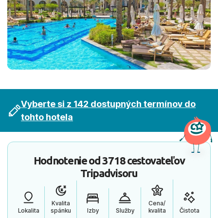
Vyberte si z 142 dostupných termínov do
tohto hotela
Hodnotenie od
3718 cestovateľov
Tripadvisoru
Kvalita
Cena/
Lokalita
spánku
Izby
Služby
kvalita
Čistota