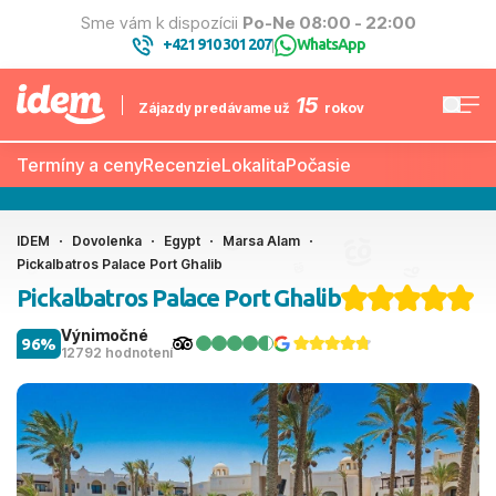
Sme vám k dispozícii
Po-Ne 08:00 - 22:00
+421 910 301 207
WhatsApp
|
15
Zájazdy predávame už
rokov
Termíny a ceny
Recenzie
Lokalita
Počasie
IDEM
Dovolenka
Egypt
Marsa Alam
Pickalbatros Palace Port Ghalib
Pickalbatros Palace Port Ghalib
Výnimočné
96%
12792 hodnotení