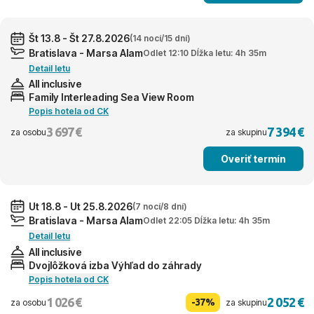
Št 13.8 - Št 27.8.2026
(14 nocí/15 dní)
Bratislava - Marsa Alam
Odlet 12:10 Dĺžka letu: 4h 35m
Detail letu
All inclusive
Family Interleading Sea View Room
Popis hotela od CK
3 697 €
7 394 €
za osobu
za skupinu
Overiť termín
Ut 18.8 - Ut 25.8.2026
(7 nocí/8 dní)
Bratislava - Marsa Alam
Odlet 22:05 Dĺžka letu: 4h 35m
Detail letu
All inclusive
Dvojlôžková izba Výhľad do záhrady
Popis hotela od CK
1 026 €
2 052 €
-37%
za osobu
za skupinu