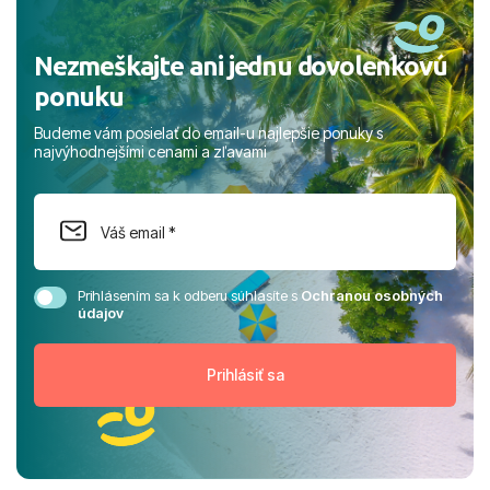
Nezmeškajte ani jednu dovolenkovú
ponuku
Budeme vám posielať do email-u najlepšie ponuky s
najvýhodnejšími cenami a zľavami
Prihlásením sa k odberu súhlasíte s
Ochranou osobných
údajov