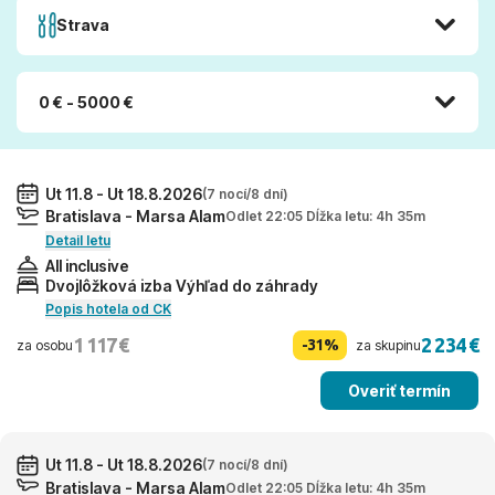
Strava
0 € - 5000 €
Ut 11.8 - Ut 18.8.2026
(7 nocí/8 dní)
Bratislava - Marsa Alam
Odlet 22:05 Dĺžka letu: 4h 35m
Detail letu
All inclusive
Dvojlôžková izba Výhľad do záhrady
Popis hotela od CK
1 117 €
2 234 €
-31%
za osobu
za skupinu
Overiť termín
Ut 11.8 - Ut 18.8.2026
(7 nocí/8 dní)
Bratislava - Marsa Alam
Odlet 22:05 Dĺžka letu: 4h 35m