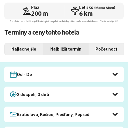
Pláž
Letisko
(Marsa Alam)
200 m
6 km
* Vzdialenosť od letiska aj dľžka letu platí pre príletové letisko, pri inom odletovom letisku sa môžu tieto údaje líšiť.
Termíny a ceny tohto hotela
Najlacnejšie
Najbližší termín
Počet nocí
Od - Do
2 dospelí, 0 deti
Bratislava, Košice, Piešťany, Poprad