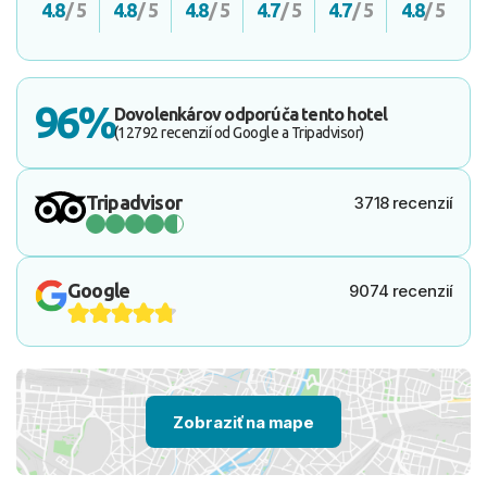
4.8
/ 5
4.8
/ 5
4.8
/ 5
4.7
/ 5
4.7
/ 5
4.8
/ 5
96%
Dovolenkárov odporúča tento hotel
(12792 recenzií od Google a Tripadvisor)
Tripadvisor
3718 recenzií
Google
9074 recenzií
Zobraziť na mape