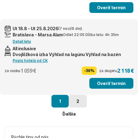
Overiť termín
Ut 18.8 - Ut 25.8.2026
(7 nocí/8 dní)
Bratislava - Marsa Alam
Odlet 22:05 Dĺžka letu: 4h 35m
Detail letu
All inclusive
Dvojlôžková izba Výhľad na lagúnu Výhľad na bazén
Popis hotela od CK
1 059 €
2 118 €
-36%
za osobu
za skupinu
Overiť termín
1
2
Ďalšia
Rýchle tipy od nás