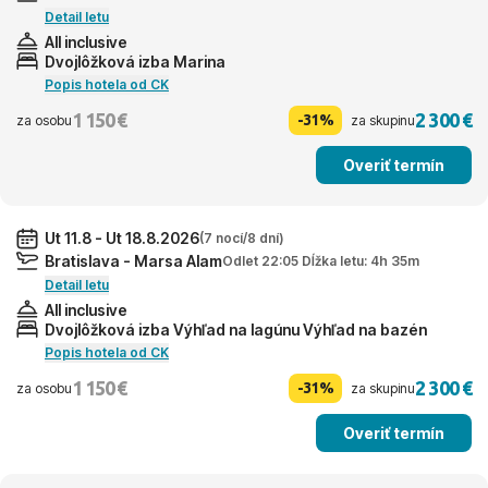
Detail letu
All inclusive
Dvojlôžková izba Marina
Popis hotela od CK
1 150 €
2 300 €
-31%
za osobu
za skupinu
Overiť termín
Ut 11.8 - Ut 18.8.2026
(7 nocí/8 dní)
Bratislava - Marsa Alam
Odlet 22:05 Dĺžka letu: 4h 35m
Detail letu
All inclusive
Dvojlôžková izba Výhľad na lagúnu Výhľad na bazén
Popis hotela od CK
1 150 €
2 300 €
-31%
za osobu
za skupinu
Overiť termín