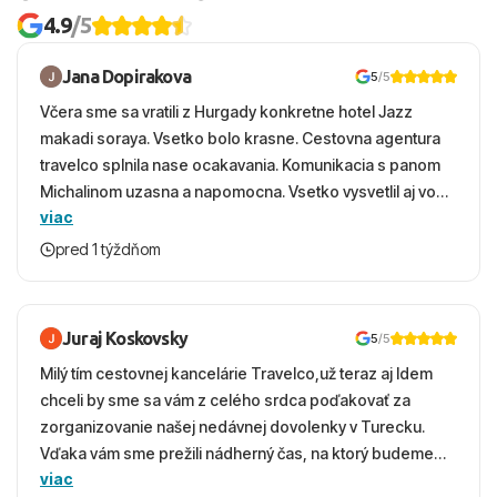
4.9
/5
Jana Dopirakova
5
/5
Včera sme sa vratili z Hurgady konkretne hotel Jazz
makadi soraya. Vsetko bolo krasne. Cestovna agentura
travelco splnila nase ocakavania. Komunikacia s panom
Michalinom uzasna a napomocna. Vsetko vysvetlil aj vo
viac
vecernych hodinach zaco sa ospravedlnujem. Hotel
krasny, cisty. Sluzby top. Strava, prostredie, more,
pred 1 týždňom
snorchlovanie. Dakujeme velmi pekne S pozdravom
Juraj Koskovsky
5
/5
Milý tím cestovnej kancelárie Travelco,už teraz aj Idem
chceli by sme sa vám z celého srdca poďakovať za
zorganizovanie našej nedávnej dovolenky v Turecku.
Vďaka vám sme prežili nádherný čas, na ktorý budeme
viac
ešte dlho s úsmevom spomínať. ​Všetko prebehlo