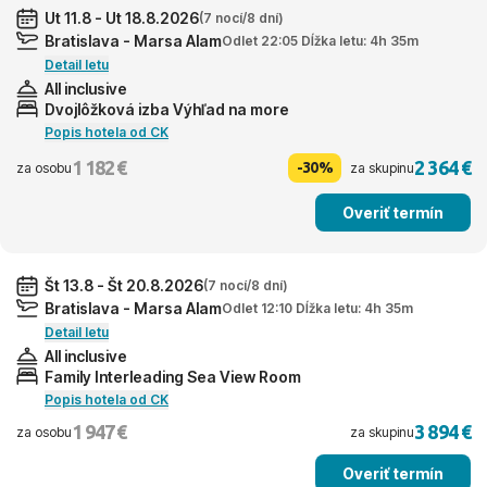
Ut 11.8 - Ut 18.8.2026
(7 nocí/8 dní)
Bratislava - Marsa Alam
Odlet 22:05 Dĺžka letu: 4h 35m
Detail letu
All inclusive
Dvojlôžková izba Výhľad na more
Popis hotela od CK
1 182 €
2 364 €
-30%
za osobu
za skupinu
Overiť termín
Št 13.8 - Št 20.8.2026
(7 nocí/8 dní)
Bratislava - Marsa Alam
Odlet 12:10 Dĺžka letu: 4h 35m
Detail letu
All inclusive
Family Interleading Sea View Room
Popis hotela od CK
1 947 €
3 894 €
za osobu
za skupinu
Overiť termín