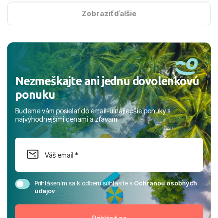
na vysokej úrovni. Všetko bolo zabezpečené na jednotku
s hviezdičkou. ​Už teraz sa tešíme, kam s nami vyrazíte
Zobraziť ďalšie
nabudúce! Ďakujeme za skvelé spomienky. ​S pozdravom
a prianím mnohých ďalších spokojných klientov, Juraj s
rodinou.
Nezmeškajte ani jednu dovolenkovú
ponuku
Budeme vám posielať do email-u najlepšie ponuky s
najvýhodnejšími cenami a zľavami
Prihlásením sa k odberu súhlasíte s
Ochranou osobných
údajov