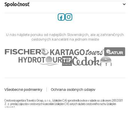
Spoločnosť
U nás nájdete ponuku od najlepších Slovenských, ale aj zahraničných
cestovných kancelárií na jednom mieste
Všeobecné podmienky
|
Ochrana osobných údajov
Cestovná agentúra Travelco Group, s. r. o., (ďalej len CA) sprostredkováva v súlade so zákonom 281/2001
Z. z. predaj zájazdov cestovných kancelárii (ďalej len CK) a iných služieb cestovného ruchu (ďalej len
zájazdy).
© 2011-2026 Travelco Group, s. r. o. Všetky práva vyhradené.