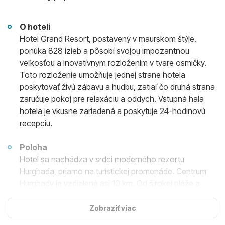
O hoteli
Hotel Grand Resort, postavený v maurskom štýle,
ponúka 828 izieb a pôsobí svojou impozantnou
veľkosťou a inovatívnym rozložením v tvare osmičky.
Toto rozloženie umožňuje jednej strane hotela
poskytovať živú zábavu a hudbu, zatiaľ čo druhá strana
zaručuje pokoj pre relaxáciu a oddych. Vstupná hala
hotela je vkusne zariadená a poskytuje 24-hodinovú
recepciu.
Poloha
Hotel sa nachádza v srdci moderného rezortu
Hurghada, priamo na turistickej promenáde. Centrum
Hurghady je vzdialené asi 10 km. Od širokej pláže a
sesterského hotela Grand Hotel ho oddeľuje ulica
Grand Mall s obchodmi, ktorá ponúka široké možnosti
Zobraziť viac
nákupov, kaviarní, reštaurácií a barov.