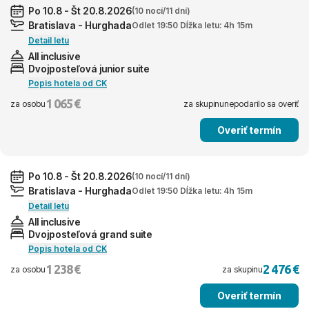
Po 10.8 - Št 20.8.2026
(10 nocí/11 dní)
Bratislava - Hurghada
Odlet 19:50 Dĺžka letu: 4h 15m
Detail letu
All inclusive
Dvojposteľová junior suite
Popis hotela od CK
1 065 €
za osobu
za skupinu
nepodarilo sa overiť
Overiť termín
Po 10.8 - Št 20.8.2026
(10 nocí/11 dní)
Bratislava - Hurghada
Odlet 19:50 Dĺžka letu: 4h 15m
Detail letu
All inclusive
Dvojposteľová grand suite
Popis hotela od CK
1 238 €
2 476 €
za osobu
za skupinu
Overiť termín