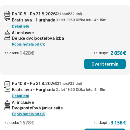
Po 10.8 - Po 31.8.2026
(21 nocí/22 dní)
Bratislava - Hurghada
Odlet 19:50 Dĺžka letu: 4h 15m
Detail letu
All inclusive
Deluxe dvojposteľová izba
Popis hotela od CK
1 428 €
2 856 €
za osobu
za skupinu
Overiť termín
Po 10.8 - Po 31.8.2026
(21 nocí/22 dní)
Bratislava - Hurghada
Odlet 19:50 Dĺžka letu: 4h 15m
Detail letu
All inclusive
Dvojposteľová junior suite
Popis hotela od CK
1 578 €
3 156 €
za osobu
za skupinu