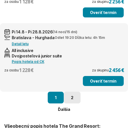
1 128 €
2 256 €
za osobu
za skupinu
Overiť termín
Pi 14.8 - Pi 28.8.2026
(14 nocí/15 dní)
Bratislava - Hurghada
Odlet 19:20 Dĺžka letu: 4h 15m
Detail letu
All inclusive
Dvojposteľová junior suite
Popis hotela od CK
1 228 €
2 456 €
za osobu
za skupinu
Overiť termín
1
2
Ďalšia
Všeobecný popis hotela The Grand Resort: