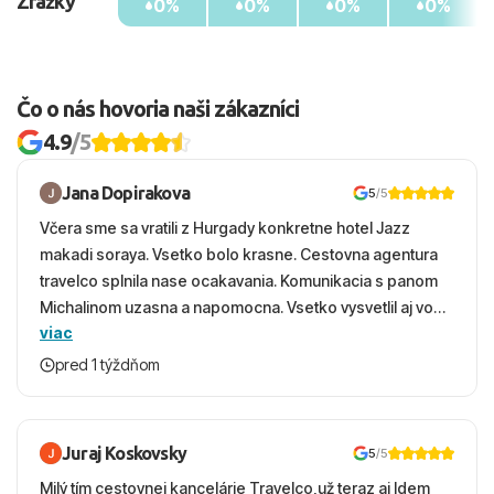
Zrážky
0%
0%
0%
0%
Čo o nás hovoria naši zákazníci
4.9
/5
Jana Dopirakova
5
/5
Včera sme sa vratili z Hurgady konkretne hotel Jazz
makadi soraya. Vsetko bolo krasne. Cestovna agentura
travelco splnila nase ocakavania. Komunikacia s panom
Michalinom uzasna a napomocna. Vsetko vysvetlil aj vo
viac
vecernych hodinach zaco sa ospravedlnujem. Hotel
krasny, cisty. Sluzby top. Strava, prostredie, more,
pred 1 týždňom
snorchlovanie. Dakujeme velmi pekne S pozdravom
Juraj Koskovsky
5
/5
Milý tím cestovnej kancelárie Travelco,už teraz aj Idem