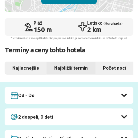
Pláž
Letisko
(Hurghada)
150 m
2 km
* Vzdialenosť od letiska aj dľžka letu platí pre príletové letisko, pri inom odletovom letisku sa môžu tieto údaje líšiť.
Termíny a ceny tohto hotela
Najlacnejšie
Najbližší termín
Počet nocí
Od - Do
2 dospelí, 0 deti