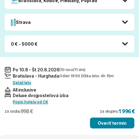
Bratislava, Košice, Piešťany, Poprad
Strava
0 € - 5000 €
Po 10.8 - Št 20.8.2026
(10 nocí/11 dní)
Bratislava - Hurghada
Odlet 19:50 Dĺžka letu: 4h 15m
Detail letu
All inclusive
Deluxe dvojposteľová izba
Popis hotela od CK
998 €
1 996 €
za osobu
za skupinu
Overiť termín