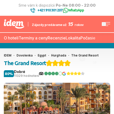
Sme vám k dispozícii
Po-Ne 08:00 - 22:00
+421 910 301 207
WhatsApp
|
15
Zájazdy predávame už
rokov
O hoteli
Termíny a ceny
Recenzie
Lokalita
Počasie
IDEM
Dovolenka
Egypt
Hurghada
The Grand Resort
The Grand Resort
Dobré
80%
11329 hodnotení