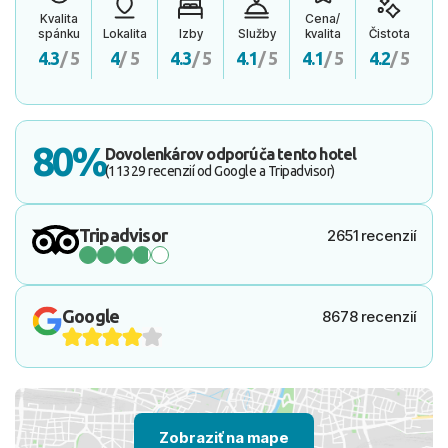
Kvalita
Cena/
spánku
Lokalita
Izby
Služby
kvalita
Čistota
4.3
/ 5
4
/ 5
4.3
/ 5
4.1
/ 5
4.1
/ 5
4.2
/ 5
80%
Dovolenkárov odporúča tento hotel
(11329 recenzií od Google a Tripadvisor)
Tripadvisor
2651 recenzií
Google
8678 recenzií
Zobraziť na mape