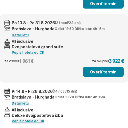
Overiť termín
Po 10.8 - Po 31.8.2026
(21 nocí/22 dní)
Bratislava - Hurghada
Odlet 19:50 Dĺžka letu: 4h 15m
Detail letu
All inclusive
Dvojposteľová grand suite
Popis hotela od CK
1 961 €
3 922 €
za osobu
za skupinu
Overiť termín
Pi 14.8 - Pi 28.8.2026
(14 nocí/15 dní)
Bratislava - Hurghada
Odlet 19:20 Dĺžka letu: 4h 15m
Detail letu
All inclusive
Deluxe dvojposteľová izba
Popis hotela od CK