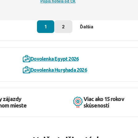
Popis hotela od CK
1
2
Ďalšia
Dovolenka Egypt 2026
Dovolenka Hurghada 2026
y zájazdy
Viac ako 15 rokov
dnom mieste
skúseností