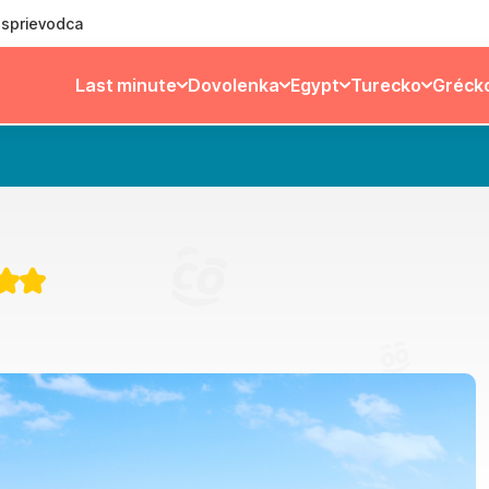
ý sprievodca
Last minute
Dovolenka
Egypt
Turecko
Gréck