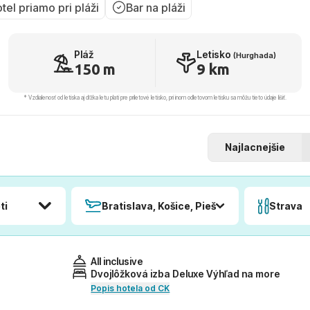
tel priamo pri pláži
Bar na pláži
Pláž
Letisko
(Hurghada)
150 m
9 km
* Vzdialenosť od letiska aj dľžka letu platí pre príletové letisko, pri inom odletovom letisku sa môžu tieto údaje líšiť.
Najlacnejšie
ti
Bratislava, Košice, Piešťany, Poprad
Strava
All inclusive
Dvojlôžková izba Deluxe Výhľad na more
Popis hotela od CK