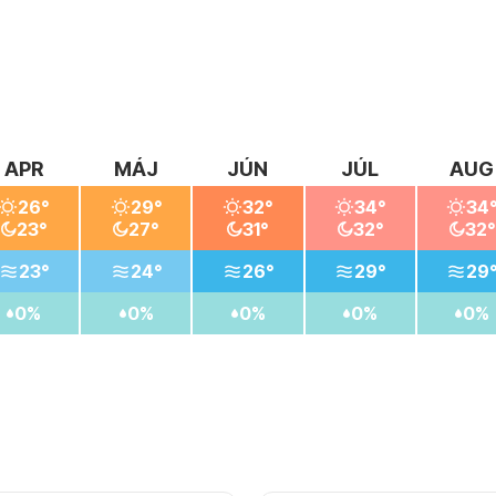
APR
MÁJ
JÚN
JÚL
AUG
26°
29°
32°
34°
34
23°
27°
31°
32°
32°
23°
24°
26°
29°
29
0%
0%
0%
0%
0%