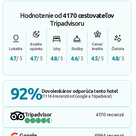
Hodnotenie od
4170 cestovateľov
Tripadvisoru
Kvalita
Cena/
Lokalita
spánku
Izby
Služby
kvalita
Čistota
4.7
/ 5
4.7
/ 5
4.8
/ 5
4.6
/ 5
4.5
/ 5
4.8
/ 5
92%
Dovolenkárov odporúča tento hotel
(11164 recenzií od Google a Tripadvisor)
Tripadvisor
4170 recenzií
Google
6994 recenzií