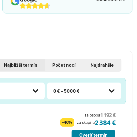
Najbližší termín
Počet nocí
Najdrahšie
0 € - 5000 €
1 192 €
za osobu
2 384 €
-40%
za skupinu
Overiť termín