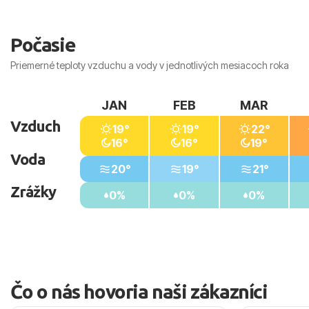
Počasie
Priemerné teploty vzduchu a vody v jednotlivých mesiacoch roka
JAN
FEB
MAR
Vzduch
19°
19°
22°
16°
16°
19°
Voda
20°
19°
21°
Zrážky
0%
0%
0%
Čo o nás hovoria naši zákazníci