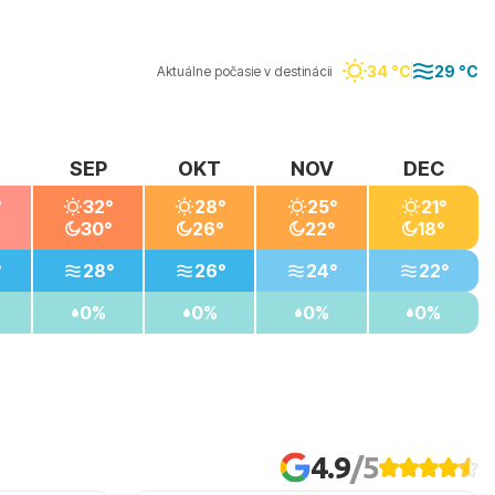
34 °C
29 °C
Aktuálne počasie v destinácii
SEP
OKT
NOV
DEC
°
32°
28°
25°
21°
30°
26°
22°
18°
°
28°
26°
24°
22°
0%
0%
0%
0%
4.9
/5