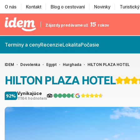
O nás
Kontakt
Blog o cestovaní
Novinky
Turistick
15
Zájazdy predávame už
rokov
Termíny a ceny
Recenzie
Lokalita
Počasie
IDEM
Dovolenka
Egypt
Hurghada
HILTON PLAZA HOTEL
HILTON PLAZA HOTEL
Vynikajúce
92%
11164 hodnotení