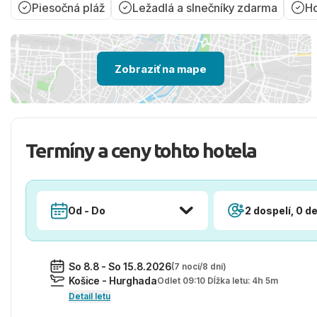
Piesočná pláž
Ležadlá a slnečníky zdarma
Ho
Zobraziť na mape
Termíny a ceny tohto hotela
Od - Do
2 dospelí, 0 de
So 8.8 - So 15.8.2026
(7 nocí/8 dní)
Košice - Hurghada
Odlet 09:10 Dĺžka letu: 4h 5m
Detail letu