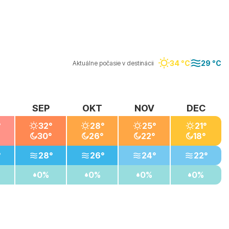
rí hľadajú more, rezorty a oddych. Je vhodná aj pre
ojiť pobyt pri pláži s jednoduchými výletmi v okolí.
34 °C
29 °C
Aktuálne počasie v destinácii
SEP
OKT
NOV
DEC
°
32°
28°
25°
21°
30°
26°
22°
18°
°
28°
26°
24°
22°
0%
0%
0%
0%