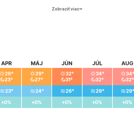
ti pocítia medzi
najmä medzi turistami, kto
Zobraziť viac
cestovateľov, ktorí chcú sp
APR
MÁJ
JÚN
JÚL
AUG
26°
29°
32°
34°
34
23°
27°
31°
32°
32°
23°
24°
26°
29°
29
0%
0%
0%
0%
0%