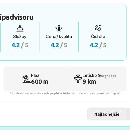
ipadvisoru
Služby
Cena/ kvalita
Čistota
4.2
/ 5
4.2
/ 5
4.2
/ 5
Pláž
Letisko
(Hurghada)
600 m
9 km
* Vzdialenosť od letiska aj dľžka letu platí pre príletové letisko, pri inom odletovom letisku sa môžu tieto údaje líšiť.
Najlacnejšie