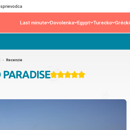
ý sprievodca
Last minute
Dovolenka
Egypt
Turecko
Gréck
E
Recenzie
D PARADISE