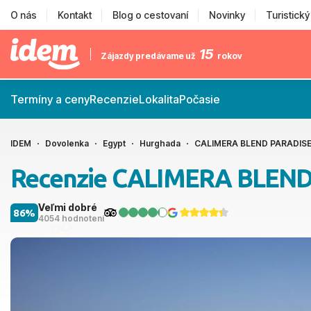
O nás
Kontakt
Blog o cestovaní
Novinky
Turistick
15
Zájazdy predávame už
rokov
Termíny a ceny
Recenzie
Lokalita
Počasie
IDEM
Dovolenka
Egypt
Hurghada
CALIMERA BLEND PARADIS
Recenzie CALIMERA BLEN
Veľmi dobré
86%
4054 hodnotení