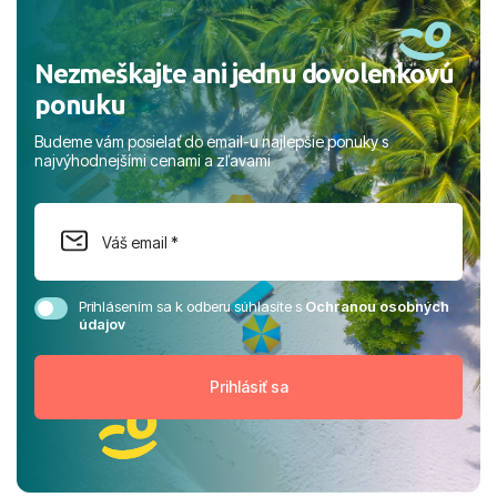
Nezmeškajte ani jednu dovolenkovú
ponuku
Budeme vám posielať do email-u najlepšie ponuky s
najvýhodnejšími cenami a zľavami
Prihlásením sa k odberu súhlasíte s
Ochranou osobných
údajov