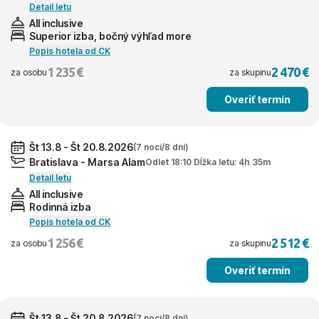
Detail letu
All inclusive
Superior izba, bočný výhľad more
Popis hotela od CK
1 235 €
2 470 €
za osobu
za skupinu
Overiť termín
Št 13.8 - Št 20.8.2026
(7 nocí/8 dní)
Bratislava - Marsa Alam
Odlet 18:10 Dĺžka letu: 4h 35m
Detail letu
All inclusive
Rodinná izba
Popis hotela od CK
1 256 €
2 512 €
za osobu
za skupinu
Overiť termín
Št 13.8 - Št 20.8.2026
(7 nocí/8 dní)