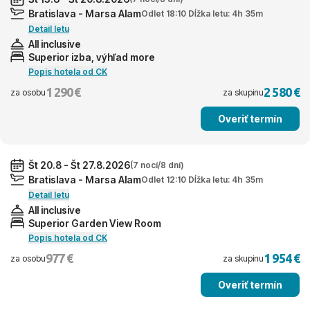
Bratislava - Marsa Alam
Odlet 18:10 Dĺžka letu: 4h 35m
Detail letu
All inclusive
Superior izba, výhľad more
Popis hotela od CK
1 290 €
2 580 €
za osobu
za skupinu
Overiť termín
Št 20.8 - Št 27.8.2026
(7 nocí/8 dní)
Bratislava - Marsa Alam
Odlet 12:10 Dĺžka letu: 4h 35m
Detail letu
All inclusive
Superior Garden View Room
Popis hotela od CK
977 €
1 954 €
za osobu
za skupinu
Overiť termín