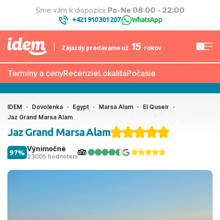
Sme vám k dispozícii
Po-Ne 08:00 - 22:00
+421 910 301 207
WhatsApp
|
15
Zájazdy predávame už
rokov
Termíny a ceny
Recenzie
Lokalita
Počasie
IDEM
Dovolenka
Egypt
Marsa Alam
El Quseir
Jaz Grand Marsa Alam
Jaz Grand Marsa Alam
Výnimočné
97%
23005 hodnotení