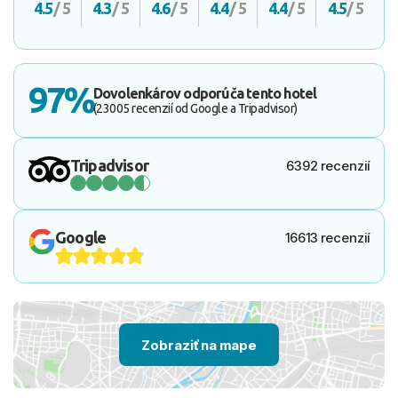
4.5
/ 5
4.3
/ 5
4.6
/ 5
4.4
/ 5
4.4
/ 5
4.5
/ 5
97%
Dovolenkárov odporúča tento hotel
(23005 recenzií od Google a Tripadvisor)
Tripadvisor
6392 recenzií
Google
16613 recenzií
Zobraziť na mape