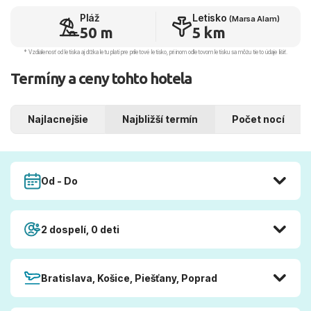
Pláž
Letisko
(Marsa Alam)
50 m
5 km
* Vzdialenosť od letiska aj dľžka letu platí pre príletové letisko, pri inom odletovom letisku sa môžu tieto údaje líšiť.
Termíny a ceny tohto hotela
Najlacnejšie
Najbližší termín
Počet nocí
Od - Do
2 dospelí, 0 deti
Bratislava, Košice, Piešťany, Poprad