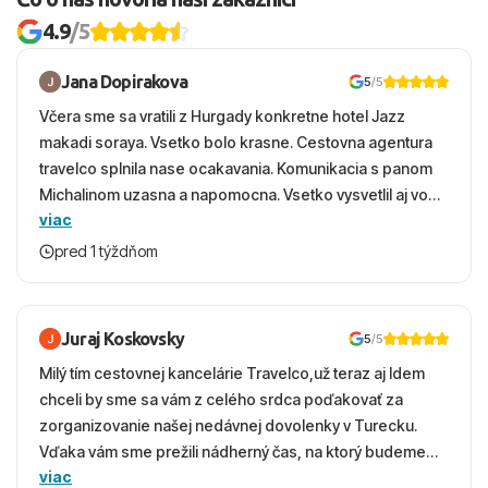
4.9
/5
Jana Dopirakova
5
/5
Včera sme sa vratili z Hurgady konkretne hotel Jazz
makadi soraya. Vsetko bolo krasne. Cestovna agentura
travelco splnila nase ocakavania. Komunikacia s panom
Michalinom uzasna a napomocna. Vsetko vysvetlil aj vo
viac
vecernych hodinach zaco sa ospravedlnujem. Hotel
krasny, cisty. Sluzby top. Strava, prostredie, more,
pred 1 týždňom
snorchlovanie. Dakujeme velmi pekne S pozdravom
Juraj Koskovsky
5
/5
Milý tím cestovnej kancelárie Travelco,už teraz aj Idem
chceli by sme sa vám z celého srdca poďakovať za
zorganizovanie našej nedávnej dovolenky v Turecku.
Vďaka vám sme prežili nádherný čas, na ktorý budeme
viac
ešte dlho s úsmevom spomínať. ​Všetko prebehlo