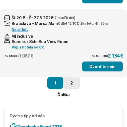
Št 20.8 - Št 27.8.2026
(7 nocí/8 dní)
Bratislava - Marsa Alam
Odlet 12:10 Dĺžka letu: 4h 35m
Detail letu
All inclusive
Superior Side Sea View Room
Popis hotela od CK
1 067 €
2 134 €
za osobu
za skupinu
Overiť termín
1
2
Ďalšia
Rýchle tipy od nás
Dovolenka Egypt 2026