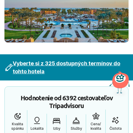
Vyberte si z 325 dostupných termínov do
tohto hotela
Hodnotenie od
6392 cestovateľov
Tripadvisoru
Kvalita
Cena/
spánku
Lokalita
Izby
Služby
kvalita
Čistota