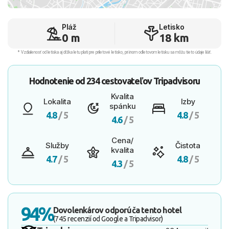
Pláž
Letisko
0 m
18 km
* Vzdialenosť od letiska aj dľžka letu platí pre príletové letisko, pri inom odletovom letisku sa môžu tieto údaje líšiť.
Hodnotenie od
234 cestovateľov
Tripadvisoru
Kvalita
Lokalita
Izby
spánku
4.8
/ 5
4.8
/ 5
4.6
/ 5
Cena/
Služby
Čistota
kvalita
4.7
/ 5
4.8
/ 5
4.3
/ 5
94%
Dovolenkárov odporúča tento hotel
(745 recenzií od Google a Tripadvisor)