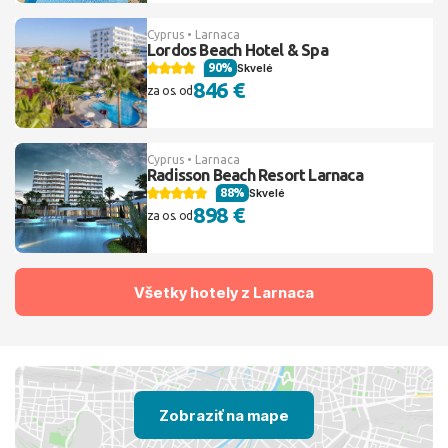
Cyprus • Larnaca
Lordos Beach Hotel & Spa
90%
Skvelé
846 €
za os. od
Cyprus • Larnaca
Radisson Beach Resort Larnaca
88%
Skvelé
898 €
za os. od
Všetky hotely z Larnaca
Zobraziť na mape