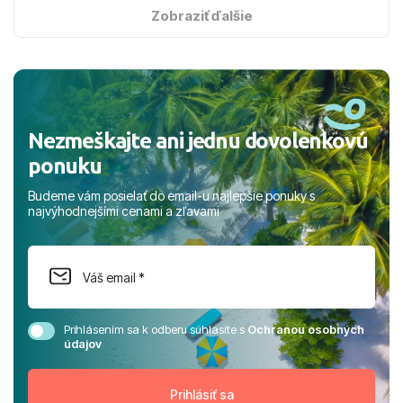
s hviezdičkou. ​Už teraz sa tešíme, kam s nami vyrazíte
Zobraziť ďalšie
nabudúce! Ďakujeme za skvelé spomienky. ​S pozdravom
a prianím mnohých ďalších spokojných klientov, Juraj s
rodinou.
Nezmeškajte ani jednu dovolenkovú
ponuku
Budeme vám posielať do email-u najlepšie ponuky s
najvýhodnejšími cenami a zľavami
Prihlásením sa k odberu súhlasíte s
Ochranou osobných
údajov