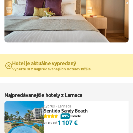
Hotel je aktuálne vypredaný
Vyberte si z najpredávanejších hotelov nižšie.
Najpredávanejšie hotely z Larnaca
Cyprus • Larnaca
Sentido Sandy Beach
89%
Skvelé
1 107 €
za os. od