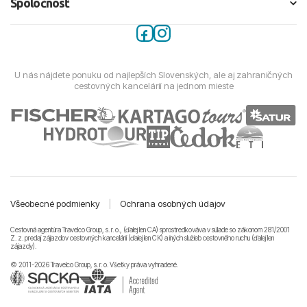
Spoločnosť
U nás nájdete ponuku od najlepších Slovenských, ale aj zahraničných
cestovných kancelárií na jednom mieste
Všeobecné podmienky
|
Ochrana osobných údajov
Cestovná agentúra Travelco Group, s. r. o., (ďalej len CA) sprostredkováva v súlade so zákonom 281/2001
Z. z. predaj zájazdov cestovných kancelárii (ďalej len CK) a iných služieb cestovného ruchu (ďalej len
zájazdy).
© 2011-2026 Travelco Group, s. r. o. Všetky práva vyhradené.