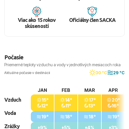
Viac ako 15 rokov
Oficiálny člen SACKA
skúseností
Počasie
Priemerné teploty vzduchu a vody v jednotlivých mesiacoch roka
30 °C
29 °C
Aktuálne počasie v destinácii
JAN
FEB
MAR
APR
Vzduch
15°
14°
17°
20°
12°
11°
13°
16°
Voda
19°
18°
18°
19°
Zrážky
9%
5%
4%
3%