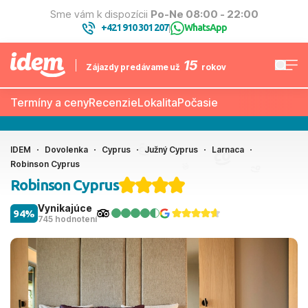
Sme vám k dispozícii
Po-Ne 08:00 - 22:00
+421 910 301 207
WhatsApp
|
15
Zájazdy predávame už
rokov
Termíny a ceny
Recenzie
Lokalita
Počasie
IDEM
Dovolenka
Cyprus
Južný Cyprus
Larnaca
Robinson Cyprus
Robinson Cyprus
Vynikajúce
94%
745 hodnotení