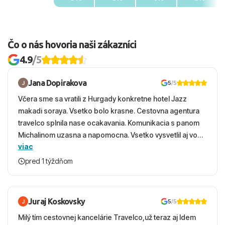
Čo o nás hovoria naši zákazníci
4.9
/5
Jana Dopirakova
5
/5
Včera sme sa vratili z Hurgady konkretne hotel Jazz
makadi soraya. Vsetko bolo krasne. Cestovna agentura
travelco splnila nase ocakavania. Komunikacia s panom
Michalinom uzasna a napomocna. Vsetko vysvetlil aj vo
viac
vecernych hodinach zaco sa ospravedlnujem. Hotel
krasny, cisty. Sluzby top. Strava, prostredie, more,
pred 1 týždňom
snorchlovanie. Dakujeme velmi pekne S pozdravom
Juraj Koskovsky
5
/5
Milý tím cestovnej kancelárie Travelco,už teraz aj Idem