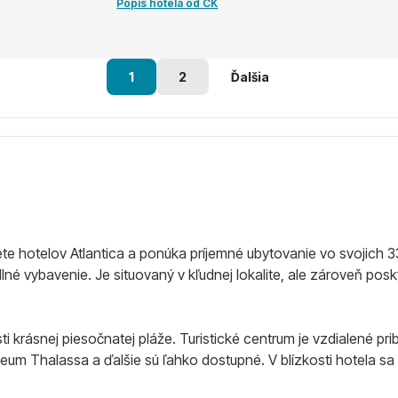
Popis hotela od CK
1
2
Ďalšia
siete hotelov Atlantica a ponúka príjemné ubytovanie vo svojich 3
né vybavenie. Je situovaný v kľudnej lokalite, ale zároveň posk
i krásnej piesočnatej pláže. Turistické centrum je vzdialené pr
múzeum Thalassa a ďalšie sú ľahko dostupné. V blízkosti hotel