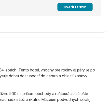
Overiť termín
34 izbách. Tento hotel, vhodný pre rodiny aj páry, je po
ytuje dobrú dostupnosť do centra a oblastí zábavy.
ibližne 500 m, pričom obchody a reštaurácie sú ešte
a sa nachádza tiež unikátne Múzeum podvodných sôch,