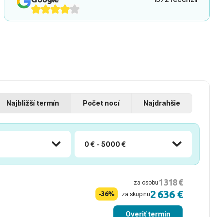
Najbližší termín
Počet nocí
Najdrahšie
0 € - 5000 €
1 318 €
za osobu
2 636 €
-36%
za skupinu
Overiť termín