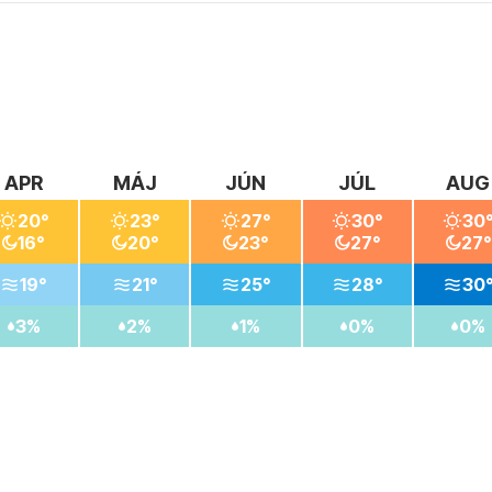
APR
MÁJ
JÚN
JÚL
AUG
20°
23°
27°
30°
30
16°
20°
23°
27°
27°
19°
21°
25°
28°
30
3%
2%
1%
0%
0%