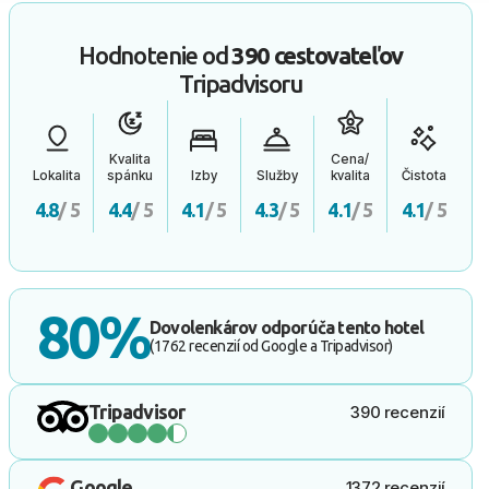
Hodnotenie od
390 cestovateľov
Tripadvisoru
Kvalita
Cena/
Lokalita
spánku
Izby
Služby
kvalita
Čistota
4.8
/ 5
4.4
/ 5
4.1
/ 5
4.3
/ 5
4.1
/ 5
4.1
/ 5
80%
Dovolenkárov odporúča tento hotel
(1762 recenzií od Google a Tripadvisor)
Tripadvisor
390 recenzií
Google
1372 recenzií