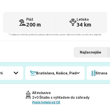
Pláž
Letisko
200 m
34 km
* Vzdialenosť od letiska aj dľžka letu platí pre príletové letisko, pri inom odletovom letisku sa môžu tieto údaje líšiť.
Najlacnejšie
ti
Bratislava, Košice, Piešťany, Poprad
Strava
All inclusive
2+0 Štúdio s výhľadom do záhrady
Popis hotela od CK