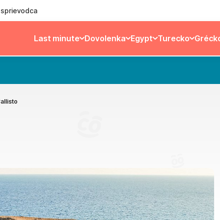
ý sprievodca
Last minute
Dovolenka
Egypt
Turecko
Gréck
allisto