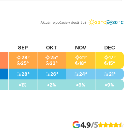
30 °C
30 °C
Aktuálne počasie v destinácii
SEP
OKT
NOV
DEC
°
28°
25°
21°
17°
25°
22°
18°
15°
°
28°
26°
24°
21°
1%
2%
6%
9%
4.9
/5