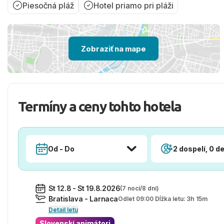
Piesočná pláž
Hotel priamo pri pláži
Zobraziť na mape
Termíny a ceny tohto hotela
Od - Do
2 dospelí, 0 de
St 12.8 - St 19.8.2026
(7 nocí/8 dní)
Bratislava - Larnaca
Odlet 09:00 Dĺžka letu: 3h 15m
Detail letu
Slovenskí animátori