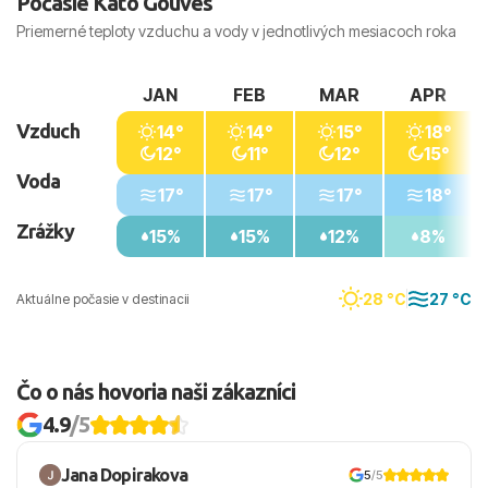
Počasie Kato Gouves
Priemerné teploty vzduchu a vody v jednotlivých mesiacoch roka
JAN
FEB
MAR
APR
Vzduch
14°
14°
15°
18°
12°
11°
12°
15°
Voda
17°
17°
17°
18°
Zrážky
15%
15%
12%
8%
28 °C
27 °C
Aktuálne počasie v destinacii
Čo o nás hovoria naši zákazníci
4.9
/5
Jana Dopirakova
5
/5