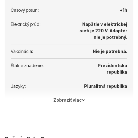
Časový posun:
+1h
Elektrický prúd:
Napätie v elektrickej
sieti je 220 V.
Adaptér
nie je potrebný.
Vakcinácia:
Nie je potrebná.
Štátne zriadenie:
Prezidentská
republika
Jazyky:
Pluralitná republika
Zobraziť viac
Hlavné mesto:
Atény