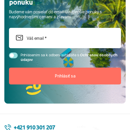
ponuku
Budeme vám posielať do email-u najlepšie ponuky s
najvýhodnejšími cenami a zľavami
Prihlásením sa k odberu súhlasíte s
Ochranou osobných
údajov
+421 910 301 207