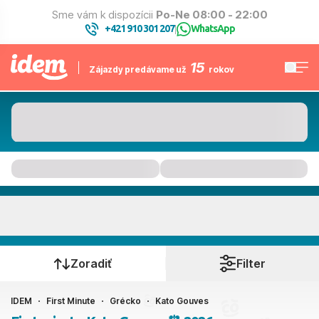
Sme vám k dispozícii
Po-Ne 08:00 - 22:00
+421 910 301 207
WhatsApp
|
15
Zájazdy predávame už
rokov
Kato Gouves
Kedy cestujete?
Zoradiť
Filter
IDEM
First Minute
Grécko
Kato Gouves
Ako cestujete?