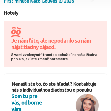
First minute Kato Gouves ⏰ 2026
2 dospelí, 0 deti
Hotely
Skyť
Je nám ľúto, ale nepodarilo sa nám
nájsť žiadny zájazd.
S vami zvolenými filtrami sa bohužiaľ nenašla žiadna
ponuka, skúste zmeniť parametre.
Nenašli ste to, čo ste hľadali? Kontaktuje
nás s individuálnou žiadosťou o ponuku
Som tu pre
vás, odborne
vám