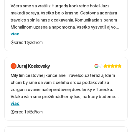
Včera sme sa vratili z Hurgady konkretne hotel Jazz
makadi soraya. Vsetko bolo krasne. Cestovna agentura
travelco splnila nase ocakavania. Komunikacia s panom
Michalinom uzasna a napomocna. Vsetko vysvetlil aj vo
viac
vecernych hodinach zaco sa ospravedlnujem. Hotel
krasny, cisty. Sluzby top. Strava, prostredie, more,
pred 1 týždňom
snorchlovanie. Dakujeme velmi pekne S pozdravom
Juraj Koskovsky
5
/5
Milý tím cestovnej kancelárie Travelco,už teraz aj Idem
chceli by sme sa vám z celého srdca poďakovať za
zorganizovanie našej nedávnej dovolenky v Turecku.
Vďaka vám sme prežili nádherný čas, na ktorý budeme
viac
ešte dlho s úsmevom spomínať. ​Všetko prebehlo
absolútne hladko – od prvotného výberu zájazdu, cez
pred 1 týždňom
ochotnú komunikáciu, až po samotný transfer a pobyt. ​
Ubytovaní sme boli v hoteli TUI Magic Life Jacaranda a
bola to trefa do čierneho! ​Čo nás dostalo najviac: ​Skvelé