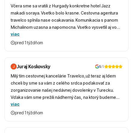
Včera sme sa vratili z Hurgady konkretne hotel Jazz
makadi soraya. Vsetko bolo krasne. Cestovna agentura
travelco splnila nase ocakavania. Komunikacia s panom
Michalinom uzasna a napomocna. Vsetko vysvetlil aj vo
viac
vecernych hodinach zaco sa ospravedlnujem. Hotel
krasny, cisty. Sluzby top. Strava, prostredie, more,
pred 1 týždňom
snorchlovanie. Dakujeme velmi pekne S pozdravom
Juraj Koskovsky
5
/5
Milý tím cestovnej kancelárie Travelco,už teraz aj Idem
chceli by sme sa vám z celého srdca poďakovať za
zorganizovanie našej nedávnej dovolenky v Turecku.
Vďaka vám sme prežili nádherný čas, na ktorý budeme
viac
ešte dlho s úsmevom spomínať. ​Všetko prebehlo
absolútne hladko – od prvotného výberu zájazdu, cez
pred 1 týždňom
ochotnú komunikáciu, až po samotný transfer a pobyt. ​
Ubytovaní sme boli v hoteli TUI Magic Life Jacaranda a
bola to trefa do čierneho! ​Čo nás dostalo najviac: ​Skvelé