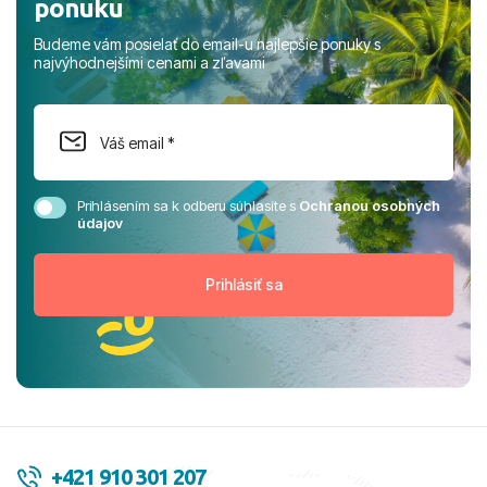
ponuku
Budeme vám posielať do email-u najlepšie ponuky s
najvýhodnejšími cenami a zľavami
Prihlásením sa k odberu súhlasíte s
Ochranou osobných
údajov
+421 910 301 207