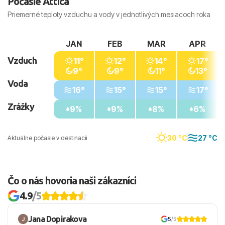
Počasie Attica
Priemerné teploty vzduchu a vody v jednotlivých mesiacoch roka
JAN
FEB
MAR
APR
Vzduch
11°
12°
14°
17°
9°
9°
11°
13°
Voda
16°
15°
15°
17°
Zrážky
9%
9%
8%
6%
30 °C
27 °C
Aktuálne počasie v destinacii
Čo o nás hovoria naši zákazníci
4.9
/5
Jana Dopirakova
5
/5