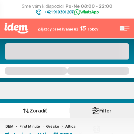
Sme vám k dispozícii
Po-Ne 08:00 - 22:00
+421 910 301 207
WhatsApp
|
15
Zájazdy predávame už
rokov
Attica
Kedy cestujete?
Zoradiť
Filter
IDEM
First Minute
Grécko
Attica
Ako cestujete?