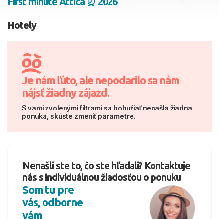
First minute Attica ⏰ 2026
2 dospelí, 0 deti
Hotely
Skyť
Je nám ľúto, ale nepodarilo sa nám
nájsť žiadny zájazd.
S vami zvolenými filtrami sa bohužiaľ nenašla žiadna
ponuka, skúste zmeniť parametre.
Nenašli ste to, čo ste hľadali? Kontaktuje
nás s individuálnou žiadosťou o ponuku
Som tu pre
vás, odborne
vám