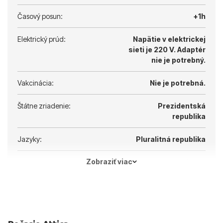
Časový posun:
+1h
Elektrický prúd:
Napätie v elektrickej
sieti je 220 V.
Adaptér
nie je potrebný.
Vakcinácia:
Nie je potrebná.
Štátne zriadenie:
Prezidentská
republika
Jazyky:
Pluralitná republika
Zobraziť viac
Hlavné mesto:
Atény