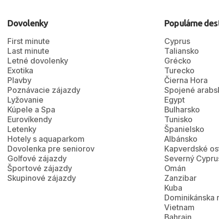
Dovolenky
Populárne des
First minute
Cyprus
Last minute
Taliansko
Letné dovolenky
Grécko
Exotika
Turecko
Plavby
Čierna Hora
Poznávacie zájazdy
Spojené arabs
Lyžovanie
Egypt
Kúpele a Spa
Bulharsko
Eurovíkendy
Tunisko
Letenky
Španielsko
Hotely s aquaparkom
Albánsko
Dovolenka pre seniorov
Kapverdské os
Golfové zájazdy
Severný Cypru
Športové zájazdy
Omán
Skupinové zájazdy
Zanzibar
Kuba
Dominikánska 
Vietnam
Bahrajn