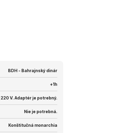
BDH - Bahrajnský dinár
+1h
 220 V.
Adaptér je potrebný.
Nie je potrebná.
Konštitučná monarchia