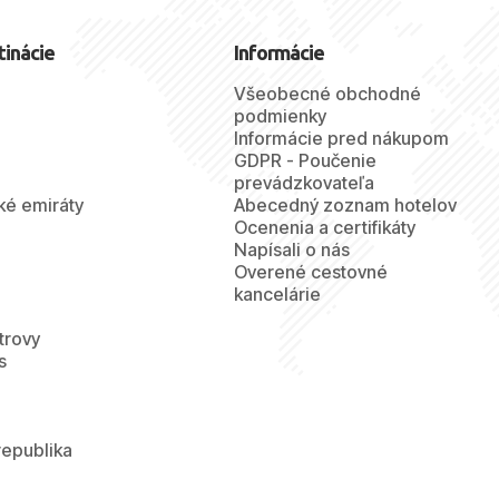
tinácie
Informácie
Všeobecné obchodné
podmienky
Informácie pred nákupom
GDPR - Poučenie
prevádzkovateľa
ké emiráty
Abecedný zoznam hotelov
Ocenenia a certifikáty
Napísali o nás
Overené cestovné
kancelárie
trovy
s
republika