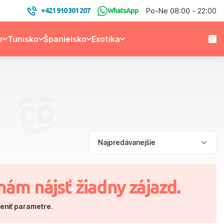
Po-Ne 08:00 - 22:00
+421 910 301 207
WhatsApp
o
Tunisko
Španielsko
Exotika
nám nájsť žiadny zájazd.
meniť parametre.