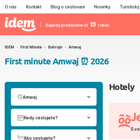
O nás
Kontakt
Blog o cestovaní
Novinky
Turistick
15
Zájazdy predávame už
rokov
IDEM
First Minute
Bahrajn
Amwaj
First minute Amwaj ⏰ 2026
Hotely
Amwaj
J
Kedy cestujete?
S va
Ako cestujete?