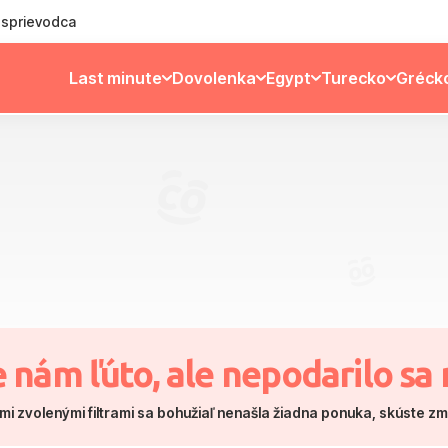
ý sprievodca
Last minute
Dovolenka
Egypt
Turecko
Gréck
e nám ľúto, ale nepodarilo sa 
mi zvolenými filtrami sa bohužiaľ nenašla žiadna ponuka, skúste z