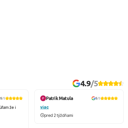
4.9
/5
Patrik Matula
5
/5
5
/5
viac
úfam že i
pred 2 týždňami