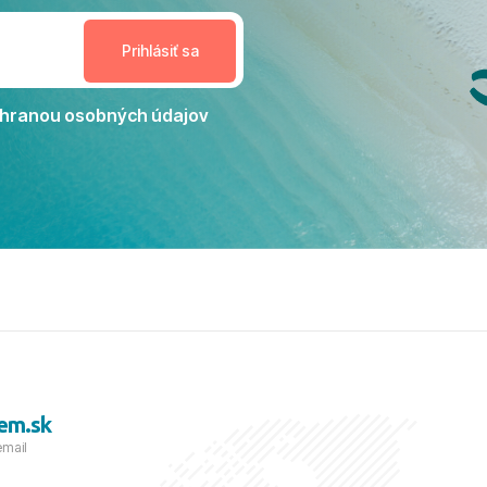
estoru na dokonalý relax. ​
nceláriu Travelco aj hotel TUI
Jacaranda môžeme s čistým
dporučiť každému, kto hľadá
ú dovolenku na vysokej
hranou osobných údajov
tko bolo zabezpečené na
viezdičkou. ​Už teraz sa
 s nami vyrazíte nabudúce!
 skvelé spomienky. ​S
a prianím mnohých ďalších
lientov, Juraj s rodinou.
em.sk
email