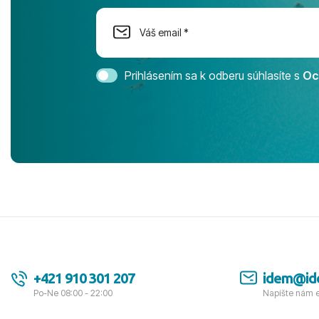
dostatok pri
Cestovnú ka
Magic Life 
svedomím o
bezstarostn
Prihlásením sa k odberu súhlasíte s
Oc
úrovni. Vše
jednotku s h
tešíme, kam
Ďakujeme za
pozdravom 
spokojných k
+421 910 301 207
idem@id
Po-Ne 08:00 - 22:00
Napíšte nám 