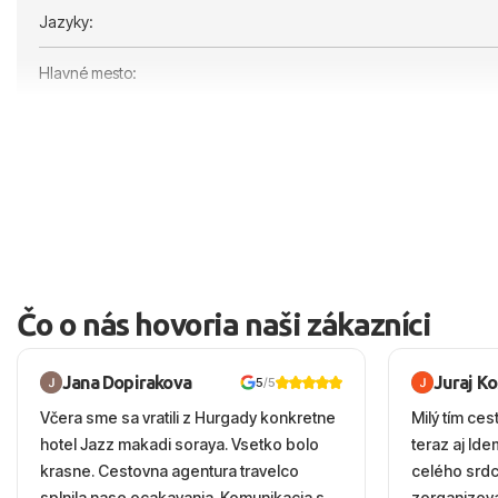
Jazyky:
Hlavné mesto:
Čo o nás hovoria naši zákazníci
Jana Dopirakova
Juraj K
5
/5
Včera sme sa vratili z Hurgady konkretne
Milý tím ces
hotel Jazz makadi soraya. Vsetko bolo
teraz aj Id
krasne. Cestovna agentura travelco
celého srd
splnila nase ocakavania. Komunikacia s
zorganizova