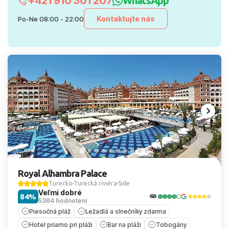
+421 910 301 207
WhatsApp
Kontaktujte nás
Po-Ne 08:00 - 22:00
Royal Alhambra Palace
Turecko
Turecká riviéra
Side
Veľmi dobré
84%
5364 hodnotení
Piesočná pláž
Ležadlá a slnečníky zdarma
Hotel priamo pri pláži
Bar na pláži
Tobogány