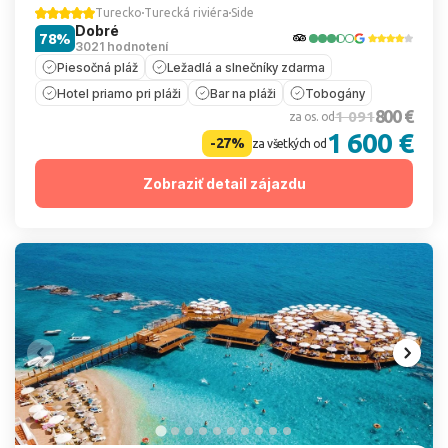
Turecko
Turecká riviéra
Side
Dobré
78%
3021 hodnotení
Piesočná pláž
Ležadlá a slnečníky zdarma
Hotel priamo pri pláži
Bar na pláži
Tobogány
800 €
1 091
za os. od
1 600 €
-27%
za všetkých od
Zobraziť detail zájazdu