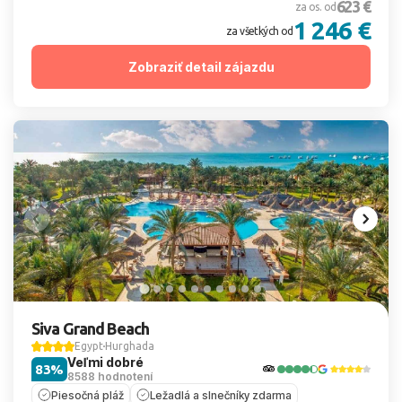
623 €
za os. od
1 246 €
za všetkých od
Zobraziť detail zájazdu
Siva Grand Beach
Egypt
Hurghada
Veľmi dobré
83%
8588 hodnotení
Piesočná pláž
Ležadlá a slnečníky zdarma