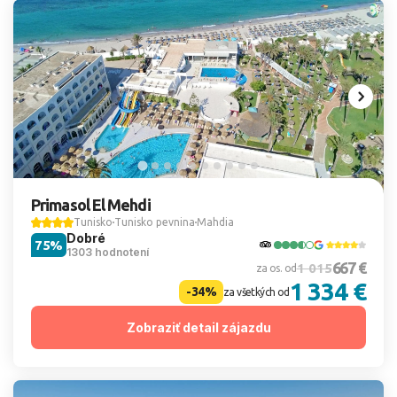
Primasol El Mehdi
Tunisko
Tunisko pevnina
Mahdia
Dobré
75%
1303 hodnotení
667 €
1 015
za os. od
1 334 €
-34%
za všetkých od
Zobraziť detail zájazdu