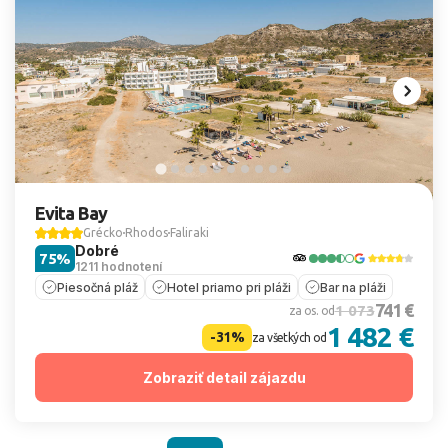
Evita Bay
Grécko
Rhodos
Faliraki
Dobré
75%
1211 hodnotení
Piesočná pláž
Hotel priamo pri pláži
Bar na pláži
741 €
1 073
za os. od
1 482 €
-31%
za všetkých od
Zobraziť detail zájazdu