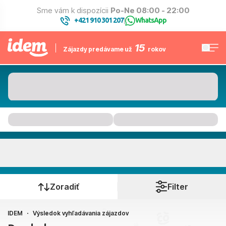
Sme vám k dispozícii
Po-Ne 08:00 - 22:00
+421 910 301 207
WhatsApp
|
15
Zájazdy predávame už
rokov
Kam to bude
Kedy cestujete?
Zoradiť
Filter
IDEM
Výsledok vyhľadávania zájazdov
Bratislava, Košice, Piešťany, Poprad