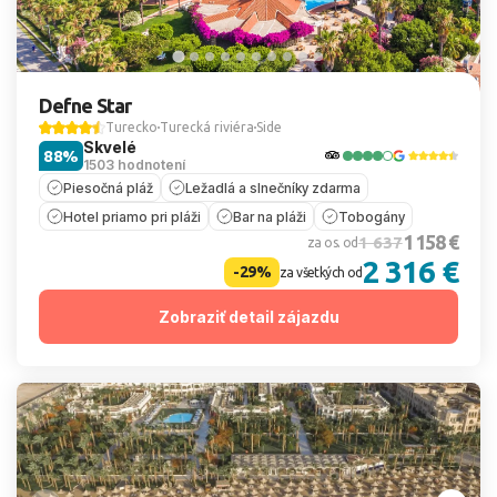
Defne Star
Turecko
Turecká riviéra
Side
Skvelé
88%
1503 hodnotení
Piesočná pláž
Ležadlá a slnečníky zdarma
Hotel priamo pri pláži
Bar na pláži
Tobogány
1 158 €
1 637
za os. od
2 316 €
-29%
za všetkých od
Zobraziť detail zájazdu