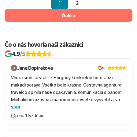
1
2
Ďalšia
Čo o nás hovoria naši zákazníci
4.9
/5
Jana Dopirakova
5
/5
Včera sme sa vratili z Hurgady konkretne hotel Jazz
makadi soraya. Vsetko bolo krasne. Cestovna agentura
travelco splnila nase ocakavania. Komunikacia s panom
Michalinom uzasna a napomocna. Vsetko vysvetlil aj vo
viac
vecernych hodinach zaco sa ospravedlnujem. Hotel
krasny, cisty. Sluzby top. Strava, prostredie, more,
pred 1 týždňom
snorchlovanie. Dakujeme velmi pekne S pozdravom