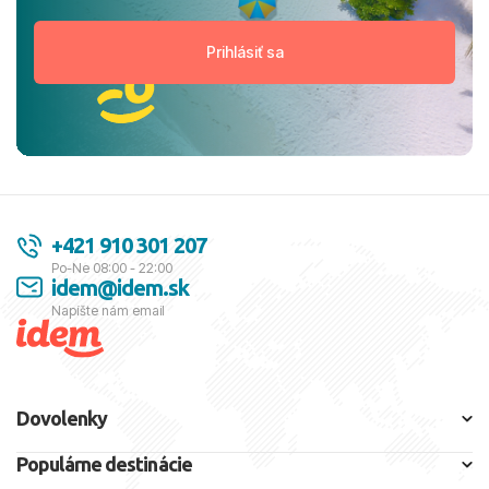
+421 910 301 207
Po-Ne 08:00 - 22:00
idem@idem.sk
Napíšte nám email
Dovolenky
Populárne destinácie