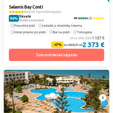
Salamis Bay Conti
Severný Cyprus
Famagusta
Skvelé
90%
15059 hodnotení
Piesočná pláž
Ležadlá a slnečníky zdarma
Hotel priamo pri pláži
Bar na pláži
Tobogány
1 187 €
2 220
za os. od
2 373 €
-47%
za všetkých od
Zobraziť detail zájazdu