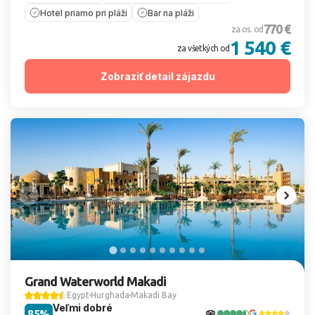
Hotel priamo pri pláži
Bar na pláži
770 €
za os. od
1 540 €
za všetkých od
Zobraziť detail zájazdu
Grand Waterworld Makadi
Egypt
Hurghada
Makadi Bay
Veľmi dobré
85%