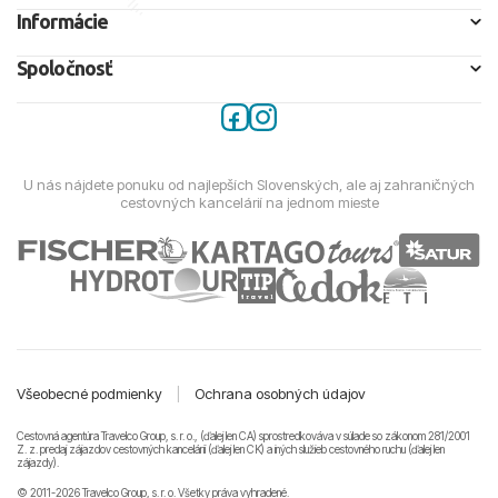
Informácie
Spoločnosť
U nás nájdete ponuku od najlepších Slovenských, ale aj zahraničných
cestovných kancelárií na jednom mieste
Všeobecné podmienky
|
Ochrana osobných údajov
Cestovná agentúra Travelco Group, s. r. o., (ďalej len CA) sprostredkováva v súlade so zákonom 281/2001
Z. z. predaj zájazdov cestovných kancelárii (ďalej len CK) a iných služieb cestovného ruchu (ďalej len
zájazdy).
© 2011-2026 Travelco Group, s. r. o. Všetky práva vyhradené.