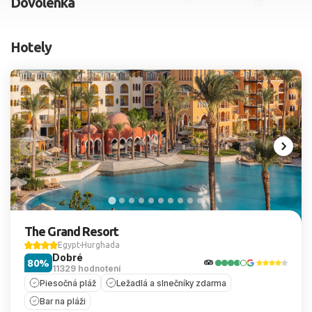
Dovolenka
2 dospelí, 0 deti
Hotely
Skyť
The Grand Resort
Egypt
Hurghada
Dobré
80%
11329 hodnotení
Piesočná pláž
Ležadlá a slnečníky zdarma
Bar na pláži