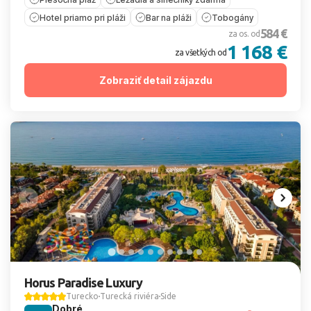
Hotel priamo pri pláži
Bar na pláži
Tobogány
584 €
za os. od
1 168 €
za všetkých od
Zobraziť detail zájazdu
Horus Paradise Luxury
Turecko
Turecká riviéra
Side
Dobré