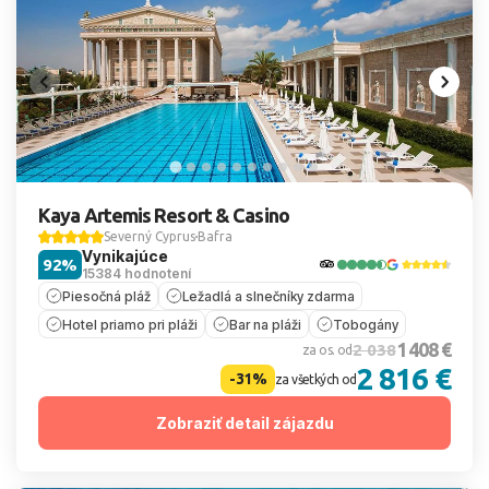
Kaya Artemis Resort & Casino
Severný Cyprus
Bafra
Vynikajúce
92%
15384 hodnotení
Piesočná pláž
Ležadlá a slnečníky zdarma
Hotel priamo pri pláži
Bar na pláži
Tobogány
1 408 €
2 038
za os. od
2 816 €
-31%
za všetkých od
Zobraziť detail zájazdu