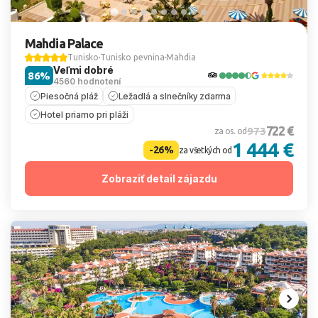
Mahdia Palace
Tunisko
Tunisko pevnina
Mahdia
Veľmi dobré
86%
4560 hodnotení
Piesočná pláž
Ležadlá a slnečníky zdarma
Hotel priamo pri pláži
722 €
973
za os. od
1 444 €
-26%
za všetkých od
Zobraziť detail zájazdu