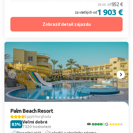
952 €
za os. od
1 903 €
za všetkých od
Zobraziť detail zájazdu
Palm Beach Resort
Egypt
Hurghada
Veľmi dobré
83%
7320 hodnotení
Piesočná pláž
Ležadlá a slnečníky zdarma