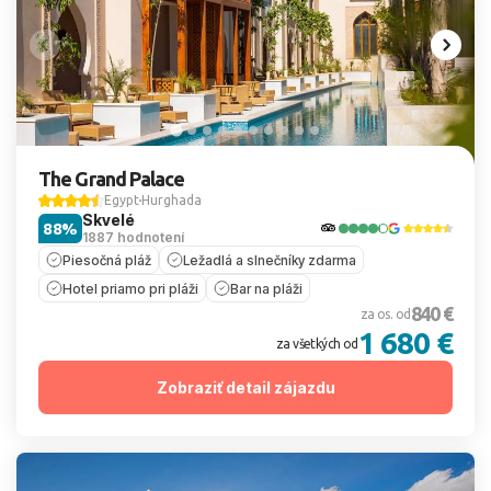
The Grand Palace
Egypt
Hurghada
Skvelé
88%
1887 hodnotení
Piesočná pláž
Ležadlá a slnečníky zdarma
Hotel priamo pri pláži
Bar na pláži
840 €
za os. od
1 680 €
za všetkých od
Zobraziť detail zájazdu