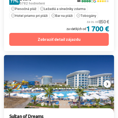
77%
5782 hodnotení
Piesočná pláž
Ležadlá a slnečníky zdarma
Hotel priamo pri pláži
Bar na pláži
Tobogány
850 €
za os. od
1 700 €
za všetkých od
Zobraziť detail zájazdu
Sultan of Dreams