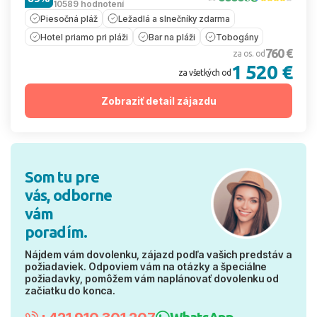
10589 hodnotení
Piesočná pláž
Ležadlá a slnečníky zdarma
Hotel priamo pri pláži
Bar na pláži
Tobogány
760 €
za os. od
1 520 €
za všetkých od
Zobraziť detail zájazdu
Som tu pre
vás, odborne
vám
poradím.
Nájdem vám dovolenku, zájazd podľa vašich predstáv a
požiadaviek. Odpoviem vám na otázky a špeciálne
požiadavky, pomôžem vám naplánovať dovolenku od
začiatku do konca.