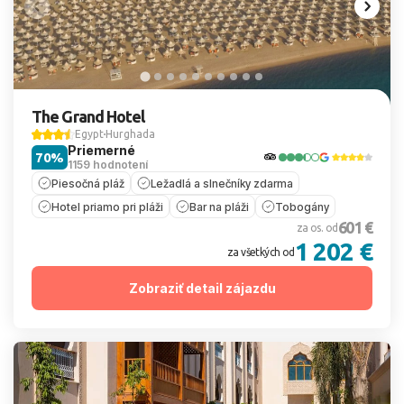
The Grand Hotel
Egypt
Hurghada
Priemerné
70%
1159 hodnotení
Piesočná pláž
Ležadlá a slnečníky zdarma
Hotel priamo pri pláži
Bar na pláži
Tobogány
601 €
za os. od
1 202 €
za všetkých od
Zobraziť detail zájazdu