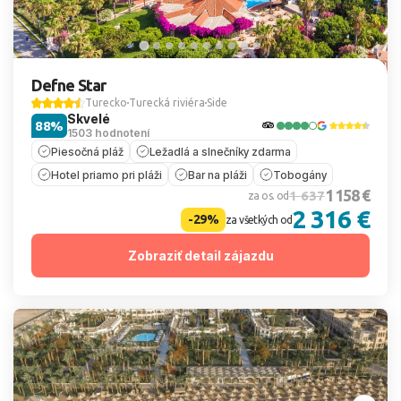
Defne Star
Turecko
Turecká riviéra
Side
Skvelé
88%
1503 hodnotení
Piesočná pláž
Ležadlá a slnečníky zdarma
Hotel priamo pri pláži
Bar na pláži
Tobogány
1 158 €
1 637
za os. od
2 316 €
-29%
za všetkých od
Zobraziť detail zájazdu