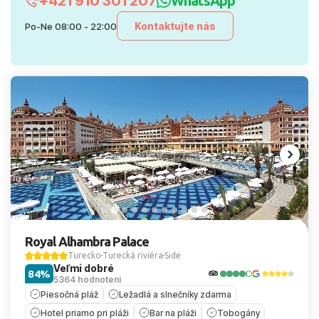
+421 910 301 207
WhatsApp
Kontaktujte nás
Po-Ne 08:00 - 22:00
Royal Alhambra Palace
Turecko
Turecká riviéra
Side
Veľmi dobré
84%
5364 hodnotení
Piesočná pláž
Ležadlá a slnečníky zdarma
Hotel priamo pri pláži
Bar na pláži
Tobogány