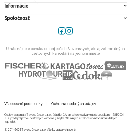
Informácie
Spoločnosť
U nás nájdete ponuku od najlepších Slovenských, ale aj zahraničných
cestovných kancelárií na jednom mieste
Všeobecné podmienky
|
Ochrana osobných údajov
Cestovná agentúra Travelco Group, s. r. o., (ďalej len CA) sprostredkováva v súlade so zákonom 281/2001
Z. z. predaj zájazdov cestovných kancelárii (ďalej len CK) a iných služieb cestovného ruchu (ďalej len
zájazdy).
© 2011-2026 Travelco Group, s. r. o. Všetky práva vyhradené.