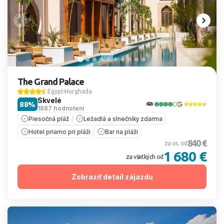
The Grand Palace
Egypt
Hurghada
Skvelé
88%
1887 hodnotení
Piesočná pláž
Ležadlá a slnečníky zdarma
Hotel priamo pri pláži
Bar na pláži
840 €
za os. od
1 680 €
za všetkých od
Zobraziť detail zájazdu