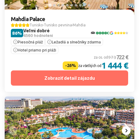
Mahdia Palace
Tunisko
Tunisko pevnina
Mahdia
Veľmi dobré
86%
4560 hodnotení
Piesočná pláž
Ležadlá a slnečníky zdarma
Hotel priamo pri pláži
722 €
973
za os. od
1 444 €
-26%
za všetkých od
Zobraziť detail zájazdu