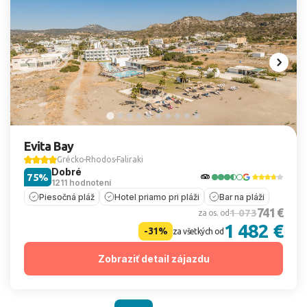
Evita Bay
Grécko
Rhodos
Faliraki
Dobré
75%
1211 hodnotení
Piesočná pláž
Hotel priamo pri pláži
Bar na pláži
741 €
1 073
za os. od
1 482 €
-31%
za všetkých od
Zobraziť detail zájazdu