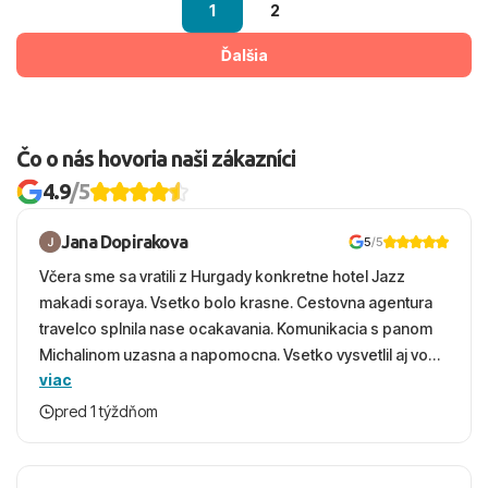
1
2
Ďalšia
Čo o nás hovoria naši zákazníci
4.9
/5
Jana Dopirakova
5
/5
Včera sme sa vratili z Hurgady konkretne hotel Jazz
makadi soraya. Vsetko bolo krasne. Cestovna agentura
travelco splnila nase ocakavania. Komunikacia s panom
Michalinom uzasna a napomocna. Vsetko vysvetlil aj vo
viac
vecernych hodinach zaco sa ospravedlnujem. Hotel
krasny, cisty. Sluzby top. Strava, prostredie, more,
pred 1 týždňom
snorchlovanie. Dakujeme velmi pekne S pozdravom