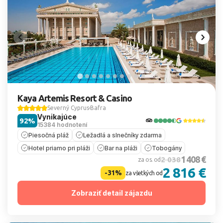
Kaya Artemis Resort & Casino
Severný Cyprus
Bafra
Vynikajúce
92%
15384 hodnotení
Piesočná pláž
Ležadlá a slnečníky zdarma
Hotel priamo pri pláži
Bar na pláži
Tobogány
1 408 €
2 038
za os. od
2 816 €
-31%
za všetkých od
Zobraziť detail zájazdu