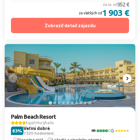
952 €
za os. od
1 903 €
za všetkých od
Zobraziť detail zájazdu
Palm Beach Resort
Egypt
Hurghada
Veľmi dobré
83%
7320 hodnotení
Piesočná pláž
Ležadlá a slnečníky zdarma