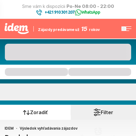
Sme vám k dispozícii
Po-Ne 08:00 - 22:00
+421 910 301 207
WhatsApp
|
15
Zájazdy predávame už
rokov
Kam to bude
Kedy cestujete?
Zoradiť
Filter
IDEM
Výsledok vyhľadávania zájazdov
Bratislava, Košice, Piešťany, Poprad