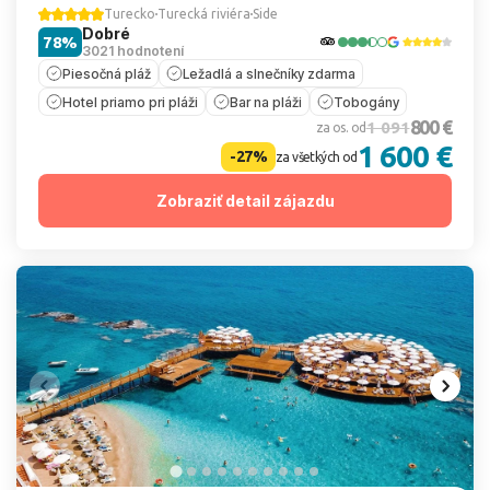
Turecko
Turecká riviéra
Side
Dobré
78%
3021 hodnotení
Piesočná pláž
Ležadlá a slnečníky zdarma
Hotel priamo pri pláži
Bar na pláži
Tobogány
800 €
1 091
za os. od
1 600 €
-27%
za všetkých od
Zobraziť detail zájazdu