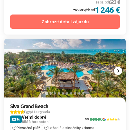
623 €
za os. od
1 246 €
za všetkých od
Zobraziť detail zájazdu
Siva Grand Beach
Egypt
Hurghada
Veľmi dobré
83%
8588 hodnotení
Piesočná pláž
Ležadlá a slnečníky zdarma