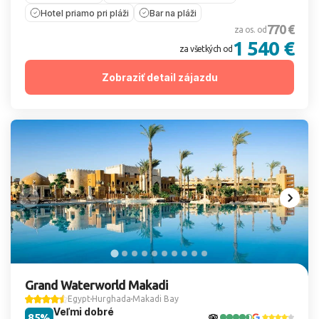
Hotel priamo pri pláži
Bar na pláži
770 €
za os. od
1 540 €
za všetkých od
Zobraziť detail zájazdu
Grand Waterworld Makadi
Egypt
Hurghada
Makadi Bay
Veľmi dobré
85%