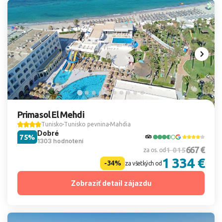
Primasol El Mehdi
Tunisko
Tunisko pevnina
Mahdia
Dobré
75%
1303 hodnotení
667 €
1 015
za os. od
1 334 €
-34%
za všetkých od
Zobraziť detail zájazdu