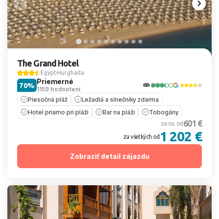
The Grand Hotel
Egypt
Hurghada
Priemerné
70%
1159 hodnotení
Piesočná pláž
Ležadlá a slnečníky zdarma
Hotel priamo pri pláži
Bar na pláži
Tobogány
601 €
za os. od
1 202 €
za všetkých od
Zobraziť detail zájazdu