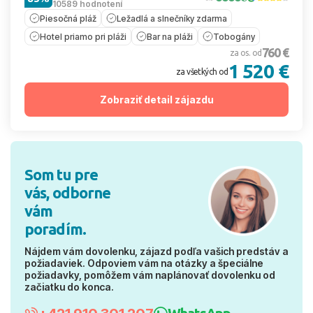
10589 hodnotení
Piesočná pláž
Ležadlá a slnečníky zdarma
Hotel priamo pri pláži
Bar na pláži
Tobogány
760 €
za os. od
1 520 €
za všetkých od
Zobraziť detail zájazdu
Som tu pre
vás, odborne
vám
poradím.
Nájdem vám dovolenku, zájazd podľa vašich predstáv a
požiadaviek. Odpoviem vám na otázky a špeciálne
požiadavky, pomôžem vám naplánovať dovolenku od
začiatku do konca.