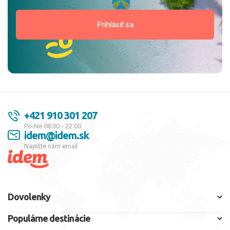
+421 910 301 207
Po-Ne 08:00 - 22:00
idem@idem.sk
Napíšte nám email
Dovolenky
Populárne destinácie