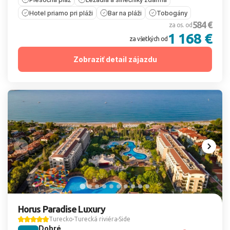
Hotel priamo pri pláži
Bar na pláži
Tobogány
584 €
za os. od
1 168 €
za všetkých od
Zobraziť detail zájazdu
Horus Paradise Luxury
Turecko
Turecká riviéra
Side
Dobré