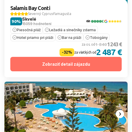
Salamis Bay Conti
Severný Cyprus
Famagusta
Skvelé
90%
15059 hodnotení
Piesočná pláž
Ležadlá a slnečníky zdarma
Hotel priamo pri pláži
Bar na pláži
Tobogány
1 243 €
1 840
za os. od
2 487 €
-32%
za všetkých od
Zobraziť detail zájazdu