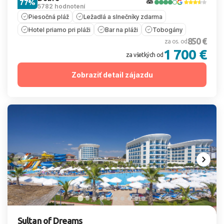
77%
5782 hodnotení
Piesočná pláž
Ležadlá a slnečníky zdarma
Hotel priamo pri pláži
Bar na pláži
Tobogány
850 €
za os. od
1 700 €
za všetkých od
Zobraziť detail zájazdu
Sultan of Dreams