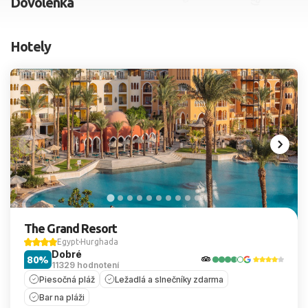
Dovolenka
2 dospelí, 0 deti
Hotely
Skyť
The Grand Resort
Egypt
Hurghada
Dobré
80%
11329 hodnotení
Piesočná pláž
Ležadlá a slnečníky zdarma
Bar na pláži