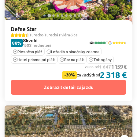
Defne Star
Turecko
Turecká riviéra
Side
Skvelé
88%
1503 hodnotení
Piesočná pláž
Ležadlá a slnečníky zdarma
Hotel priamo pri pláži
Bar na pláži
Tobogány
1 159 €
1 647
za os. od
2 318 €
-30%
za všetkých od
Zobraziť detail zájazdu