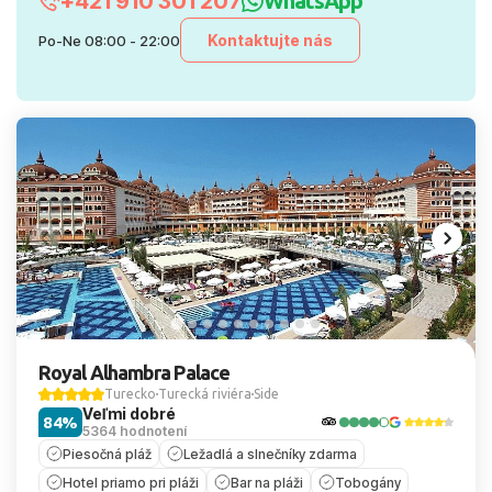
+421 910 301 207
WhatsApp
Kontaktujte nás
Po-Ne 08:00 - 22:00
Royal Alhambra Palace
Turecko
Turecká riviéra
Side
Veľmi dobré
84%
5364 hodnotení
Piesočná pláž
Ležadlá a slnečníky zdarma
Hotel priamo pri pláži
Bar na pláži
Tobogány