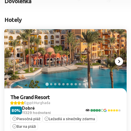
Dovolenka
2 dospelí, 0 deti
Hotely
Skyť
The Grand Resort
Egypt
Hurghada
Dobré
80%
11329 hodnotení
Piesočná pláž
Ležadlá a slnečníky zdarma
Bar na pláži