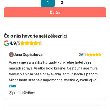
1
2
Ďalšia
Čo o nás hovoria naši zákazníci
4.9
/5
Jana Dopirakova
5
/5
Včera sme sa vratili z Hurgady konkretne hotel Jazz
makadi soraya. Vsetko bolo krasne. Cestovna agentura
travelco splnila nase ocakavania. Komunikacia s panom
Michalinom uzasna a napomocna. Vsetko vysvetlil aj vo
viac
vecernych hodinach zaco sa ospravedlnujem. Hotel
krasny, cisty. Sluzby top. Strava, prostredie, more,
pred 1 týždňom
snorchlovanie. Dakujeme velmi pekne S pozdravom