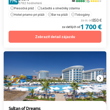
77%
5782 hodnotení
Piesočná pláž
Ležadlá a slnečníky zdarma
Hotel priamo pri pláži
Bar na pláži
Tobogány
850 €
za os. od
1 700 €
za všetkých od
Zobraziť detail zájazdu
Sultan of Dreams