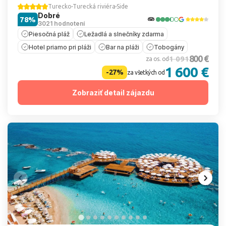
Turecko
Turecká riviéra
Side
Dobré
78%
3021 hodnotení
Piesočná pláž
Ležadlá a slnečníky zdarma
Hotel priamo pri pláži
Bar na pláži
Tobogány
800 €
1 091
za os. od
1 600 €
-27%
za všetkých od
Zobraziť detail zájazdu