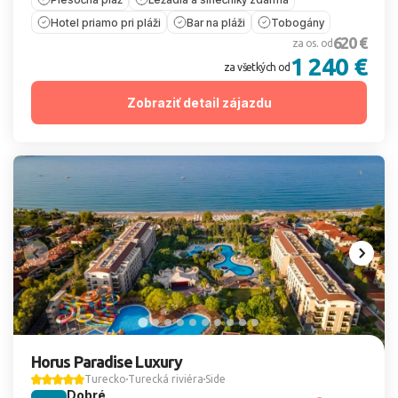
Hotel priamo pri pláži
Bar na pláži
Tobogány
620 €
za os. od
1 240 €
za všetkých od
Zobraziť detail zájazdu
Horus Paradise Luxury
Turecko
Turecká riviéra
Side
Dobré