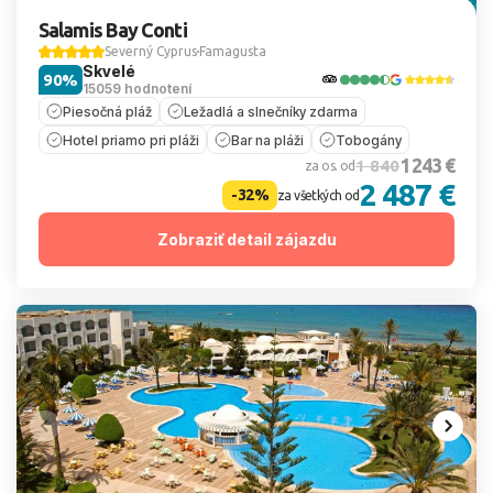
Salamis Bay Conti
Severný Cyprus
Famagusta
Skvelé
90%
15059 hodnotení
Piesočná pláž
Ležadlá a slnečníky zdarma
Hotel priamo pri pláži
Bar na pláži
Tobogány
1 243 €
1 840
za os. od
2 487 €
-32%
za všetkých od
Zobraziť detail zájazdu