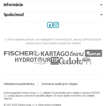
Informácie
Spoločnosť
U nás nájdete ponuku od najlepších Slovenských, ale aj zahraničných
cestovných kancelárií na jednom mieste
Všeobecné podmienky
|
Ochrana osobných údajov
Cestovná agentúra Travelco Group, s. r. o., (ďalej len CA) sprostredkováva v súlade so zákonom 281/2001
Z. z. predaj zájazdov cestovných kancelárii (ďalej len CK) a iných služieb cestovného ruchu (ďalej len
zájazdy).
© 2011-2026 Travelco Group, s. r. o. Všetky práva vyhradené.