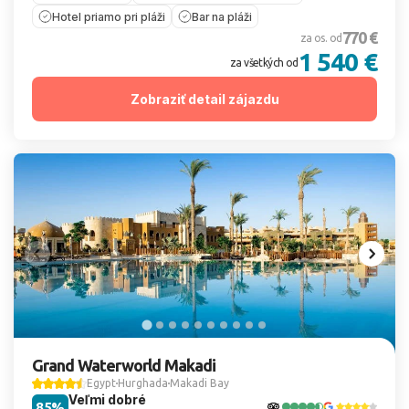
Hotel priamo pri pláži
Bar na pláži
770 €
za os. od
1 540 €
za všetkých od
Zobraziť detail zájazdu
Grand Waterworld Makadi
Egypt
Hurghada
Makadi Bay
Veľmi dobré
85%