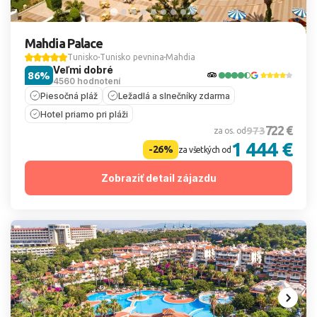
Mahdia Palace
Tunisko
Tunisko pevnina
Mahdia
Veľmi dobré
86%
4560 hodnotení
Piesočná pláž
Ležadlá a slnečníky zdarma
Hotel priamo pri pláži
722 €
973
za os. od
1 444 €
-26%
za všetkých od
Zobraziť detail zájazdu