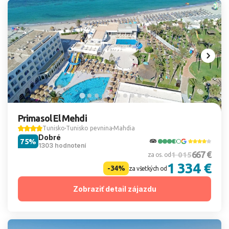
Primasol El Mehdi
Tunisko
Tunisko pevnina
Mahdia
Dobré
75%
1303 hodnotení
667 €
1 015
za os. od
1 334 €
-34%
za všetkých od
Zobraziť detail zájazdu