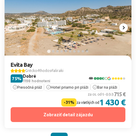
Evita Bay
Grécko
Rhodos
Faliraki
Dobré
75%
1198 hodnotení
Piesočná pláž
Hotel priamo pri pláži
Bar na pláži
715 €
1 033
za os. od
1 430 €
-31%
za všetkých od
Zobraziť detail zájazdu