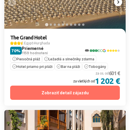
The Grand Hotel
Egypt
Hurghada
Priemerné
70%
1159 hodnotení
Piesočná pláž
Ležadlá a slnečníky zdarma
Hotel priamo pri pláži
Bar na pláži
Tobogány
601 €
za os. od
1 202 €
za všetkých od
Zobraziť detail zájazdu