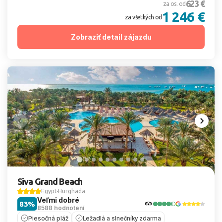
623 €
za os. od
1 246 €
za všetkých od
Zobraziť detail zájazdu
Siva Grand Beach
Egypt
Hurghada
Veľmi dobré
83%
8588 hodnotení
Piesočná pláž
Ležadlá a slnečníky zdarma