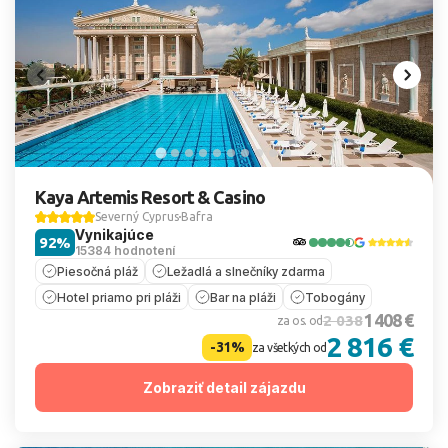
Kaya Artemis Resort & Casino
Severný Cyprus
Bafra
Vynikajúce
92%
15384 hodnotení
Piesočná pláž
Ležadlá a slnečníky zdarma
Hotel priamo pri pláži
Bar na pláži
Tobogány
1 408 €
2 038
za os. od
2 816 €
-31%
za všetkých od
Zobraziť detail zájazdu