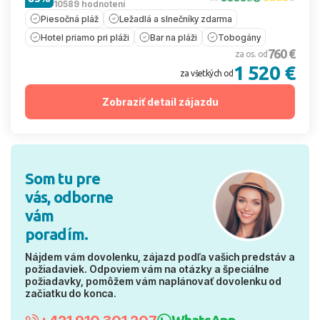
10589 hodnotení
Piesočná pláž
Ležadlá a slnečníky zdarma
Hotel priamo pri pláži
Bar na pláži
Tobogány
760 €
za os. od
1 520 €
za všetkých od
Zobraziť detail zájazdu
Som tu pre
vás, odborne
vám
poradím.
Nájdem vám dovolenku, zájazd podľa vašich predstáv a
požiadaviek. Odpoviem vám na otázky a špeciálne
požiadavky, pomôžem vám naplánovať dovolenku od
začiatku do konca.