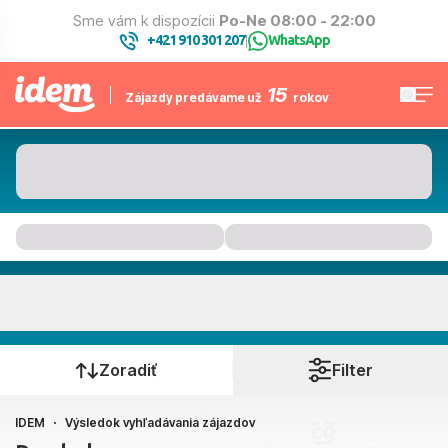
Sme vám k dispozícii
Po-Ne 08:00 - 22:00
+421 910 301 207
WhatsApp
|
15
Zájazdy predávame už
rokov
Kam to bude
Kedy cestujete?
Zoradiť
Filter
IDEM
Výsledok vyhľadávania zájazdov
Bratislava, Košice, Piešťany, Poprad