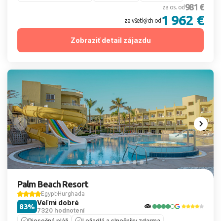
981 €
za os. od
1 962 €
za všetkých od
Zobraziť detail zájazdu
Palm Beach Resort
Egypt
Hurghada
Veľmi dobré
83%
7320 hodnotení
Piesočná pláž
Ležadlá a slnečníky zdarma