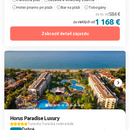
Hotel priamo pri pláži
Bar na pláži
Tobogány
584 €
za os. od
1 168 €
za všetkých od
Zobraziť detail zájazdu
Horus Paradise Luxury
Turecko
Turecká riviéra
Side
Dobré