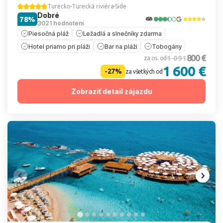
Turecko
Turecká riviéra
Side
Dobré
78%
3021 hodnotení
Piesočná pláž
Ležadlá a slnečníky zdarma
Hotel priamo pri pláži
Bar na pláži
Tobogány
800 €
1 091
za os. od
1 600 €
-27%
za všetkých od
Zobraziť detail zájazdu