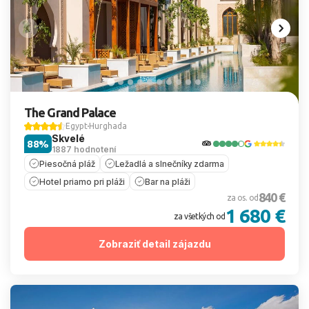
The Grand Palace
Egypt
Hurghada
Skvelé
88%
1887 hodnotení
Piesočná pláž
Ležadlá a slnečníky zdarma
Hotel priamo pri pláži
Bar na pláži
840 €
za os. od
1 680 €
za všetkých od
Zobraziť detail zájazdu