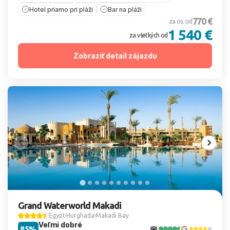
Hotel priamo pri pláži
Bar na pláži
770 €
za os. od
1 540 €
za všetkých od
Zobraziť detail zájazdu
Grand Waterworld Makadi
Egypt
Hurghada
Makadi Bay
Veľmi dobré
85%