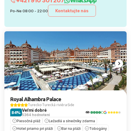
+421 910 301 207
WhatsApp
Kontaktujte nás
Po-Ne 08:00 - 22:00
Royal Alhambra Palace
Turecko
Turecká riviéra
Side
Veľmi dobré
84%
5364 hodnotení
Piesočná pláž
Ležadlá a slnečníky zdarma
Hotel priamo pri pláži
Bar na pláži
Tobogány