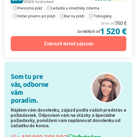
10589 hodnotení
Piesočná pláž
Ležadlá a slnečníky zdarma
Hotel priamo pri pláži
Bar na pláži
Tobogány
760 €
za os. od
1 520 €
za všetkých od
Zobraziť detail zájazdu
Som tu pre
vás, odborne
vám
poradím.
Nájdem vám dovolenku, zájazd podľa vašich predstáv a
požiadaviek. Odpoviem vám na otázky a špeciálne
požiadavky, pomôžem vám naplánovať dovolenku od
začiatku do konca.