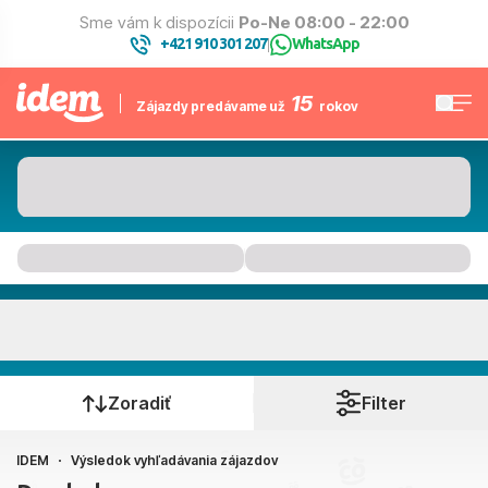
Sme vám k dispozícii
Po-Ne 08:00 - 22:00
+421 910 301 207
WhatsApp
|
15
Zájazdy predávame už
rokov
Kam to bude
Kedy cestujete?
Zoradiť
Filter
IDEM
Výsledok vyhľadávania zájazdov
Bratislava, Košice, Piešťany, Poprad