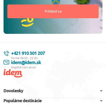
+421 910 301 207
Po-Ne 08:00 - 22:00
idem@idem.sk
Napíšte nám email
Dovolenky
Populárne destinácie