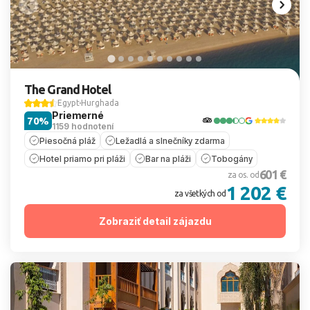
The Grand Hotel
Egypt
Hurghada
Priemerné
70%
1159 hodnotení
Piesočná pláž
Ležadlá a slnečníky zdarma
Hotel priamo pri pláži
Bar na pláži
Tobogány
601 €
za os. od
1 202 €
za všetkých od
Zobraziť detail zájazdu