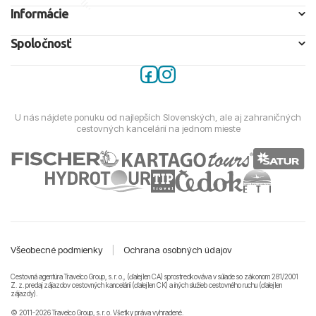
Informácie
Spoločnosť
U nás nájdete ponuku od najlepších Slovenských, ale aj zahraničných
cestovných kancelárií na jednom mieste
Všeobecné podmienky
|
Ochrana osobných údajov
Cestovná agentúra Travelco Group, s. r. o., (ďalej len CA) sprostredkováva v súlade so zákonom 281/2001
Z. z. predaj zájazdov cestovných kancelárii (ďalej len CK) a iných služieb cestovného ruchu (ďalej len
zájazdy).
© 2011-2026 Travelco Group, s. r. o. Všetky práva vyhradené.