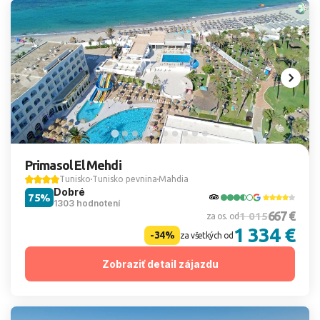
Primasol El Mehdi
Tunisko
Tunisko pevnina
Mahdia
Dobré
75%
1303 hodnotení
667 €
1 015
za os. od
1 334 €
-34%
za všetkých od
Zobraziť detail zájazdu