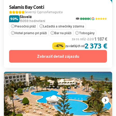
Salamis Bay Conti
Severný Cyprus
Famagusta
Skvelé
90%
15059 hodnotení
Piesočná pláž
Ležadlá a slnečníky zdarma
Hotel priamo pri pláži
Bar na pláži
Tobogány
1 187 €
2 220
za os. od
2 373 €
-47%
za všetkých od
Zobraziť detail zájazdu