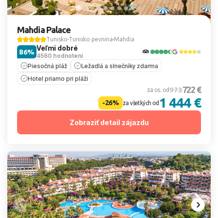
Mahdia Palace
Tunisko
Tunisko pevnina
Mahdia
Veľmi dobré
86%
4560 hodnotení
Piesočná pláž
Ležadlá a slnečníky zdarma
Hotel priamo pri pláži
722 €
973
za os. od
1 444 €
-26%
za všetkých od
Zobraziť detail zájazdu