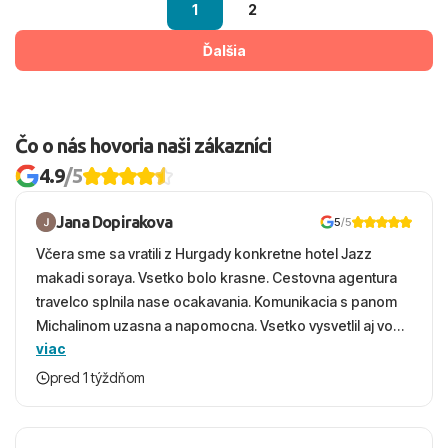
1
2
Ďalšia
Čo o nás hovoria naši zákazníci
4.9
/5
Jana Dopirakova
5
/5
Včera sme sa vratili z Hurgady konkretne hotel Jazz
makadi soraya. Vsetko bolo krasne. Cestovna agentura
travelco splnila nase ocakavania. Komunikacia s panom
Michalinom uzasna a napomocna. Vsetko vysvetlil aj vo
viac
vecernych hodinach zaco sa ospravedlnujem. Hotel
krasny, cisty. Sluzby top. Strava, prostredie, more,
pred 1 týždňom
snorchlovanie. Dakujeme velmi pekne S pozdravom