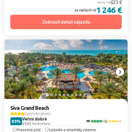
623 €
za os. od
1 246 €
za všetkých od
Zobraziť detail zájazdu
Siva Grand Beach
Egypt
Hurghada
Veľmi dobré
83%
8588 hodnotení
Piesočná pláž
Ležadlá a slnečníky zdarma