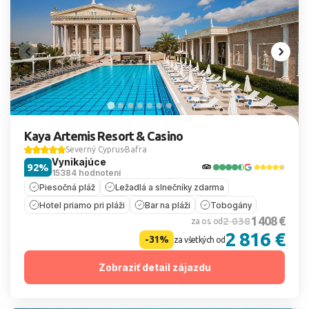
Kaya Artemis Resort & Casino
Severný Cyprus
Bafra
Vynikajúce
92%
15384 hodnotení
Piesočná pláž
Ležadlá a slnečníky zdarma
Hotel priamo pri pláži
Bar na pláži
Tobogány
1 408 €
2 038
za os. od
2 816 €
-31%
za všetkých od
Zobraziť detail zájazdu