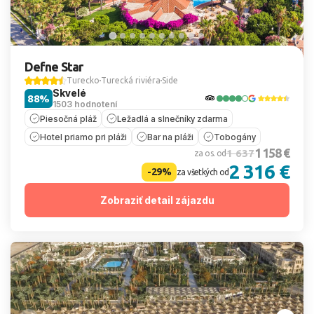
Defne Star
Turecko
Turecká riviéra
Side
Skvelé
88%
1503 hodnotení
Piesočná pláž
Ležadlá a slnečníky zdarma
Hotel priamo pri pláži
Bar na pláži
Tobogány
1 158 €
1 637
za os. od
2 316 €
-29%
za všetkých od
Zobraziť detail zájazdu