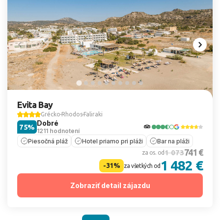
Evita Bay
Grécko
Rhodos
Faliraki
Dobré
75%
1211 hodnotení
Piesočná pláž
Hotel priamo pri pláži
Bar na pláži
741 €
1 073
za os. od
1 482 €
-31%
za všetkých od
Zobraziť detail zájazdu