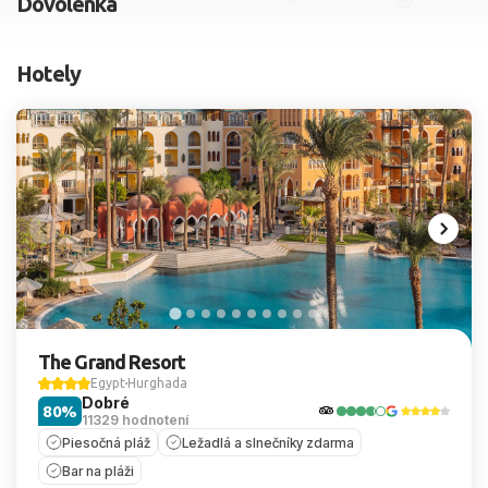
Dovolenka
2 dospelí, 0 deti
Hotely
Skyť
The Grand Resort
Egypt
Hurghada
Dobré
80%
11329 hodnotení
Piesočná pláž
Ležadlá a slnečníky zdarma
Bar na pláži