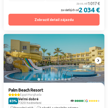
1 017 €
za os. od
2 034 €
za všetkých od
Zobraziť detail zájazdu
Palm Beach Resort
Egypt
Hurghada
Veľmi dobré
83%
7320 hodnotení
Piesočná pláž
Ležadlá a slnečníky zdarma