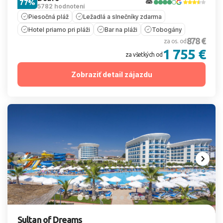
77%
5782 hodnotení
Piesočná pláž
Ležadlá a slnečníky zdarma
Hotel priamo pri pláži
Bar na pláži
Tobogány
878 €
za os. od
1 755 €
za všetkých od
Zobraziť detail zájazdu
Sultan of Dreams