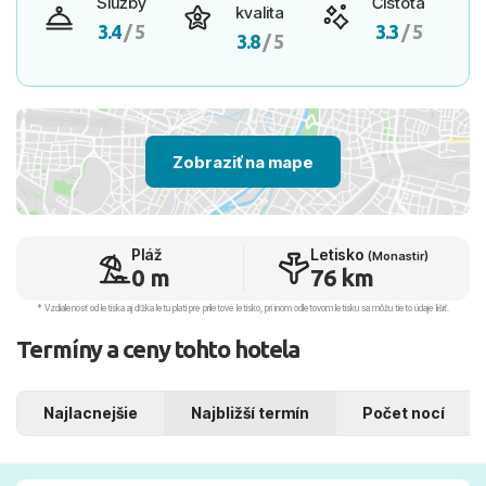
Služby
Čistota
kvalita
3.4
/ 5
3.3
/ 5
3.8
/ 5
Zobraziť na mape
Pláž
Letisko
(Monastir)
0 m
76 km
* Vzdialenosť od letiska aj dľžka letu platí pre príletové letisko, pri inom odletovom letisku sa môžu tieto údaje líšiť.
Termíny a ceny tohto hotela
Najlacnejšie
Najbližší termín
Počet nocí