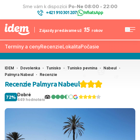
Sme vám k dispozícii
Po-Ne 08:00 - 22:00
+421 910 301 207
WhatsApp
|
15
Zájazdy predávame už
rokov
Termíny a ceny
Recenzie
Lokalita
Počasie
IDEM
Dovolenka
Tunisko
Tunisko pevnina
Nabeul
Palmyra Nabeul
Recenzie
Recenzie Palmyra Nabeul
Dobré
72%
449 hodnotení