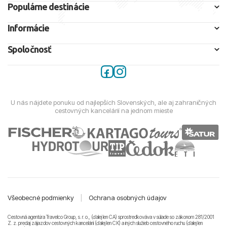
Populárne destinácie
Informácie
Spoločnosť
U nás nájdete ponuku od najlepších Slovenských, ale aj zahraničných
cestovných kancelárií na jednom mieste
Všeobecné podmienky
|
Ochrana osobných údajov
Cestovná agentúra Travelco Group, s. r. o., (ďalej len CA) sprostredkováva v súlade so zákonom 281/2001
Z. z. predaj zájazdov cestovných kancelárii (ďalej len CK) a iných služieb cestovného ruchu (ďalej len