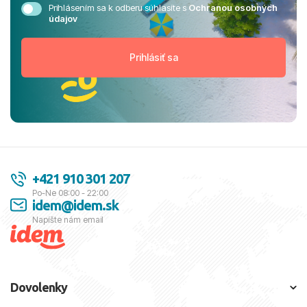
Prihlásením sa k odberu súhlasíte s
Ochranou osobných
údajov
+421 910 301 207
Po-Ne 08:00 - 22:00
idem@idem.sk
Napíšte nám email
Dovolenky