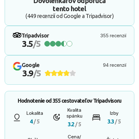
Dovolenkárov odporúča
tento hotel
(449 recenzií od Google a Tripadvisor)
Tripadvisor
355 recenzií
3.5
/5
Google
94 recenzií
3.9
/5
Hodnotenie od
355 cestovateľov
Tripadvisoru
Kvalita
Lokalita
Izby
spánku
4
/ 5
3.3
/ 5
3.2
/ 5
Cena/