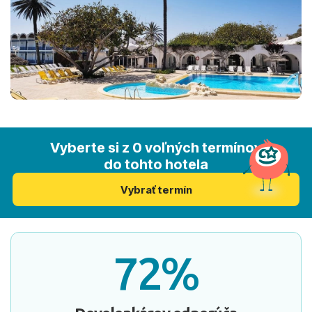
Vyberte si z 0 voľných termínov
do tohto hotela
Vybrať termín
72%