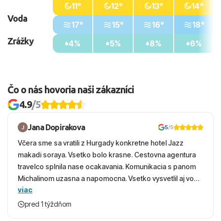
11°
12°
13°
14°
Voda
17°
15°
16°
18°
Zrážky
4%
5%
8%
6%
Čo o nás hovoria naši zákazníci
4.9
/5
Jana Dopirakova
5
/5
Včera sme sa vratili z Hurgady konkretne hotel Jazz
makadi soraya. Vsetko bolo krasne. Cestovna agentura
travelco splnila nase ocakavania. Komunikacia s panom
Michalinom uzasna a napomocna. Vsetko vysvetlil aj vo
viac
vecernych hodinach zaco sa ospravedlnujem. Hotel
krasny, cisty. Sluzby top. Strava, prostredie, more,
pred 1 týždňom
snorchlovanie. Dakujeme velmi pekne S pozdravom