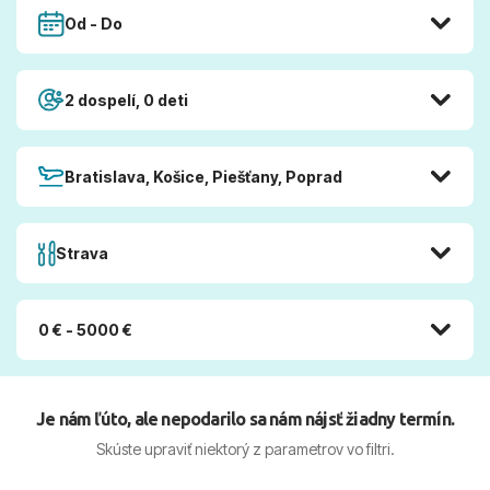
Od - Do
2 dospelí, 0 deti
Bratislava, Košice, Piešťany, Poprad
Strava
0 € - 5000 €
Je nám ľúto, ale nepodarilo sa nám nájsť žiadny termín.
Skúste upraviť niektorý z parametrov vo filtri.