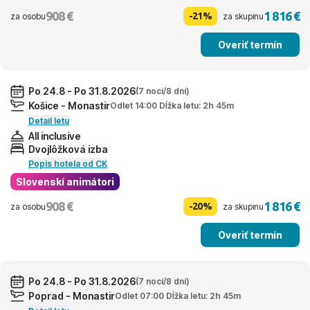
908 €
1 816 €
-21%
za osobu
za skupinu
Overiť termín
Po 24.8 - Po 31.8.2026
(7 nocí/8 dní)
Košice - Monastir
Odlet 14:00 Dĺžka letu: 2h 45m
Detail letu
All inclusive
Dvojlôžková izba
Popis hotela od CK
Slovenskí animátori
908 €
1 816 €
-20%
za osobu
za skupinu
Overiť termín
Po 24.8 - Po 31.8.2026
(7 nocí/8 dní)
Poprad - Monastir
Odlet 07:00 Dĺžka letu: 2h 45m