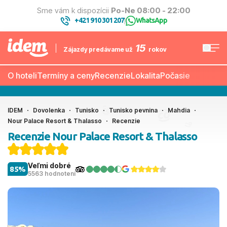
Sme vám k dispozícii
Po-Ne 08:00 - 22:00
+421 910 301 207
WhatsApp
|
15
Zájazdy predávame už
rokov
O hoteli
Termíny a ceny
Recenzie
Lokalita
Počasie
IDEM
Dovolenka
Tunisko
Tunisko pevnina
Mahdia
Nour Palace Resort & Thalasso
Recenzie
Recenzie Nour Palace Resort & Thalasso
Veľmi dobré
85%
5563 hodnotení