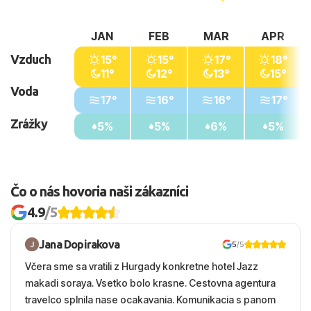
JAN
FEB
MAR
APR
Vzduch
15°
15°
17°
18°
11°
12°
13°
15°
Voda
17°
16°
16°
17°
Zrážky
5%
5%
6%
5%
Čo o nás hovoria naši zákazníci
4.9
/5
Jana Dopirakova
5
/5
Včera sme sa vratili z Hurgady konkretne hotel Jazz
makadi soraya. Vsetko bolo krasne. Cestovna agentura
travelco splnila nase ocakavania. Komunikacia s panom