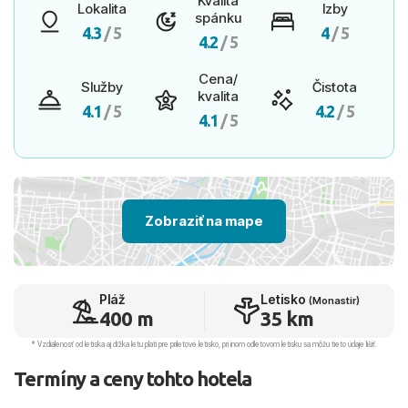
Kvalita
Lokalita
Izby
spánku
4.3
/ 5
4
/ 5
4.2
/ 5
Cena/
Služby
Čistota
kvalita
4.1
/ 5
4.2
/ 5
4.1
/ 5
Zobraziť na mape
Pláž
Letisko
(Monastir)
400 m
35 km
* Vzdialenosť od letiska aj dľžka letu platí pre príletové letisko, pri inom odletovom letisku sa môžu tieto údaje líšiť.
Termíny a ceny tohto hotela