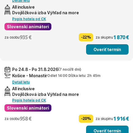
Detail letu
All inclusive
Dvojlôžková izba Výhľad na more
Popis hotela od CK
Slovenskí animátori
935 €
1 870 €
-22%
za osobu
za skupinu
Overiť termín
Po 24.8 - Po 31.8.2026
(7 nocí/8 dní)
Košice - Monastir
Odlet 14:00 Dĺžka letu: 2h 45m
Detail letu
All inclusive
Dvojlôžková izba Výhľad na more
Popis hotela od CK
Slovenskí animátori
958 €
1 916 €
-20%
za osobu
za skupinu
Overiť termín