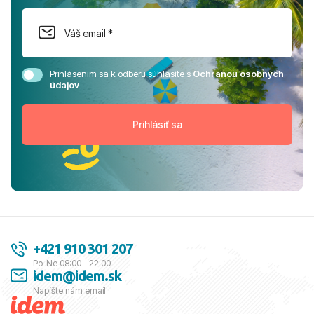
Prihlásením sa k odberu súhlasíte s
Ochranou osobných
údajov
+421 910 301 207
Po-Ne 08:00 - 22:00
idem@idem.sk
Napíšte nám email