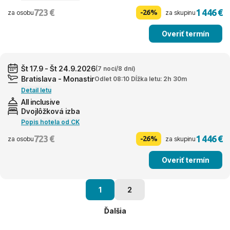
723 €
1 446 €
-26%
za osobu
za skupinu
Overiť termín
Št 17.9 - Št 24.9.2026
(7 nocí/8 dní)
Bratislava - Monastir
Odlet 08:10 Dĺžka letu: 2h 30m
Detail letu
All inclusive
Dvojlôžková izba
Popis hotela od CK
723 €
1 446 €
-26%
za osobu
za skupinu
Overiť termín
1
2
Ďalšia