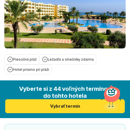
Piesočná pláž
Ležadlá a slnečníky zdarma
Hotel priamo pri pláži
Vyberte si z 44 voľných termínov
do tohto hotela
Vybrať termín