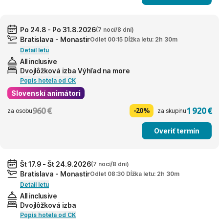
Po 24.8 - Po 31.8.2026
(7 nocí/8 dní)
Bratislava - Monastir
Odlet 00:15 Dĺžka letu: 2h 30m
Detail letu
All inclusive
Dvojlôžková izba Výhľad na more
Popis hotela od CK
Slovenskí animátori
960 €
1 920 €
-20%
za osobu
za skupinu
Overiť termín
Št 17.9 - Št 24.9.2026
(7 nocí/8 dní)
Bratislava - Monastir
Odlet 08:30 Dĺžka letu: 2h 30m
Detail letu
All inclusive
Dvojlôžková izba
Popis hotela od CK