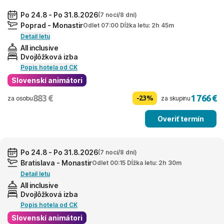
Po 24.8 - Po 31.8.2026
(7 nocí/8 dní)
Poprad - Monastir
Odlet 07:00 Dĺžka letu: 2h 45m
Detail letu
All inclusive
Dvojlôžková izba
Popis hotela od CK
Slovenskí animátori
883 €
1 766 €
-23%
za osobu
za skupinu
Overiť termín
Po 24.8 - Po 31.8.2026
(7 nocí/8 dní)
Bratislava - Monastir
Odlet 00:15 Dĺžka letu: 2h 30m
Detail letu
All inclusive
Dvojlôžková izba
Popis hotela od CK
Slovenskí animátori