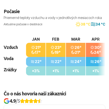
vzdialenosťami, preto môžu aj zdanlivo blízke
miesta znamenať dlhší presun.
Počasie
Priemerné teploty vzduchu a vody v jednotlivých mesiacoch roka
38 °C
34 °C
Aktuálne počasie v destinácii
JAN
FEB
MAR
APR
Vzduch
21°
23°
26°
30°
17°
19°
21°
24°
Voda
22°
22°
24°
26°
Zrážky
3%
1%
1%
1%
Čo o nás hovoria naši zákazníci
4.9
/5