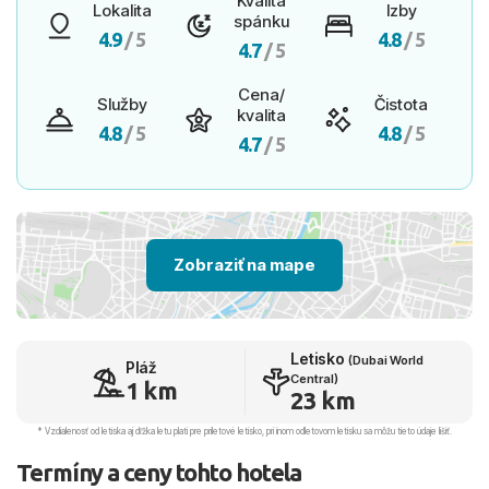
Kvalita
Lokalita
Izby
spánku
4.9
/ 5
4.8
/ 5
4.7
/ 5
Cena/
Služby
Čistota
kvalita
4.8
/ 5
4.8
/ 5
4.7
/ 5
Zobraziť na mape
Letisko
(Dubai World
Pláž
Central)
1 km
23 km
* Vzdialenosť od letiska aj dľžka letu platí pre príletové letisko, pri inom odletovom letisku sa môžu tieto údaje líšiť.
Termíny a ceny tohto hotela