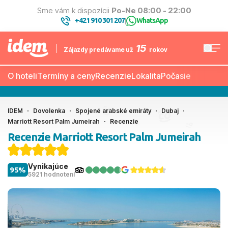
Sme vám k dispozícii
Po-Ne 08:00 - 22:00
+421 910 301 207
WhatsApp
|
15
Zájazdy predávame už
rokov
O hoteli
Termíny a ceny
Recenzie
Lokalita
Počasie
IDEM
Dovolenka
Spojené arabské emiráty
Dubaj
Marriott Resort Palm Jumeirah
Recenzie
Recenzie Marriott Resort Palm Jumeirah
Vynikajúce
95%
5921 hodnotení