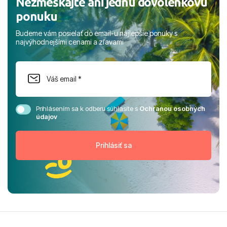
Nezmeškajte ani jednu dovolenkovú
ponuku
Budeme vám posielať do email-u najlepšie ponuky s
najvýhodnejšími cenami a zľavami
Prihlásením sa k odberu súhlasíte s
Ochranou osobných
údajov