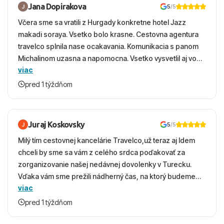
Jana Dopirakova
5
/5
Včera sme sa vratili z Hurgady konkretne hotel Jazz
makadi soraya. Vsetko bolo krasne. Cestovna agentura
travelco splnila nase ocakavania. Komunikacia s panom
Michalinom uzasna a napomocna. Vsetko vysvetlil aj vo
viac
vecernych hodinach zaco sa ospravedlnujem. Hotel
krasny, cisty. Sluzby top. Strava, prostredie, more,
pred 1 týždňom
snorchlovanie. Dakujeme velmi pekne S pozdravom
Juraj Koskovsky
5
/5
Milý tím cestovnej kancelárie Travelco,už teraz aj Idem
chceli by sme sa vám z celého srdca poďakovať za
zorganizovanie našej nedávnej dovolenky v Turecku.
Vďaka vám sme prežili nádherný čas, na ktorý budeme
viac
ešte dlho s úsmevom spomínať. ​Všetko prebehlo
absolútne hladko – od prvotného výberu zájazdu, cez
pred 1 týždňom
ochotnú komunikáciu, až po samotný transfer a pobyt. ​